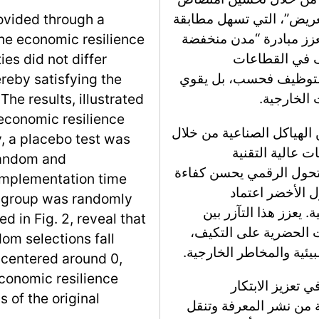
لعريض”، التي تسهل مطابقة
rovided through a
تعزز مبادرة “مدن منخفضة
the economic resilience
ف في القطاعات
ies did not differ
ا النهج المزدوج التوظيف فحسب، بل يقوي
hereby satisfying the
 الخارجية.
he results, illustrated
n economic resilience
التكيفية، يقوم DGST بتحسين الهياكل الصناعية من خلال
y, a placebo test was
ت عالية التقنية
random and
التحول الرقمي يحسن كفاءة
 implementation time
ل الأخضر اعتماد
l group was randomly
 يعزز هذا التآزر بين
d in Fig. 2, reveal that
ت الحضرية على التكيف،
dom selections fall
يئية والمخاطر الخارجية.
e centered around 0,
economic resilience
ًا، يبرز جانب القدرة على التعلم دور DGST في تعزيز الابتكار
 of the original
ة من نشر المعرفة وتنقل