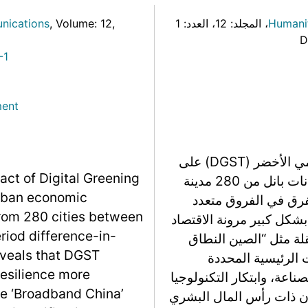
Link
Humanit
، المجلد: 12
، العدد: 1
,
, Volume: 12
nications
D
-1
ment
تبحث ورقة البحث في تأثير التحول التآزري الرقمي الأخضر (DGST) على
act of Digital Greening
مرونة الاقتصاد الحضري في الصين، باستخدام بيانات بانل من 280 مدينة
urban economic
ماد نهج الفرق في الفروق متعدد
 from 280 cities between
)، تكشف الدراسة أن DGST يعزز بشكل كبير مرونة الاقتصاد
riod difference-in-
لة مثل “الصين النطاق
eveals that DGST
 الرئيسية المحددة
esilience more
عة، وابتكار التكنولوجيا
ike ‘Broadband China’
دن ذات رأس المال البشري