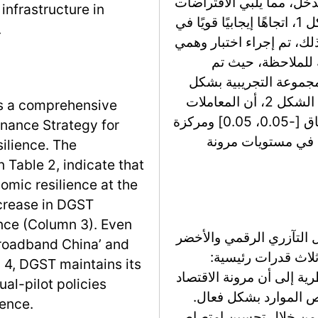
دخل، مما يلبي الافتراضات
nfrastructure in
اللازمة للتحليل. تُظهر النتائج، الموضحة في الشكل 1، اتجاهًا إيجابيًا قويًا في
.
ذلك، تم إجراء اختبار وهمي
ة للملاحظة، حيث تم
لمجموعة التجريبية بشكل
عشوائي 500 مرة. تكشف النتائج، الموضحة في الشكل 2، أن المعاملات
ts a comprehensive
المقدرة لهذه الاختيارات العشوائية تقع ضمن نطاق [-0.05، 0.05] ومركزة
rnance Strategy for
يرة في مستويات مرونة
ilience. The
 Table 2, indicate that
mic resilience at the
ncrease in DGST
ence (Column 3). Even
 التآزري الرقمي والأخضر
‘Broadband China’ and
 ثلاث قدرات رئيسية:
n 4, DGST maintains its
ظرية إلى أن مرونة الاقتصاد
al-pilot policies
ص الموارد بشكل فعال.
ience.
القدرة الدفاعية من خلال تحسين امتصاص