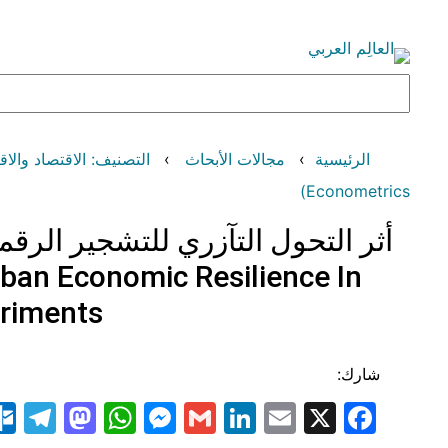
تخطى
إلى
المحتوى
البحث
الرئيسية
مجالات الأبحاث
التصنيف: الاقتصاد والاقتصاد القياسي والت
Econometrics)
أثر التحول التآزري للتشجير الر
rban Economic Resilience In
eriments
شارك:
am
odon
atsApp
essenger
LinkedIn
Gmail
Email
Facebook
X