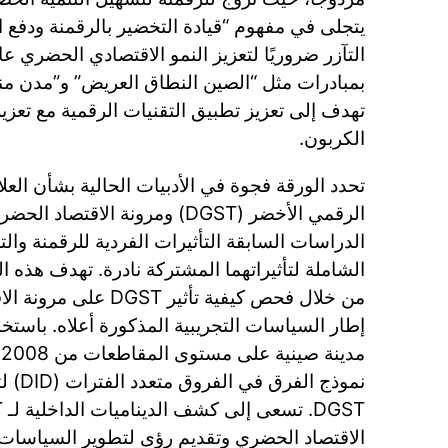
يتجلى في مفهوم “قيادة التخضير بالرقمنة ودفع الر
التآزر ضروريًا لتعزيز النمو الاقتصادي الحضري عا
بمبادرات مثل “الصين النطاق العريض” و”مدن من
تهدف إلى تعزيز تطبيق التقنيات الرقمية مع تعزي
الكربون.
تحدد الورقة فجوة في الأدبيات الحالية بشأن العلا
الرقمي الأخضر (DGST) ومرونة الاقت
الدراسات السابقة التأثيرات الفردية للرقمنة والت
الشاملة لتأثيراتهما المشتركة نادرة. تهدف هذه 
من خلال فحص كيفية تأثير
نموذج ا
الاقتصاد الحضري وتقديم رؤى لتطوير السياسات ال