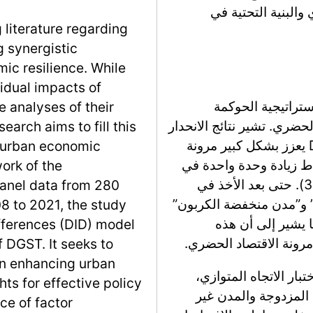
والبنية التحتية في
g literature regarding
g synergistic
ic resilience. While
idual impacts of
استراتيجية الحوكمة
 analyses of their
 الاقتصاد الحضري. تشير نتائج الانحدار
arch aims to fill this
المرجعي، المفصلة في الجدول 2، إلى أن DGST يعزز بشكل كبير مرونة
 urban economic
مستوى دلالة 5%، مع ارتباط زيادة وحدة واحدة في
work of the
DGST بزيادة قدرها 5.75% في المرونة (العمود 3). حتى بعد الأخذ في
 panel data from 280
ض” و”مدن منخفضة الكربون”
8 to 2021, the study
الإيجابي، مما يشير إلى أن هذه
fferences (DID) model
رونة الاقتصاد الحضري.
 DGST. It seeks to
in enhancing urban
بار الاتجاه المتوازي،
ts for effective policy
 المزدوجة والمدن غير
e of factor