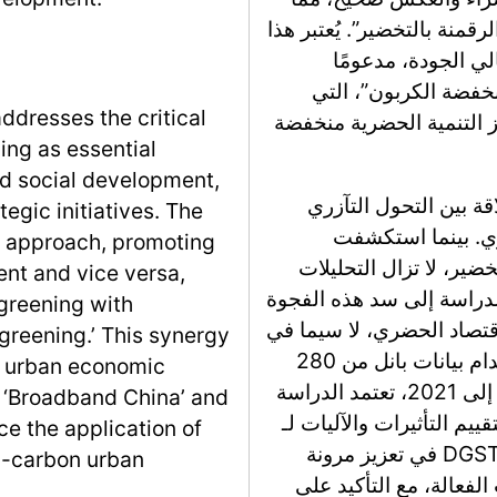
قمنة بالتخضير”. يُعتبر هذا
لي الجودة، مدعومًا
خفضة الكربون”، التي
ddresses the critical
ز التنمية الحضرية منخفضة
ing as essential
d social development,
قة بين التحول التآزري
tegic initiatives. The
صاد الحضري. بينما استكشفت
 approach, promoting
خضير، لا تزال التحليلات
ent and vice versa,
الدراسة إلى سد هذه الفجوة
 greening with
 DGST على مرونة الاقتصاد الحضري، لا سيما في
 greening.’ This synergy
إطار السياسات التجريبية المذكورة أعلاه. باستخدام بيانات بانل من 280
ty urban economic
مدينة صينية على مستوى المقاطعات من 2008 إلى 2021، تعتمد الدراسة
s ‘Broadband China’ and
لفرق في الفروق متعدد الفترات (DID) لتقييم التأثيرات والآليات لـ
e the application of
DGST. تسعى إلى كشف الديناميات الداخلية لـ DGST في تعزيز مرونة
w-carbon urban
فعالة، مع التأكيد على