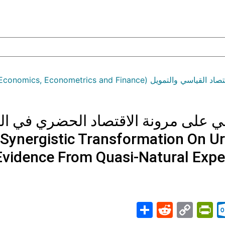
مويل (Economics, Econometrics and Finance)
قمي على مرونة الاقتصاد الحضري في ال
 Synergistic Transformation On U
Evidence From Quasi-Natural Exp
Share
PrintFriendly
Reddit
Outlook.com
Copy
Telegr
Mast
Wh
M