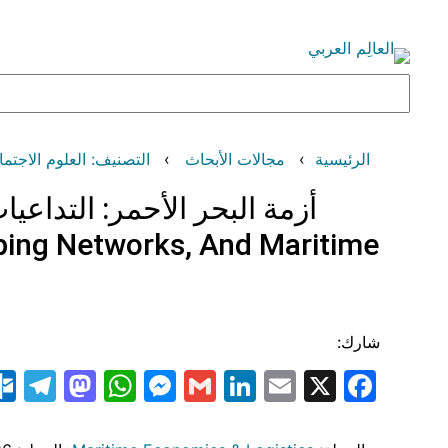
تخطى
إلى
المحتوى
البحث
الرئيسية
مجالات الأبحاث
التصنيف: العلوم الاجتماعية (Sciences
أزمة البحر الأحمر: التداع
pping Networks, And Maritime
شارك:
am
odon
atsApp
essenger
LinkedIn
Gmail
Email
Facebook
X