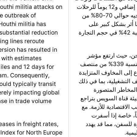
الشحن، مع تقديرات تشير إلى 4,575 ميل بحري إضافي و12 يوماً للرحلات
outhi militia attacks on
بين شنغهاي وروتردام. ونتيجة لذلك، تم إعادة توجيه حوالي 70-80% من
he outbreak of
 أثر بشكل كبير على
Houthi militia has
سلاسل الإمداد العالمية وتسبب في انخفاض بنسبة 42% في حجم التجارة
substantial reduction
ing lines reroute
rsion has resulted in
شحن، حيث ارتفع مؤشر
 with estimates
الشحن بالحاويات في شنغهاي لأوروبا الشمالية بنسبة 339% من منتصف
iles and 12 days for
يعزى هذا الارتفاع إلى المخاوف المتزايدة
am. Consequently,
ف التشغيلية، بما في ذلك
uld typically transit
المخاطر المتصورة
rely impacting global
يئة قناة السويس بتراجع
se in trade volume
اقب الاقتصادية للأزمة. مع
ً، خاصة إذا أسفرت
 للسفن، مما قد يهدد
eases in freight rates,
يمية.
 Index for North Europe