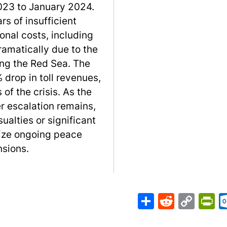
23 to January 2024.
rs of insufficient
onal costs, including
amatically due to the
ing the Red Sea. The
drop in toll revenues,
of the crisis. As the
er escalation remains,
sualties or significant
ize ongoing peace
nsions.
Share
PrintFriendly
Reddit
Outlook.com
Copy
Telegr
Mast
Wh
M
Link