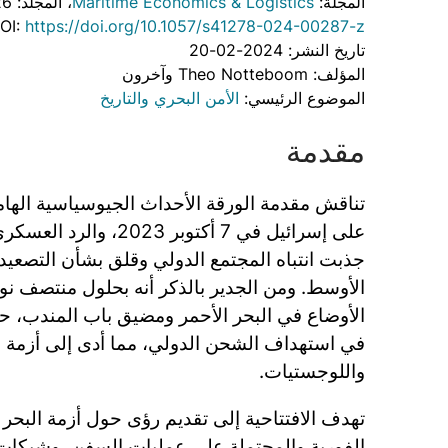
المجلة:
Maritime Economics & Logistics
، المجلد: 26
OI:
https://doi.org/10.1057/s41278-024-00287-z
تاريخ النشر: 2024-02-20
المؤلف: Theo Notteboom وآخرون
الموضوع الرئيسي:
الأمن البحري والتاريخ
مقدمة
تناقش مقدمة الورقة الأحداث الجيوسياسية اله
على إسرائيل في 7 أكتوبر 3
جذبت انتباه المجتمع الدولي وقلق بشأن التصعي
الأوضاع في البحر الأحمر ومضيق باب المندب، حي
في استهداف الشحن الدولي، مما أدى إلى أزمة ع
واللوجستيات.
تهدف الافتتاحية إلى تقديم رؤى حول أزمة البحر ا
الفورية والمحتملة على عمليات السفن، وشبكات