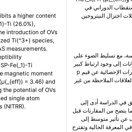
 في التلاعب بالاستقطاب الدوراني في
لات اختزال النيتروجين
ibits a higher content
)-Ti (26.0%),
he introduction of OVs
ized Ti(^3+) species,
XAS measurements.
اسة، مع تسليط الضوء على
tibility
انات إلى وجود ارتباط كبير
SP-Fe(_1)-Ti
بين المتغيرات قيد التحقيق، حيث أسفرت الاختبارات الإحصائية عن قيم p
tive magnetic moment
مما يشير إلى أن العلاقات الملاحظة من غير
(μ(_{eff}) = 3.46) and
g the potential of OVs
sed single atom
بق في الدراسة أدى إلى
s (NITRR).
ما يتضح من المقارنات قبل
ف عن تأثير متوسط إلى
 في المعرفة الحالية وتقترح