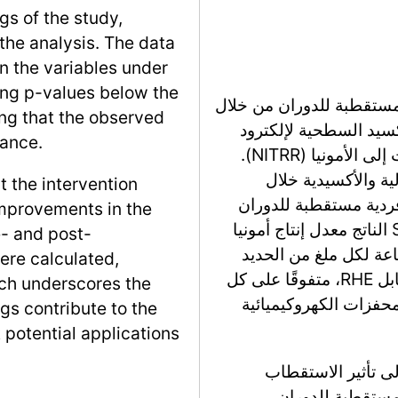
gs of the study,
the analysis. The data
en the variables under
lding p-values below the
الدراسة، طور المؤلفون أزواج Fe-Ti المستقطبة للدوران من خلال
ing that the observed
(OVs) في طبقة الأكسيد السطحية لإلكترود
hance.
تيتانيوم، محققين أداءً ملحوظًا في اختزال النترات إلى الأمونيا (NITRR).
ية والأكسيدية خلال
t the intervention
فردية مستقطبة للدوران
improvements in the
تعزز النشاط التحفيزي. أظهر إلكترود SP-Fe1-Ti الناتج معدل إنتاج أمونيا
- and post-
وغرام في الساعة لكل ملغ من الحديد
ere calculated,
وكفاءة فارادائية تبلغ 95.2% عند -0.4 فولت مقابل RHE، متفوقًا على كل
ich underscores the
 من المحفزات الكهروكيميائية
ngs contribute to the
potential applications
سبة الآلية وراء النشاط المعزز لـ NITRR إلى تأثير الاستقطاب
، الذي سهل التفاعل بين أزواج Fe-Ti المستقطبة للدوران