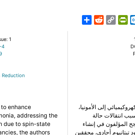
Share
PrintFriendly
Reddit
Outlook.com
Copy
Telegr
Mast
Wh
M
Link
sue: 1
-4
D
9
 Reduction
هروكيميائي إلى الأمونيا،
 to enhance
في بطء *NO الهدرجة بسبب انتقالات حالة
monia, addressing the
جح المؤلفون في إنشاء
 due to spin-state
 إلكترود تيتانيوم أحادي، محققين
ancies, the authors