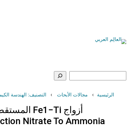
تخطى
إلى
المحتوى
البحث
الرئيسية
مجالات الأبحاث
التصنيف: الهندسة الكيميائية (Engineering
أزواج Fe1−Ti المستقطبة للدوران من أجل اختزال النترات بكفاءة عالية إلى الأمونيا
duction Nitrate To Ammonia