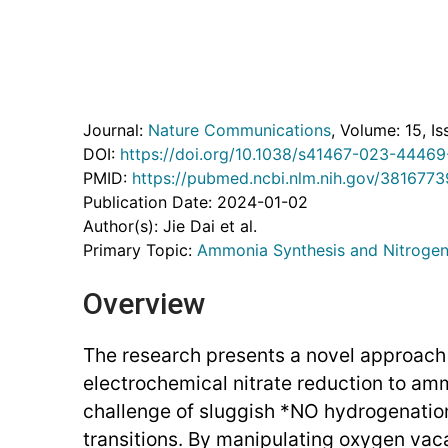
Journal:
Nature Communications
, Volume: 15
, Is
DOI:
https://doi.org/10.1038/s41467-023-44469
PMID:
https://pubmed.ncbi.nlm.nih.gov/3816773
Publication Date: 2024-01-02
Author(s): Jie Dai et al.
Primary Topic:
Ammonia Synthesis and Nitrogen
Overview
The research presents a novel approach
electrochemical nitrate reduction to am
challenge of sluggish *NO hydrogenation
transitions. By manipulating oxygen vac