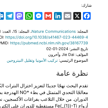
شارك:
am
odon
atsApp
essenger
LinkedIn
Gmail
Email
Facebook
X
المجلة:
Nature Communications
، المجلد: 15
، العدد: 1
OI:
https://doi.org/10.1038/s41467-023-44469-4
PMID:
https://pubmed.ncbi.nlm.nih.gov/38167739
تاريخ النشر: 2024-01-02
المؤلف: Jie Dai وآخرون
الموضوع الرئيسي:
تركيب الأمونيا وتقليل النيتروجين
نظرة عامة
تقدم البحث نهجًا جديدًا لتعزيز اختزال النترات الك
معالجًا التحدي المتمثل 
الدوران. من خلال التلاعب بفراغات الأكسجين، ن
أزواج Fe(_{1})-Ti مستقطبة للدوران على