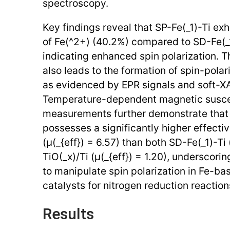
spectroscopy.
Key findings reveal that SP-Fe(_1)-Ti exh
of Fe(^2+) (40.2%) compared to SD-Fe(_1
indicating enhanced spin polarization. T
also leads to the formation of spin-polar
as evidenced by EPR signals and soft-
Temperature-dependent magnetic suscep
measurements further demonstrate that 
possesses a significantly higher effec
(μ(_{eff}) = 6.57) than both SD-Fe(_1)-Ti 
TiO(_x)/Ti (μ(_{eff}) = 1.20), underscorin
to manipulate spin polarization in Fe-ba
catalysts for nitrogen reduction reaction
Results