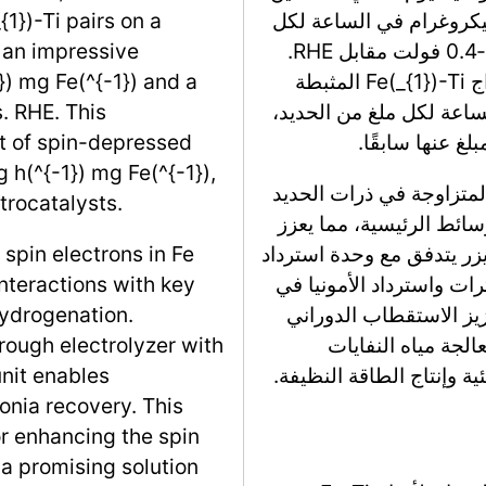
نتاج أمونيا مثير للإعجاب يبلغ 272,000 ميكروغرام في الساعة لكل
1})-Ti pairs on a
ملغ من الحديد وكفاءة فارادائية تبلغ 95.2% عند -0.4 فولت مقابل RHE.
g an impressive
تتجاوز هذه الأداءات بشكل كبير تلك الخاصة بأزواج Fe(_{1})-Ti المثبطة
) mg Fe(^{-1}) and a
 ميكروغرام في الساعة لكل ملغ من الحديد،
s. RHE. This
غ عنها سابقًا.
t of spin-depressed
 h(^{-1}) mg Fe(^{-1}),
لمتزاوجة في ذرات الحديد
trocatalysts.
وسائط الرئيسية، مما يعزز
ليزر يتدفق مع وحدة استرداد
 spin electrons in Fe
رات واسترداد الأمونيا في
interactions with key
زيز الاستقطاب الدوراني
ydrogenation.
عالجة مياه النفايات
hrough electrolyzer with
ة وإنتاج الطاقة النظيفة.
it enables
onia recovery. This
or enhancing the spin
g a promising solution