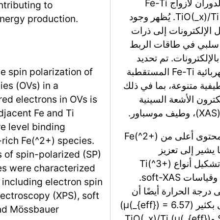
في هذا القسم، يبحث المؤلفون في استقطاب الدوران لأزواج Fe-Ti
tributing to
المتأثرة بفراغات الأكسجين (OVs) في مصفوفة TiO(_x)/Ti. يُظهر وجود
energy production.
ة في OVs أنه يسهل نقل الإلكترونات إلى ذرات
ول سلبي في طاقات الربط
ة وظهور أنواع Fe(^2+) الغنية بالإلكترونات. تم تحديد
الهياكل الإلكترونية وحالات الدوران للأقطاب الكهربائية Fe-Ti المستقطبة
he spin polarization of
تخدام تقنيات طيفية متنوعة، بما في ذلك
ies (OVs) in a
كتروني (ESR)، وطيف الكترون الأشعة السينية
red electrons in OVs is
adjacent Fe and Ti
re level binding
تكشف النتائج الرئيسية أن SP-Fe(_1)-Ti يظهر محتوى أعلى من Fe(^2+)
rich Fe(^2+) species.
نة بـ SD-Fe(_1)-Ti (26.0%)، مما يشير إلى تعزيز
s of spin-polarized (SP)
الاستقطاب الدوراني. كما يؤدي إدخال OVs إلى تشكيل أنواع Ti(^3+)
es were characterized
المستقطبة للدوران، كما يتضح من إشارات EPR وقياسات soft-XAS.
including electron spin
 درجة الحرارة أيضًا أن
ectroscopy (XPS), soft
SP-Fe(_1)-Ti يمتلك عزم مغناطيسي فعال أعلى بكثير (μ(_{eff}) = 6.57)
and Mössbauer
من كل من SD-Fe(_{1})-Ti (μ(_{eff}) = 3.46) وTiO(_x)/Ti (μ(_{eff})