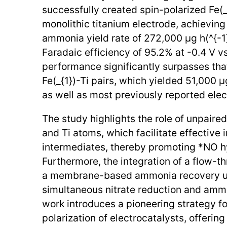
successfully created spin-polarized Fe(_{
monolithic titanium electrode, achievin
ammonia yield rate of 272,000 μg h(^{-1}
Faradaic efficiency of 95.2% at -0.4 V v
performance significantly surpasses tha
Fe(_{1})-Ti pairs, which yielded 51,000 μg
as well as most previously reported elec
The study highlights the role of unpaired
and Ti atoms, which facilitate effective 
intermediates, thereby promoting *NO h
Furthermore, the integration of a flow-t
a membrane-based ammonia recovery un
simultaneous nitrate reduction and amm
work introduces a pioneering strategy f
polarization of electrocatalysts, offerin