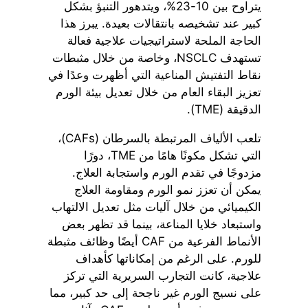
يتراوح بين 10-23%، ويتدهور التنبؤ بشكل
كبير عند تشخيصه بانتقالات بعيدة. يبرز هذا
الحاجة الملحة لاستراتيجيات علاجية فعالة
تستهدف NSCLC، وخاصة من خلال مثبطات
نقاط التفتيش المناعية التي أظهرت وعدًا في
تعزيز البقاء العام من خلال تعديل بيئة الورم
الدقيقة (TME).
تلعب الألياف المرتبطة بالسرطان (CAFs)،
التي تشكل مكونًا هامًا من TME، دورًا
مزدوجًا في تقدم الورم واستجابة العلاج.
يمكن أن تعزز نمو الورم ومقاومة العلاج
الكيميائي من خلال آليات مثل تعديل الالتهاب
واستبعاد خلايا المناعة، بينما قد تظهر بعض
الأنماط الفرعية من CAF أيضًا وظائف مثبطة
للورم. على الرغم من إمكاناتها كأهداف
علاجية، كانت التجارب السريرية التي تركز
على نسيج الورم غير ناجحة إلى حد كبير، مما