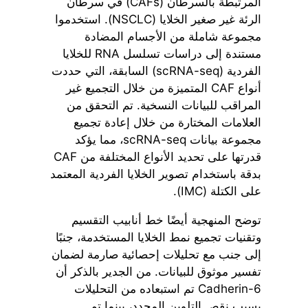
المرتبطة بالسرطان (CAFs) في سرطان
الرئة غير صغير الخلايا (NSCLC). استخدموا
مجموعة شاملة من الأجسام المضادة
مستندة إلى دراسات تسلسل RNA للخلايا
الفردية (scRNA-seq) السابقة، التي حددت
أنواع CAF المتميزة من خلال التجميع غير
المراقب للبيانات النسخية. تم التحقق من
العلامات المختارة من خلال إعادة تجميع
مجموعة بيانات scRNA-seq، مما يؤكد
قدرتها على تحديد الأنواع المختلفة من CAF
بدقة باستخدام تصوير الخلايا الفردية المعتمد
على الكتلة (IMC).
توضح المنهجية أيضًا خط أنابيب التقسيم
وتقنيات تجميع نمط الخلايا المستخدمة، جنبًا
إلى جنب مع تحليلات إحصائية صارمة لضمان
تفسير موثوق للبيانات. من الجدير بالذكر أن
Cadherin-6 تم استبعاده من التحليلات
بسبب نقص التلوين المحدد، بينما تم