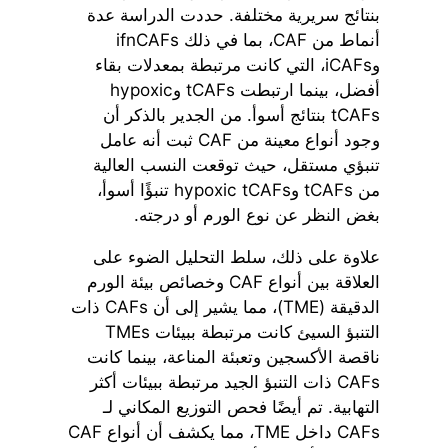
بنتائج سريرية مختلفة. حددت الدراسة عدة
أنماط من CAF، بما في ذلك ifnCAFs
وiCAFs، التي كانت مرتبطة بمعدلات بقاء
أفضل، بينما ارتبطت tCAFs وhypoxic
tCAFs بنتائج أسوأ. من الجدير بالذكر أن
وجود أنواع معينة من CAF ثبت أنه عامل
تنبؤي مستقل، حيث توقعت النسب العالية
من tCAFs وhypoxic tCAFs تنبؤًا أسوأ،
بغض النظر عن نوع الورم أو درجته.
علاوة على ذلك، سلط التحليل الضوء على
العلاقة بين أنواع CAF وخصائص بيئة الورم
الدقيقة (TME)، مما يشير إلى أن CAFs ذات
التنبؤ السيئ كانت مرتبطة ببيئات TMEs
ناقصة الأكسجين وتعبئة المناعة، بينما كانت
CAFs ذات التنبؤ الجيد مرتبطة ببيئات أكثر
التهابية. تم أيضًا فحص التوزيع المكاني لـ
CAFs داخل TME، مما يكشف أن أنواع CAF