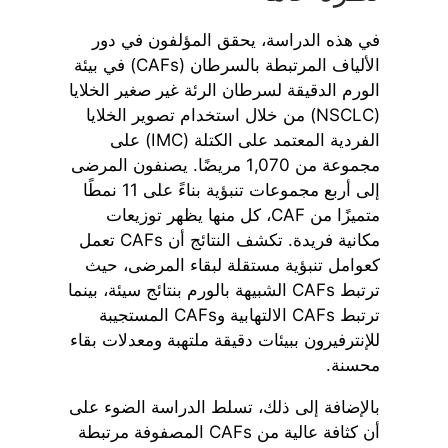
في هذه الدراسة، يحقق المؤلفون في دور
الألياف المرتبطة بالسرطان (CAFs) في بيئة
الورم الدقيقة لسرطان الرئة غير صغير الخلايا
(NSCLC) من خلال استخدام تصوير الخلايا
الفردية المعتمد على الكتلة (IMC) على
مجموعة من 1,070 مريضًا. يصنفون المرضى
إلى أربع مجموعات تنبؤية بناءً على 11 نمطًا
متميزًا من CAF، كل منها يظهر توزيعات
مكانية فريدة. تكشف النتائج أن CAFs تعمل
كعوامل تنبؤية مستقلة لبقاء المرضى، حيث
ترتبط CAFs الشبيهة بالورم بنتائج سيئة، بينما
ترتبط CAFs الالتهابية وCAFs المستجيبة
للإنترفيرون ببيئات دقيقة ملتهبة ومعدلات بقاء
محسنة.
بالإضافة إلى ذلك، تسلط الدراسة الضوء على
أن كثافة عالية من CAFs المصفوفة مرتبطة