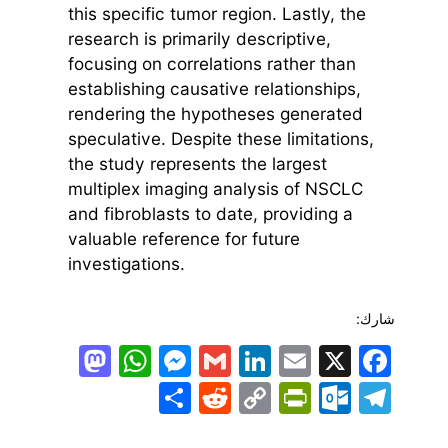
this specific tumor region. Lastly, the
research is primarily descriptive,
focusing on correlations rather than
establishing causative relationships,
rendering the hypotheses generated
speculative. Despite these limitations,
the study represents the largest
multiplex imaging analysis of NSCLC
and fibroblasts to date, providing a
valuable reference for future
investigations.
شارك:
todon
hatsApp
Messenger
LinkedIn
Gmail
Email
Facebook
X
Share
PrintFriendly
Reddit
Outlook.com
Copy
Telegram
Link