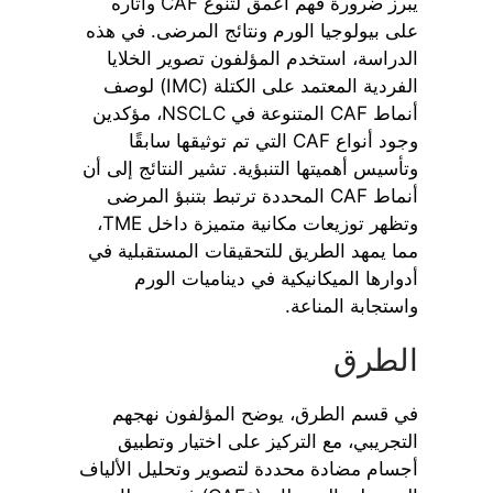
يبرز ضرورة فهم أعمق لتنوع CAF وآثاره
على بيولوجيا الورم ونتائج المرضى. في هذه
الدراسة، استخدم المؤلفون تصوير الخلايا
الفردية المعتمد على الكتلة (IMC) لوصف
أنماط CAF المتنوعة في NSCLC، مؤكدين
وجود أنواع CAF التي تم توثيقها سابقًا
وتأسيس أهميتها التنبؤية. تشير النتائج إلى أن
أنماط CAF المحددة ترتبط بتنبؤ المرضى
وتظهر توزيعات مكانية متميزة داخل TME،
مما يمهد الطريق للتحقيقات المستقبلية في
أدوارها الميكانيكية في ديناميات الورم
واستجابة المناعة.
الطرق
في قسم الطرق، يوضح المؤلفون نهجهم
التجريبي، مع التركيز على اختيار وتطبيق
أجسام مضادة محددة لتصوير وتحليل الألياف