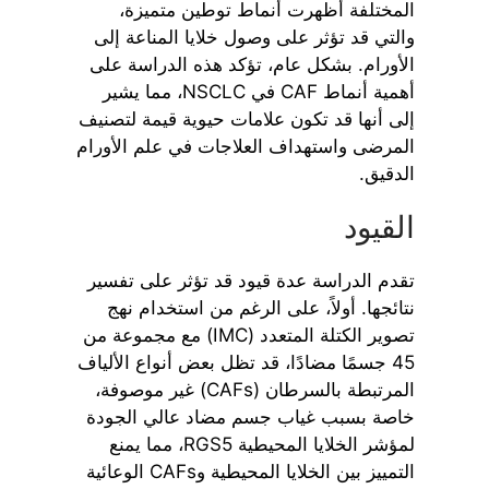
المختلفة أظهرت أنماط توطين متميزة،
والتي قد تؤثر على وصول خلايا المناعة إلى
الأورام. بشكل عام، تؤكد هذه الدراسة على
أهمية أنماط CAF في NSCLC، مما يشير
إلى أنها قد تكون علامات حيوية قيمة لتصنيف
المرضى واستهداف العلاجات في علم الأورام
الدقيق.
القيود
تقدم الدراسة عدة قيود قد تؤثر على تفسير
نتائجها. أولاً، على الرغم من استخدام نهج
تصوير الكتلة المتعدد (IMC) مع مجموعة من
45 جسمًا مضادًا، قد تظل بعض أنواع الألياف
المرتبطة بالسرطان (CAFs) غير موصوفة،
خاصة بسبب غياب جسم مضاد عالي الجودة
لمؤشر الخلايا المحيطية RGS5، مما يمنع
التمييز بين الخلايا المحيطية وCAFs الوعائية