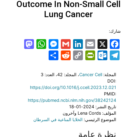
Outcome In Non-Small Cell
Lung Cancer
شارك:
todon
hatsApp
Messenger
LinkedIn
Gmail
Email
Facebook
X
Share
PrintFriendly
Reddit
Outlook.com
Copy
Telegram
Link
المجلة:
Cancer Cell
، المجلد: 42
، العدد: 3
DOI:
https://doi.org/10.1016/j.ccell.2023.12.021
PMID:
https://pubmed.ncbi.nlm.nih.gov/38242124
تاريخ النشر: 2024-01-18
المؤلف: Lena Cords وآخرون
الموضوع الرئيسي:
الخلايا المناعية في السرطان
نظرة عامة