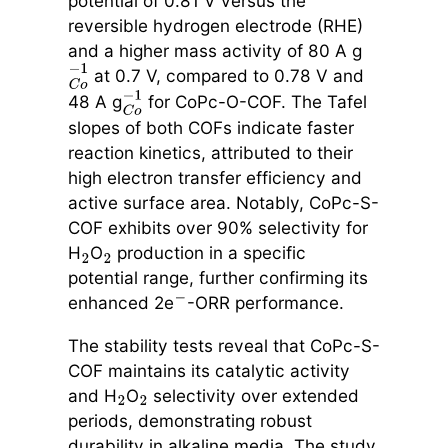
potential of 0.81 V versus the
reversible hydrogen electrode (RHE)
and a higher mass activity of 80 A g
at 0.7 V, compared to 0.78 V and
C
o
−
1
48 A g
for CoPc-O-COF. The Tafel
C
o
−
1
slopes of both COFs indicate faster
reaction kinetics, attributed to their
high electron transfer efficiency and
active surface area. Notably, CoPc-S-
COF exhibits over 90% selectivity for
H
O
production in a specific
2
2
potential range, further confirming its
enhanced 2e
-ORR performance.
−
The stability tests reveal that CoPc-S-
COF maintains its catalytic activity
and H
O
selectivity over extended
2
2
periods, demonstrating robust
durability in alkaline media. The study