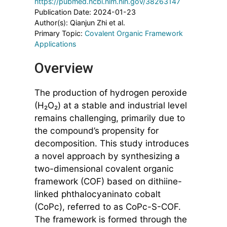
https://pubmed.ncbi.nlm.nih.gov/38263147
Publication Date: 2024-01-23
Author(s): Qianjun Zhi et al.
Primary Topic:
Covalent Organic Framework
Applications
Overview
The production of hydrogen peroxide
(H₂O₂) at a stable and industrial level
remains challenging, primarily due to
the compound’s propensity for
decomposition. This study introduces
a novel approach by synthesizing a
two-dimensional covalent organic
framework (COF) based on dithiine-
linked phthalocyaninato cobalt
(CoPc), referred to as CoPc-S-COF.
The framework is formed through the