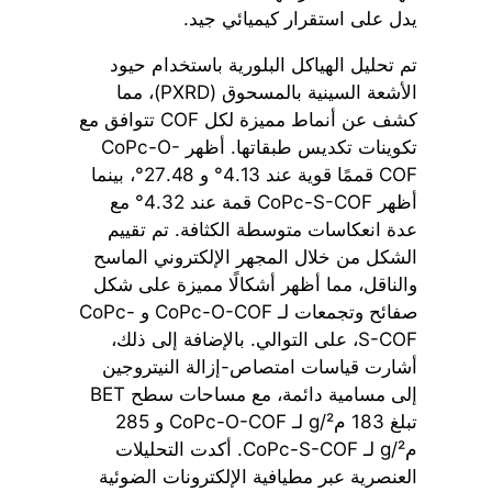
يدل على استقرار كيميائي جيد.
تم تحليل الهياكل البلورية باستخدام حيود
الأشعة السينية بالمسحوق (PXRD)، مما
كشف عن أنماط مميزة لكل COF تتوافق مع
تكوينات تكديس طبقاتها. أظهر CoPc-O-
COF قممًا قوية عند 4.13° و 27.48°، بينما
أظهر CoPc-S-COF قمة عند 4.32° مع
عدة انعكاسات متوسطة الكثافة. تم تقييم
الشكل من خلال المجهر الإلكتروني الماسح
والناقل، مما أظهر أشكالًا مميزة على شكل
صفائح وتجمعات لـ CoPc-O-COF و CoPc-
S-COF، على التوالي. بالإضافة إلى ذلك،
أشارت قياسات امتصاص-إزالة النيتروجين
إلى مسامية دائمة، مع مساحات سطح BET
تبلغ 183 م²/g لـ CoPc-O-COF و 285
م²/g لـ CoPc-S-COF. أكدت التحليلات
العنصرية عبر مطيافية الإلكترونات الضوئية