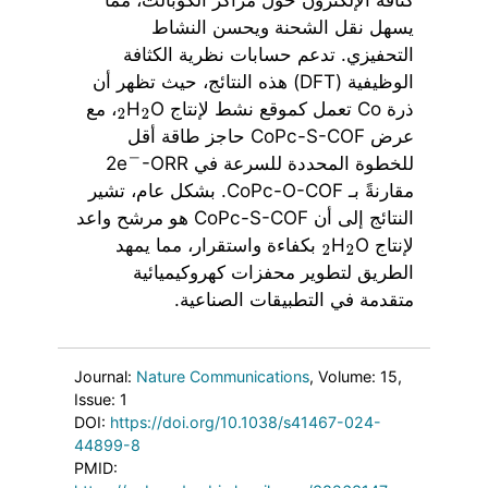
يسهل نقل الشحنة ويحسن النشاط
التحفيزي. تدعم حسابات نظرية الكثافة
الوظيفية (DFT) هذه النتائج، حيث تظهر أن
ذرة Co تعمل كموقع نشط لإنتاج H
O
، مع
2
2
عرض CoPc-S-COF حاجز طاقة أقل
للخطوة المحددة للسرعة في 2e
-ORR
−
مقارنةً بـ CoPc-O-COF. بشكل عام، تشير
النتائج إلى أن CoPc-S-COF هو مرشح واعد
لإنتاج H
O
بكفاءة واستقرار، مما يمهد
2
2
الطريق لتطوير محفزات كهروكيميائية
متقدمة في التطبيقات الصناعية.
Journal:
Nature Communications
, Volume: 15
,
Issue: 1
DOI:
https://doi.org/10.1038/s41467-024-
44899-8
PMID: