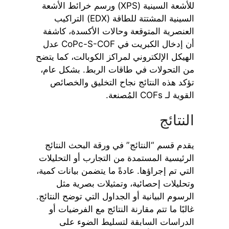
للأشعة السينية (XPS) ورسم خرائط الأشعة
السينية المشتتة للطاقة (EDX) التراكيب
العنصرية المتوقعة وحالات الأكسدة، كاشفة
أن إدخال الكبريت في CoPc-S-COF عدل
الهيكل الإلكتروني لمراكز الكوبالت، كما يتضح
من التحولات في طاقات الربط. بشكل عام،
تؤكد هذه النتائج نجاح التخليق والخصائص
القوية لـ COFs المُصنعة.
النتائج
يقدم قسم “النتائج” في ورقة البحث النتائج
الرئيسية المستمدة من التجارب أو التحليلات
التي تم إجراؤها. عادةً ما يتضمن بيانات كمية،
وتحليلات إحصائية، وتمثيلات بصرية مثل
الرسوم البيانية أو الجداول التي توضح النتائج.
غالبًا ما تتم مقارنة النتائج مع الفرضيات أو
الدراسات السابقة لتسليط الضوء على