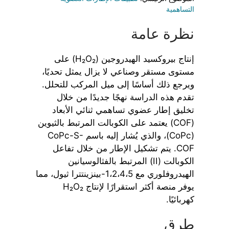
التساهمية
نظرة عامة
إنتاج بيروكسيد الهيدروجين (H₂O₂) على
مستوى مستقر وصناعي لا يزال يمثل تحديًا،
ويرجع ذلك أساسًا إلى ميل المركب للتحلل.
تقدم هذه الدراسة نهجًا جديدًا من خلال
تخليق إطار عضوي تساهمي ثنائي الأبعاد
(COF) يعتمد على الكوبالت المرتبط بالثيوين
(CoPc)، والذي يُشار إليه باسم CoPc-S-
COF. يتم تشكيل الإطار من خلال تفاعل
الكوبالت (II) المرتبط بالفثالوسيانين
الهيدروفلوري مع 1،2،4،5-بينزينتترا ثيول، مما
يوفر منصة أكثر استقرارًا لإنتاج H₂O₂
كهربائيًا.
طرق