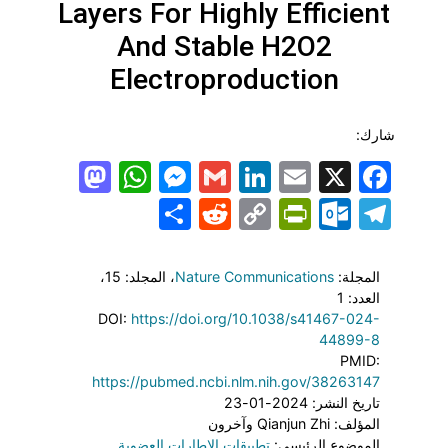
Layers For Highly Efficient
And Stable H2O2
Electroproduction
شارك:
todon
hatsApp
Messenger
LinkedIn
Gmail
Email
Facebook
X
Share
PrintFriendly
Reddit
Outlook.com
Copy
Telegram
Link
المجلة:
Nature Communications
، المجلد: 15
،
العدد: 1
DOI:
https://doi.org/10.1038/s41467-024-
44899-8
PMID:
https://pubmed.ncbi.nlm.nih.gov/38263147
تاريخ النشر: 2024-01-23
المؤلف: Qianjun Zhi وآخرون
الموضوع الرئيسي:
تطبيقات الإطارات العضوية