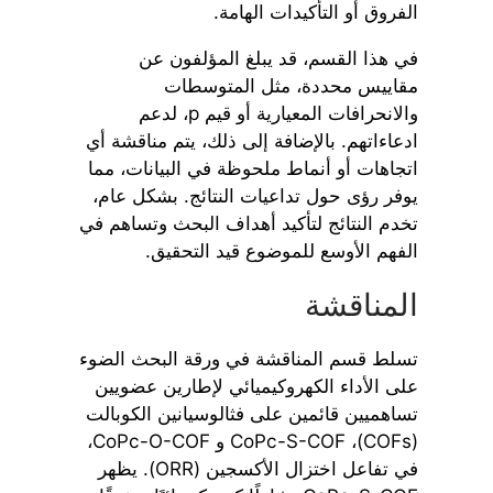
الفروق أو التأكيدات الهامة.
في هذا القسم، قد يبلغ المؤلفون عن
مقاييس محددة، مثل المتوسطات
والانحرافات المعيارية أو قيم p، لدعم
ادعاءاتهم. بالإضافة إلى ذلك، يتم مناقشة أي
اتجاهات أو أنماط ملحوظة في البيانات، مما
يوفر رؤى حول تداعيات النتائج. بشكل عام،
تخدم النتائج لتأكيد أهداف البحث وتساهم في
الفهم الأوسع للموضوع قيد التحقيق.
المناقشة
تسلط قسم المناقشة في ورقة البحث الضوء
على الأداء الكهروكيميائي لإطارين عضويين
تساهميين قائمين على فثالوسيانين الكوبالت
(COFs)، CoPc-S-COF و CoPc-O-COF،
في تفاعل اختزال الأكسجين (ORR). يظهر