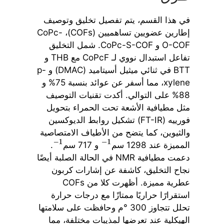
في هذا القسم، يتم تفصيل تخليق وتوصيف
إطارين عضويين تساهميين (COFs)، CoPc-
O-COF و CoPc-S-COF. شمل التخليق
تفاعل استبدال نووي لـ CoPcF مع THB و
BTT في ثنائي ميثيل أسيتاميد (DMAC) و p-
xylene، مما أسفر عن عوائد بنسبة 75% و
88% على التوالي. أكدت تقنيات التوصيف
مثل مطيافية الأشعة تحت الحمراء بتحويل
فورييه (FT-IR) تشكيل روابط الديوكسين
والثيوين، كما يتضح من الأطياف الامتصاصية
المميزة عند 1298 سم
و 717 سم
.
−
1
−
1
دعمت مطيافية NMR في الحالة الصلبة أيضًا
نجاح التخليق، كاشفة عن إشارات كربون
عطرية مميزة. أظهرت كلا من COFs
استقرارًا حراريًا ممتازًا مع درجات حرارة
تحلل تتجاوز 300 °م وحافظت على سلامتها
الهيكلية عند تعرضها لمذيبات مختلفة، مما