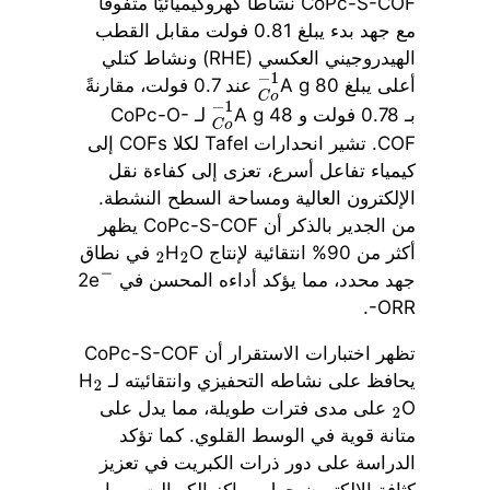
CoPc-S-COF نشاطًا كهروكيميائيًا متفوقًا
مع جهد بدء يبلغ 0.81 فولت مقابل القطب
الهيدروجيني العكسي (RHE) ونشاط كتلي
أعلى يبلغ 80 A g
عند 0.7 فولت، مقارنةً
C
o
−
1
بـ 0.78 فولت و 48 A g
لـ CoPc-O-
C
o
−
1
COF. تشير انحدارات Tafel لكلا COFs إلى
كيمياء تفاعل أسرع، تعزى إلى كفاءة نقل
الإلكترون العالية ومساحة السطح النشطة.
من الجدير بالذكر أن CoPc-S-COF يظهر
أكثر من 90% انتقائية لإنتاج H
O
في نطاق
2
2
جهد محدد، مما يؤكد أداءه المحسن في 2e
−
-ORR.
تظهر اختبارات الاستقرار أن CoPc-S-COF
يحافظ على نشاطه التحفيزي وانتقائيته لـ H
2
O
على مدى فترات طويلة، مما يدل على
2
متانة قوية في الوسط القلوي. كما تؤكد
الدراسة على دور ذرات الكبريت في تعزيز
كثافة الإلكترون حول مراكز الكوبالت، مما