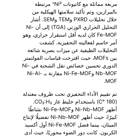
مربعة مماثلة مع كاتيونات Ni²⁺ مرتبطة
بالبيرازين، وتم تأكيد سلامتها الهيكلية من
خلال تحليلات PXRD وTEM وSEM. أشار
التحليل الحراري الوزني (TGA) إلى أن Ni-
Fe-MOF كان لديه أقل استقرار حراري، وهو
أمر حاسم لفعاليته التحفيزية. كشفت
التحليلات الطيفية عن ميزات بصرية شائعة
بين MOFs، حيث اقترحت قياسات الفولتمتر
الدوري تحسين خصائص نقل الشحنة في Ni-
Nb-MOF وNi-Fe-MOF مقارنة بـ Ni-Al-
MOF.
تم تقييم الأداء التحفيزي تحت ظروف معتدلة
(180 °C) باستخدام خليط غاز CO₂:H₂.
أظهر Ni-Nb-MOF وNi-Fe-MOF نشاطًا
كبيرًا، حيث أظهر Ni-Nb-MOF تفضيلًا لإنتاج
الميثان، بينما فضل Ni-Fe-MOF أول أكسيد
الكربون. كانت دور الضوء محوريًا، حيث أدى