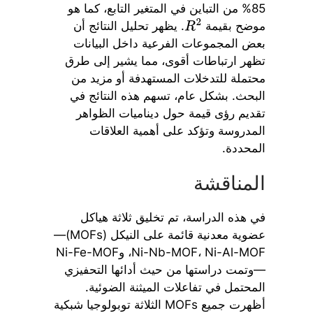
85% من التباين في المتغير التابع، كما هو
موضح بقيمة
. يظهر تحليل النتائج أن
R
2
بعض المجموعات الفرعية داخل البيانات
تظهر ارتباطات أقوى، مما يشير إلى طرق
محتملة للتدخلات المستهدفة أو مزيد من
البحث. بشكل عام، تسهم هذه النتائج في
تقديم رؤى قيمة حول ديناميات الظواهر
المدروسة وتؤكد على أهمية العلاقات
المحددة.
المناقشة
في هذه الدراسة، تم تخليق ثلاثة هياكل
عضوية معدنية قائمة على النيكل (MOFs)—
Ni-Nb-MOF، Ni-Al-MOF، وNi-Fe-MOF
—وتمت دراستها من حيث أدائها التحفيزي
المحتمل في تفاعلات الميثنة الضوئية.
أظهرت جميع MOFs الثلاثة توبولوجيا شبكية