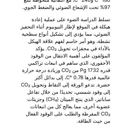
97% تحت الإشعاع الضوئي والضغط الجوي.
تسلط الدراسة الضوء على عملية إعادة
هيكلة في الموقع لإطار النيوبيوم أثناء التحفيز
الضوئي، مما يؤدي إلى تشكيل أنواع سطحية
نشطة، وهو أمر حاسم لفهم علاقة الهيكل
بالأداء في محفزات تحويل CO₂. يؤكد
المؤلفون على أهمية الانتقال من الوقود
الأحفوري، الذي ساهم في انبعاث تراكمي
قدره 1732 Pg من CO₂ وزيادة درجة حرارة
عالمية قدرها 0.78 °C، إلى بدائل أكثر
خضرة. تدعو الورقة إلى التقاط وتحويل CO₂
إلى وقود شمسي، تحديدًا من خلال تفاعل
ساباتير، الذي ينتج الميثان (CH₄) وجزيئات
عضوية أخرى، مما يعالج كل من انبعاثات
CO₂ المفرطة والطلب على الوقود الفعال
من حيث الطاقة.