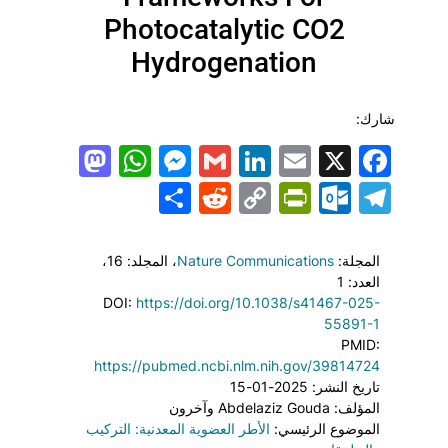
Photocatalytic CO2
Hydrogenation
شارك:
todon
hatsApp
Messenger
LinkedIn
Gmail
Email
Facebook
X
Share
PrintFriendly
Reddit
Outlook.com
Copy
Telegram
Link
المجلة:
Nature Communications
، المجلد: 16
،
العدد: 1
DOI:
https://doi.org/10.1038/s41467-025-
55891-1
PMID:
https://pubmed.ncbi.nlm.nih.gov/39814724
تاريخ النشر: 2025-01-15
المؤلف: Abdelaziz Gouda وآخرون
الموضوع الرئيسي:
الأطر العضوية المعدنية: التركيب