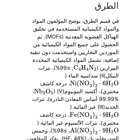
الطرق
في قسم الطرق، يوضح المؤلفون المواد
والمواد الكيميائية المستخدمة في تخليق
الهياكل العضوية المعدنية (MOFs). تم
الحصول على جميع المواد الكيميائية من
الموردين التجاريين واستخدمت دون تنقية
إضافية. تشمل المواد الكيميائية المحددة
البيرازين (
, ≥99%)، نترات
C
4
H
4
N
2
النيكل(II) سداسية الماء (
، درجة كاشف
Ni(NO
3
)
2
⋅
6
H
2
O
مختبري)، أكسيد النيوبيوم(V) (
،
Nb
2
O
5
99.99% أساس المعادن النادرة)، نترات
الحديد(III) غير المائية (
، درجة كاشف
Fe(NO
3
)
3
⋅
9
H
2
O
مختبري)، نترات الألمنيوم غير المائية (
، ≥98%)، وحمض
Al(NO
3
)
3
⋅
9
H
2
O
الهيدروفلوريك (HF، 48%). يؤكد المؤلفون