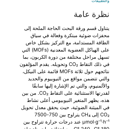
والتطبيقات
نظرة عامة
يتناول قسم ورقة البحث الحاجة الملحة إلى
محفزات ضوئية مبتكرة وفعالة في سياق
الطاقة المستدامة، مع التركيز بشكل خاص
على الهياكل العضوية المعدنية (MOFs) التي
تسهل مراحل مختلفة من دورة الكربون، بما
في ذلك التقاط CO₂ وتحويله. يقدم المؤلفون
نتائجهم حول ثلاثة MOFs قائمة على النيكل،
والتي تتضمن مواقع من النيوبيوم والحديد
والألمنيوم، والتي تم الإشارة إليها سابقًا
لقدرتها الاستثنائية على التقاط CO₂. من بين
هذه، يظهر المتغير النيوبيومي أعلى نشاط
في الميثنة الضوئية، حيث يحقق معدل تحويل
CO₂ إلى CH₄ يتراوح بين 750-7500
µmol·g⁻¹·h⁻¹ عند درجات حرارة تتراوح بين
180 °C و240 °C، مع انتقائية ملحوظة تبلغ