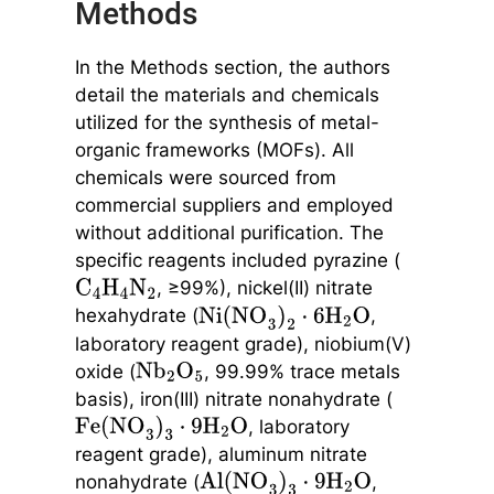
Methods
In the Methods section, the authors
detail the materials and chemicals
utilized for the synthesis of metal-
organic frameworks (MOFs). All
chemicals were sourced from
commercial suppliers and employed
without additional purification. The
specific reagents included pyrazine (
, ≥99%), nickel(II) nitrate
C
4
H
4
N
2
hexahydrate (
,
Ni(NO
3
)
2
⋅
6
H
2
O
laboratory reagent grade), niobium(V)
oxide (
, 99.99% trace metals
Nb
2
O
5
basis), iron(III) nitrate nonahydrate (
, laboratory
Fe(NO
3
)
3
⋅
9
H
2
O
reagent grade), aluminum nitrate
nonahydrate (
,
Al(NO
3
)
3
⋅
9
H
2
O