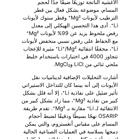
الأغشية الناتجة توزيعًا ضيقًا جدًا لحجم
المسام، موضوعة بشكل فعال بين قطر
الترطيب لأيونات Mg²⁺ وقطر ستوك لأيونات
Li⁺. أدى هذا التحسين الهيكلي إلى معدل
رفض ملحوظ يزيد عن 99% لأيونات Mg²⁺
مع الحفاظ على رفض نسبي منخفض لأيونات
Li⁺، محققًا انتقائية Li⁺/Mg²⁺ مثيرة للإعجاب
تتجاوز 4000 في اختبارات باستخدام خليط
ملحي ثنائي من LiCl وMgCl₂.
أشارت التحليلات الإضافية لديناميات نقل
الأيونات إلى أنه بينما كان للتداخل الاستيراتي
تأثير ضئيل على نفاذية Li⁺، إلا أنه قلل بشكل
كبير من نفاذية Mg²⁺، مما زاد بشكل كبير من
الانتقائية لـ Li⁺ مقارنة بـ Mg²⁺. تقدم طريقة
OSARIP نهجًا بسيطًا ودقيقًا لضبط أحجام
المسام على مقياس أنغستروم، والتي يمكن
دمجها بسلاسة في العمليات الصناعية الحالية