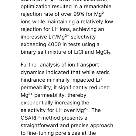
optimization resulted in a remarkable
rejection rate of over 99% for Mg²⁺
ions while maintaining a relatively low
rejection for Li⁺ ions, achieving an
impressive Li⁺/Mg²⁺ selectivity
exceeding 4000 in tests using a
binary salt mixture of LiCl and MgCl₂.
Further analysis of ion transport
dynamics indicated that while steric
hindrance minimally impacted Li⁺
permeability, it significantly reduced
Mg²⁺ permeability, thereby
exponentially increasing the
selectivity for Li⁺ over Mg²⁺. The
OSARIP method presents a
straightforward and precise approach
to fine-tuning pore sizes at the