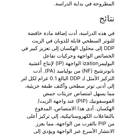
المطروحة في بداية الدراسة.
نتائج
في هذه الدراسة، أدت إضافة مادة خافضة
للتوتر السطحي قابلة للذوبان في الزيت
DDP إلى محلول الهكسان إلى تعزيز كبير في
الخصائص الواجهة وحركيات تفاعل
البوليمرization الواجهة (IP) لإنتاج أغشية
نانوترشيح (NF) من بولياميد (PA). أدت
التركيز الأمثل لـ DDP البالغ 0.1 غرام لكل لتر
إلى أدنى توتر سطحي وأكثف طبقة جزيئية،
مما يسهل امتصاص جزيئات حمض
الفوسفونيك (PIP) عند واجهة الزيت/
الهكسان. أدى هذا الامتصاص، المدفوع
بالتفاعلات الكهروستاتيكية، إلى تركيز أعلى
من PIP بالقرب من الواجهة، مما يعزز
الانتشار الأسرع عبر الواجهة ويؤدي إلى