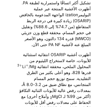
تشكيل أكثر اتساقًا واستمرارية لطبقة PA.
أظهرت الأغشية المنتجة عبر عملية
البوليمرization الواجهة المدعومة بالخافض
(OSARIP) زيادة كبيرة في درجة الربط
المتقاطع (من 74.7% إلى 88.6%) وتقليل
في حجم المسام، محققة قطع وزن جزيئي
(MWCO) قدره 134 دالتون، وهو الأصغر
المبلغ عنه لأغشية PA NF حتى الآن.
أظهرت أغشية OSARIP انتقائية استثنائية
للأيونات، خاصة لاستخراج الليثيوم من
المحلول الملحي، محققة انتقائية Li
/Mg
2
+
+
قدرها 828، وهو أعلى بكثير من الطرق
التقليدية. سمح توزيع حجم المسام
المتجانس، مع نطاق ضيق من 3.2-8.0 Å،
بمعدلات رفض عالية للأيونات الثنائية التكافؤ
(أكثر من 99% لـ MgCl
وأملاح أخرى) مع
2
الحفاظ على معدلات رفض أقل للأيونات