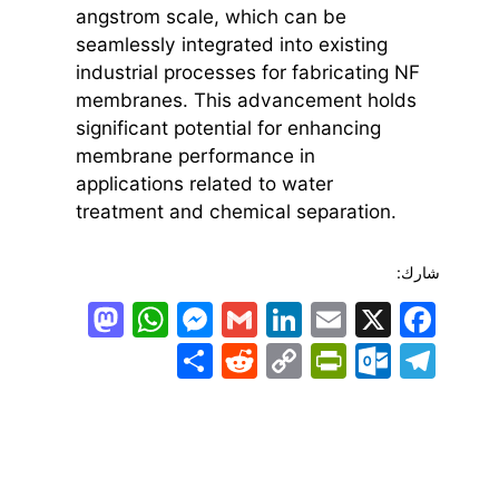
angstrom scale, which can be
seamlessly integrated into existing
industrial processes for fabricating NF
membranes. This advancement holds
significant potential for enhancing
membrane performance in
applications related to water
treatment and chemical separation.
شارك:
todon
hatsApp
Messenger
LinkedIn
Gmail
Email
Facebook
X
Share
PrintFriendly
Reddit
Outlook.com
Copy
Telegram
Link