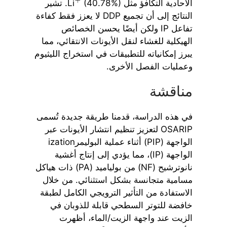
الأحادية التكافؤ مثل Li
(40.78%). تشير
+
النتائج إلى أن تجميع DDP لا يعزز فقط كفاءة
تفاعل IP ولكن أيضًا يحسن الخصائص
الهيكلية للغشاء لنقل الأيونات الانتقائي، مما
يبرز إمكانياته للتطبيقات في استخراج الليثيوم
وعمليات الفصل الأخرى.
مناقشة
في هذه الدراسة، قدمنا طريقة جديدة تُسمى
OSARIP لتعزيز تنظيم انتشار الأيونات عبر
الواجهة (PIP) أثناء عملية البوليمرization
الواجهة (IP)، مما يؤدي إلى إنتاج أغشية
نانوترشيح (NF) من بولياميد (PA) ذات هياكل
مسامية متجانسة بشكل استثنائي. من خلال
الاستفادة من التأثير الترويجي الكامل لطبقة
خافضة للتوتر السطحي قابلة للذوبان في
الزيت عند واجهة الزيت/الماء، أظهرت