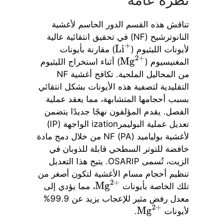
نظرة عامة
تناقش هذه القسم الدور الحاسم لأغشية
النانوترشيح (NF) في تحقيق انتقائية عالية
لأيونات الليثيوم (
) مقارنة بأيونات
Li
+
المغنيسيوم (
) أثناء استخراج الليثيوم
Mg
2
+
من المحاليل الملحية. تكافح أغشية NF
التقليدية لتصفية هذه الأيونات بشكل انتقائي
بسبب أحجامها المتشابهة، مما يعقد عملية
الفصل. يقدم المؤلفون نهجًا جديدًا يتضمن
تعديل عملية البوليمرization الواجهة (IP)
لأغشية بولياميد (PA) NF من خلال دمج مادة
خافضة للتوتر السطحي قابلة للذوبان في
الزيت، تُسمى OSARIP. يتيح هذا التعديل
تنظيم أحجام مسام الأغشية لتكون أصغر من
تلك الخاصة بأيونات
، مما يؤدي إلى
Mg
2
+
معدل رفض مثير للإعجاب يزيد عن 99.9%
لأيونات
.
Mg
2
+