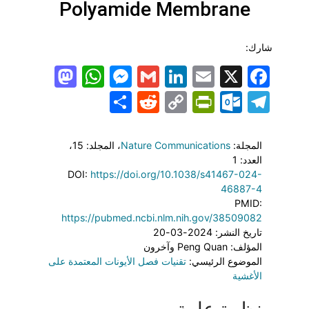
Polyamide Membrane
شارك:
todon
hatsApp
Messenger
LinkedIn
Gmail
Email
Facebook
X
Share
PrintFriendly
Reddit
Outlook.com
Copy
Telegram
Link
المجلة:
Nature Communications
، المجلد: 15
،
العدد: 1
DOI:
https://doi.org/10.1038/s41467-024-
46887-4
PMID:
https://pubmed.ncbi.nlm.nih.gov/38509082
تاريخ النشر: 2024-03-20
المؤلف: Peng Quan وآخرون
الموضوع الرئيسي:
تقنيات فصل الأيونات المعتمدة على
الأغشية