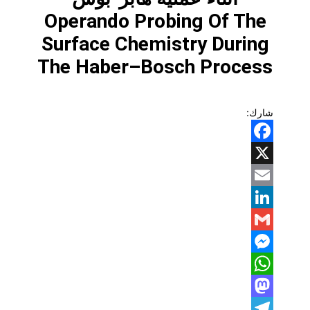
Operando Probing Of The
Surface Chemistry During
The Haber–Bosch Process
شارك:
Facebook
X
Email
LinkedIn
Gmail
Messenger
WhatsApp
Mastodon