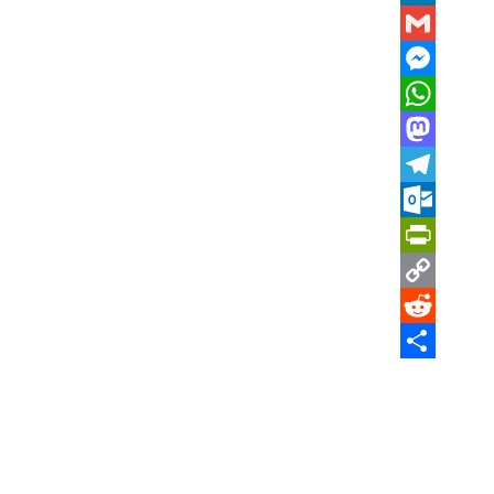
LinkedIn
Gmail
Messenger
WhatsApp
Mastodon
Telegram
Outlook.com
PrintFriendly
Copy
Reddit
Link
Share