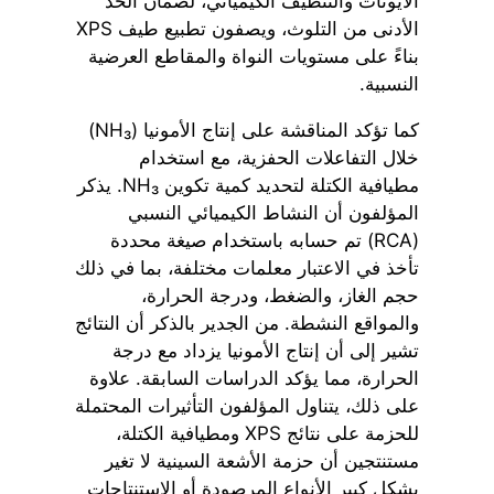
الأيونات والتنظيف الكيميائي، لضمان الحد
الأدنى من التلوث، ويصفون تطبيع طيف XPS
بناءً على مستويات النواة والمقاطع العرضية
النسبية.
كما تؤكد المناقشة على إنتاج الأمونيا (NH₃)
خلال التفاعلات الحفزية، مع استخدام
مطيافية الكتلة لتحديد كمية تكوين NH₃. يذكر
المؤلفون أن النشاط الكيميائي النسبي
(RCA) تم حسابه باستخدام صيغة محددة
تأخذ في الاعتبار معلمات مختلفة، بما في ذلك
حجم الغاز، والضغط، ودرجة الحرارة،
والمواقع النشطة. من الجدير بالذكر أن النتائج
تشير إلى أن إنتاج الأمونيا يزداد مع درجة
الحرارة، مما يؤكد الدراسات السابقة. علاوة
على ذلك، يتناول المؤلفون التأثيرات المحتملة
للحزمة على نتائج XPS ومطيافية الكتلة،
مستنتجين أن حزمة الأشعة السينية لا تغير
بشكل كبير الأنواع المرصودة أو الاستنتاجات