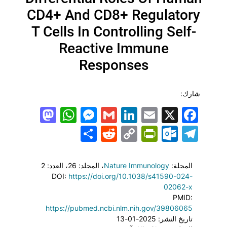
CD4+ And CD8+ Regulatory
T Cells In Controlling Self-
Reactive Immune
Responses
شارك:
todon
hatsApp
Messenger
LinkedIn
Gmail
Email
Facebook
X
Share
PrintFriendly
Reddit
Outlook.com
Copy
Telegram
Link
المجلة:
Nature Immunology
، المجلد: 26
، العدد: 2
DOI:
https://doi.org/10.1038/s41590-024-
02062-x
PMID:
https://pubmed.ncbi.nlm.nih.gov/39806065
تاريخ النشر: 2025-01-13