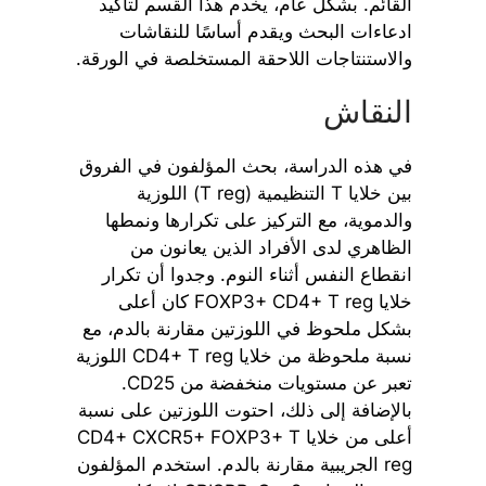
القائم. بشكل عام، يخدم هذا القسم لتأكيد
ادعاءات البحث ويقدم أساسًا للنقاشات
والاستنتاجات اللاحقة المستخلصة في الورقة.
النقاش
في هذه الدراسة، بحث المؤلفون في الفروق
بين خلايا T التنظيمية (T reg) اللوزية
والدموية، مع التركيز على تكرارها ونمطها
الظاهري لدى الأفراد الذين يعانون من
انقطاع النفس أثناء النوم. وجدوا أن تكرار
خلايا FOXP3+ CD4+ T reg كان أعلى
بشكل ملحوظ في اللوزتين مقارنة بالدم، مع
نسبة ملحوظة من خلايا CD4+ T reg اللوزية
تعبر عن مستويات منخفضة من CD25.
بالإضافة إلى ذلك، احتوت اللوزتين على نسبة
أعلى من خلايا CD4+ CXCR5+ FOXP3+ T
reg الجريبية مقارنة بالدم. استخدم المؤلفون