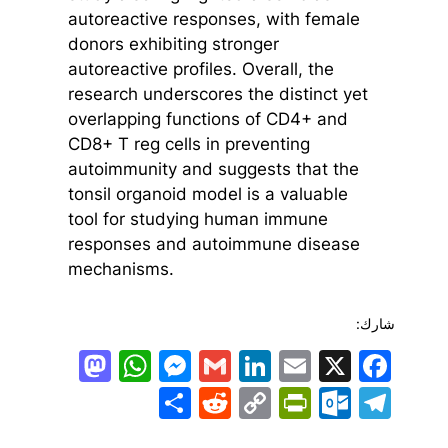
autoreactive responses, with female
donors exhibiting stronger
autoreactive profiles. Overall, the
research underscores the distinct yet
overlapping functions of CD4+ and
CD8+ T reg cells in preventing
autoimmunity and suggests that the
tonsil organoid model is a valuable
tool for studying human immune
responses and autoimmune disease
mechanisms.
شارك:
todon
hatsApp
Messenger
LinkedIn
Gmail
Email
Facebook
X
Share
PrintFriendly
Reddit
Outlook.com
Copy
Telegram
Link