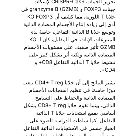
تحرير الجينات CRISPR-Cas9 لإسكات
جينات FOXP3 و granzyme B (GZMB) في
خلايا T اللوزية، مما كشف أن KO FOXP3
أدى إلى زيادة إنتاج الأجسام المضادة الذاتية
وتوسع خلايا B الذاتية التفاعل، خاصةً لدى
المتبرعات الإناث. في المقابل، كان لـ KO
GZMB تأثير طفيف على مستويات الأجسام
المضادة الذاتية ولكنه أثر بشكل كبير على
تنشيط خلايا T الذاتية التفاعل CD8+ و
CD4+.
تشير النتائج إلى أن خلايا CD4+ T reg تلعب
دورًا حاسمًا في تنظيم استجابات الأجسام
المضادة الذاتية والحفاظ على التسامح
الذاتي، بينما تقوم خلايا CD8+ T reg بشكل
أساسي بقمع استجابات خلايا T الذاتية
التفاعل. كما سلطت الدراسة الضوء على
انحياز جنسي في الاستجابات الذاتية التفاعل،
حيث أظهرت المتبرعات الإناث ملفات ذاتية