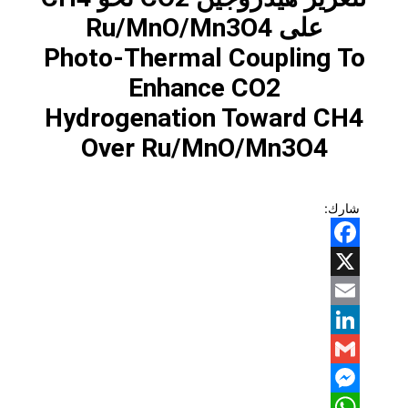
على Ru/MnO/Mn3O4
Photo-Thermal Coupling To
Enhance CO2
Hydrogenation Toward CH4
Over Ru/MnO/Mn3O4
شارك:
Facebook
X
Email
LinkedIn
Gmail
Messenger