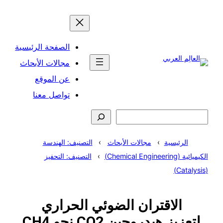
تخطى
إلى
المحتوى
الصفحة الرئيسية
مجالات الأبحاث
عن الموقع
تواصل معنا
البحث
الرئيسية
مجالات الأبحاث
التصنيف: الهندسة
الكيميائية (Chemical Engineering)
التصنيف: التحفيز
(Catalysis)
الاقتران الضوئي الحراري
لتعزيز هيدروجين CO2 نحو CH4