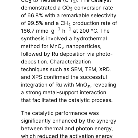
2
4
demonstrated a CO
conversion rate
2
of 66.8% with a remarkable selectivity
of 99.5% and a CH
production rate of
4
166.7 mmol g
h
at 200 °C. The
−
1
−
1
synthesis involved a hydrothermal
method for MnO
nanoparticles,
x
followed by Ru deposition via photo-
deposition. Characterization
techniques such as SEM, TEM, XRD,
and XPS confirmed the successful
integration of Ru with MnO
, revealing
x
a strong metal-support interaction
that facilitated the catalytic process.
The catalytic performance was
significantly enhanced by the synergy
between thermal and photon energy,
which reduced the activation energy