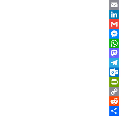
X
Email
LinkedIn
Gmail
Messenger
WhatsApp
Mastodon
Telegram
Outlook.com
PrintFriendly
Copy
Reddit
Link
Share