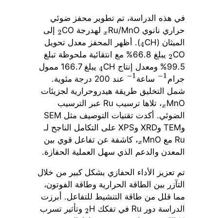
في هذه الدراسة، تم تطوير محفز ضوئي
حراري نانوي Ru/MnO
لهدرجة CO
إلى
2
x
الميثان (CH
). أظهر المحفز معدل تحويل
4
CO
يبلغ 66.8% مع انتقائية ملحوظة تبلغ
2
99.5% ومعدل إنتاج CH
يبلغ 166.7 ممول
4
جرام
ساعة
عند 200 درجة مئوية.
−
1
−
1
شمل التخليق طريقة هيدروحرارية لجزيئات
MnO
، تلاها ترسيب Ru عبر الترسيب
x
الضوئي. أكدت تقنيات التوصيف مثل SEM
وTEM وXRD وXPS على التكامل الناجح لـ
Ru مع MnO
، كاشفة عن تفاعل قوي بين
x
المعدن والدعم الذي سهل العملية الحفازة.
تم تعزيز الأداء الحفازي بشكل كبير من خلال
التآزر بين الطاقة الحرارية وطاقة الفوتون،
مما قلل من طاقة التنشيط للتفاعل. أبرزت
الدراسة دور Ru في تفكك H
وتأثير تسرب
2