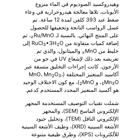
وهيدروكسيد الصوديوم في الماء منزوع
الأيونات، تلاها معالجة هيدروحرارية في وعاء
ضغط عند 393 كلفن لمدة 12 ساعة. تم
غسل الرواسب الناتجة وتجفيفها للحصول
على المنتج النهائي. بالنسبة لـ Ru/MnO
، تم
x
إضافة كميات متفاوتة من RuCl
•3H
O إلى
3
2
خليط من MnO
والميثانول، والذي تم
x
تعريضه بعد ذلك لإشعاع UV في جو من
الأرجون. كانت إجراءات التخليق متسقة عبر
أكاسيد المنغنيز المختلفة (MnO، Mn
،
O
2
3
O
Mn
، و MnO
)، مع كون الاختلاف الوحيد
2
4
3
هو أكسيد المنغنيز المحدد المستخدم كدعم.
شملت تقنيات التوصيف المستخدمة المجهر
الإلكتروني الماسح (SEM)، والمجهر
الإلكتروني الناقل (TEM)، وتحليل حيود
الأشعة السينية (XRD)، وطيف الأشعة السينية
للألكترونات (XPS)، وطرق طيفية متنوعة