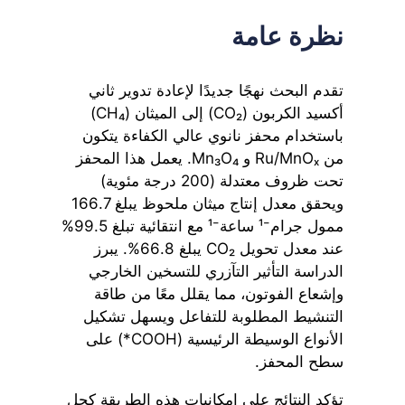
نظرة عامة
تقدم البحث نهجًا جديدًا لإعادة تدوير ثاني
أكسيد الكربون (CO₂) إلى الميثان (CH₄)
باستخدام محفز نانوي عالي الكفاءة يتكون
من Ru/MnOₓ و Mn₃O₄. يعمل هذا المحفز
تحت ظروف معتدلة (200 درجة مئوية)
ويحقق معدل إنتاج ميثان ملحوظ يبلغ 166.7
ممول جرام⁻¹ ساعة⁻¹ مع انتقائية تبلغ 99.5%
عند معدل تحويل CO₂ يبلغ 66.8%. يبرز
الدراسة التأثير التآزري للتسخين الخارجي
وإشعاع الفوتون، مما يقلل معًا من طاقة
التنشيط المطلوبة للتفاعل ويسهل تشكيل
الأنواع الوسيطة الرئيسية (COOH*) على
سطح المحفز.
تؤكد النتائج على إمكانيات هذه الطريقة كحل