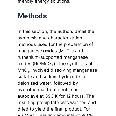
friendly energy solutions.
Methods
In this section, the authors detail the
synthesis and characterization
methods used for the preparation of
manganese oxides (MnO
) and
x
ruthenium-supported manganese
oxides (Ru/MnO
). The synthesis of
x
MnO
involved dissolving manganese
x
sulfate and sodium hydroxide in
deionized water, followed by
hydrothermal treatment in an
autoclave at 393 K for 12 hours. The
resulting precipitate was washed and
dried to yield the final product. For
Ru/MnO
, varying amounts of RuCl