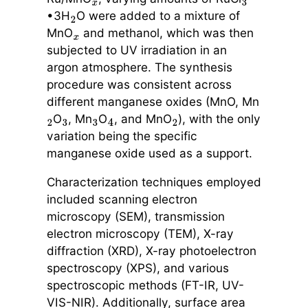
x
3
•3H
O were added to a mixture of
2
MnO
and methanol, which was then
x
subjected to UV irradiation in an
argon atmosphere. The synthesis
procedure was consistent across
different manganese oxides (MnO, Mn
O
, Mn
O
, and MnO
), with the only
2
3
3
4
2
variation being the specific
manganese oxide used as a support.
Characterization techniques employed
included scanning electron
microscopy (SEM), transmission
electron microscopy (TEM), X-ray
diffraction (XRD), X-ray photoelectron
spectroscopy (XPS), and various
spectroscopic methods (FT-IR, UV-
VIS-NIR). Additionally, surface area