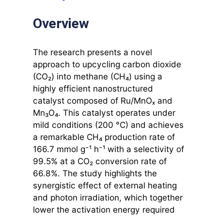
Overview
The research presents a novel
approach to upcycling carbon dioxide
(CO₂) into methane (CH₄) using a
highly efficient nanostructured
catalyst composed of Ru/MnOₓ and
Mn₃O₄. This catalyst operates under
mild conditions (200 °C) and achieves
a remarkable CH₄ production rate of
166.7 mmol g⁻¹ h⁻¹ with a selectivity of
99.5% at a CO₂ conversion rate of
66.8%. The study highlights the
synergistic effect of external heating
and photon irradiation, which together
lower the activation energy required