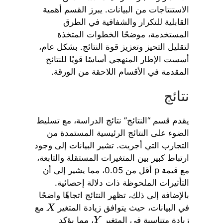
الاستنتاجات من البيانات. يبرز القسم أهمية
القابلية للتكرار والشفافية في الطرق
المستخدمة، موضحًا الخطوات المتخذة
لتقليل التحيز وتعزيز قوة النتائج. بشكل عام،
أسست الإطار المنهجي أساسًا قويًا للنتائج
المقدمة في الأقسام اللاحقة من الورقة.
نتائج
يقدم قسم “النتائج” نتائج الدراسة، مع تسليط
الضوء على النتائج الرئيسية المستمدة من
التجارب التي أجريت. تشير البيانات إلى وجود
ارتباط كبير بين المتغيرات المستقلة والتابعة،
مع قيمة p أقل من 0.05، مما يشير إلى أن
التأثيرات الملحوظة ذات دلالة إحصائية.
بالإضافة إلى ذلك، تظهر النتائج اتجاهًا واضحًا
في البيانات، حيث يتوافق زيادة المتغير
مع
X
زيادة متناسبة في المتغير
، مما يؤكد
Y