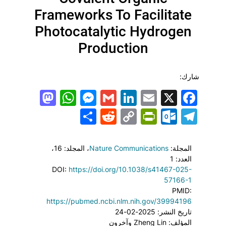
Frameworks To Facilitate
Photocatalytic Hydrogen
Production
شارك:
todon
hatsApp
Messenger
LinkedIn
Gmail
Email
Facebook
X
Share
PrintFriendly
Reddit
Outlook.com
Copy
Telegram
Link
المجلة:
Nature Communications
، المجلد: 16
،
العدد: 1
DOI:
https://doi.org/10.1038/s41467-025-
57166-1
PMID:
https://pubmed.ncbi.nlm.nih.gov/39994196
تاريخ النشر: 2025-02-24
المؤلف: Zheng Lin وآخرون