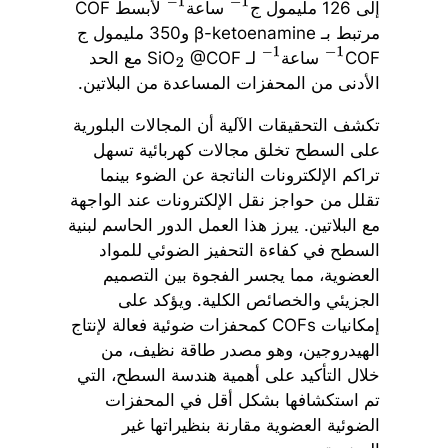
إلى 126 مليمول ج
ساعة
لأبسط COF
−
1
−
1
مرتبط بـ β-ketoenamine و350 مليمول ج
COF
ساعة
لـ SiO
@COF مع الحد
2
−
1
−
1
الأدنى من المحفزات المساعدة من البلاتين.
تكشف التحقيقات الآلية أن المجالات البلورية
على السطح تخلق مجالات كهربائية تسهل
تراكم الإلكترونات الناتجة عن الضوء بينما
تقلل من حواجز نقل الإلكترونات عند الواجهة
مع البلاتين. يبرز هذا العمل الدور الحاسم لبنية
السطح في كفاءة التحفيز الضوئي للمواد
العضوية، مما يجسر الفجوة بين التصميم
الجزيئي والخصائص الكلية. ويؤكد على
إمكانيات COFs كمحفزات ضوئية فعالة لإنتاج
الهيدروجين، وهو مصدر طاقة نظيف، من
خلال التأكيد على أهمية هندسة السطح، التي
تم استكشافها بشكل أقل في المحفزات
الضوئية العضوية مقارنة بنظيراتها غير