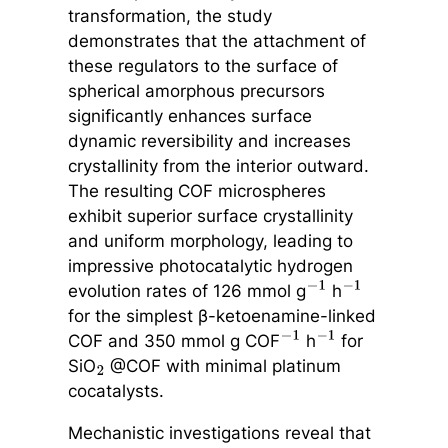
transformation, the study
demonstrates that the attachment of
these regulators to the surface of
spherical amorphous precursors
significantly enhances surface
dynamic reversibility and increases
crystallinity from the interior outward.
The resulting COF microspheres
exhibit superior surface crystallinity
and uniform morphology, leading to
impressive photocatalytic hydrogen
evolution rates of 126 mmol g
h
−
1
−
1
for the simplest β-ketoenamine-linked
COF and 350 mmol g COF
h
for
−
1
−
1
SiO
@COF with minimal platinum
2
cocatalysts.
Mechanistic investigations reveal that