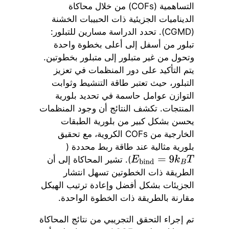
التساهمية (COFs) من خلال محاكاة
الديناميات الجزيئية ذات الحبيبات الخشنة
(CGMD). تحدد الدراسة مسارين للتبلور:
تبلور من أسفل إلى أعلى بخطوة واحدة
وتحول من غير متبلور إلى متبلور بخطوتين.
يتم التأكيد على دور المنظمات في تعزيز
التبلور، حيث تعتبر طاقة التنشيط وثوابت
التوازن عوامل حاسمة في تحديد بلورية
المنتجات. تكشف النتائج أن وجود المنظمات
يحسن بشكل كبير من بلورية الطبقات
الخارجية من COFs الكروية، مع تحقيق
بلورية مثالية عند طاقة ربط محددة (
). تشير المحاكاة إلى أن
E
bind
=
9
k
B
T
الطريقة ذات الخطوتين تسهل انتشار
الجزيئات بشكل أفضل وإعادة ترتيب الهيكل
مقارنة بالطريقة ذات الخطوة الواحدة.
تم إجراء التحقق التجريبي من نتائج المحاكاة