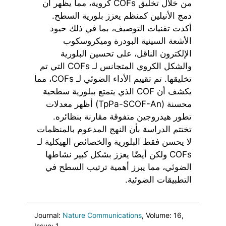
من خلال تخليق COFs كروية، مما يظهر أن
دمج الأنيلين كمنظم يعزز بلورية السطح.
أكدت تقنيات التوصيف، بما في ذلك حيود
الأشعة السينية البودرة وميكروسكوب
الإلكترون الناقل، على تحسين البلورية
والشكل الكروي المتجانس لـ COFs التي تم
تخليقها. تم تقييم الأداء الضوئي لـ COFs، مما
يكشف أن COF الذي يتمتع ببلورية سطحية
محسنة (TpPa-SCOF-An) أظهر معدلات
تطور هيدروجين متفوقة مقارنة بنظائره.
تختتم الدراسة بأن النهج المدعوم بالمنظمات
لا يحسن فقط البلورية والخصائص الهيكلية لـ
COFs ولكن أيضًا يعزز بشكل كبير نشاطها
الضوئي، مما يبرز أهمية ترتيب السطح في
التطبيقات الضوئية.
Journal:
Nature Communications
, Volume: 16
,
Issue: 1