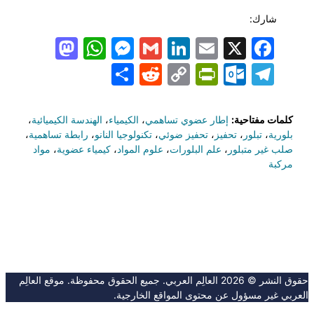
شارك:
todon
hatsApp
Messenger
LinkedIn
Gmail
Email
Facebook
X
Share
PrintFriendly
Reddit
Outlook.com
Copy
Telegram
Link
كلمات مفتاحية:
إطار عضوي تساهمي
،
الكيمياء
،
الهندسة الكيميائية
،
بلورية
،
تبلور
،
تحفيز
،
تحفيز ضوئي
،
تكنولوجيا النانو
،
رابطة تساهمية
،
صلب غير متبلور
،
علم البلورات
،
علوم المواد
،
كيمياء عضوية
،
مواد
مركبة
حقوق النشر © 2026 العالِم العربي. جميع الحقوق محفوظة. موقع العالِم
العربي غير مسؤول عن محتوى المواقع الخارجية.