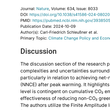
Journal:
Nature
, Volume: 634
, Issue: 8033
DOI:
https://doi.org/10.1038/s41586-024-08020
PMID:
https://pubmed.ncbi.nlm.nih.gov/393850
Publication Date: 2024-10-09
Author(s): Carl-Friedrich Schleußner et al.
Primary Topic:
Climate Change Policy and Eco
Discussion
The discussion section of the research 
complexities and uncertainties surround
particularly in relation to achieving ne
(NNCE) after peak warming. It highlight
level is contingent on cumulative CO₂ e
effectiveness of reducing non-CO₂ gre
The authors utilize the Finite Amplitud