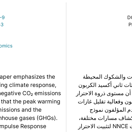
Link
-9
D
53
P
nomics
ات والشكوك المحيطة
paper emphasizes the
اثات ثاني أكسيد الكربون
ing climate response,
احترار. يبرز أن مستوى ذروة الاحترار
t-negative CO₂ emissions
بون وفعالية تقليل غازات
s that the peak warming
سيد الكربون (GHGs). يستخدم المؤلفون نموذج
missions and the
و السعة المحدودة (FaIR) لاستكشاف مسارات مختلفة،
enhouse gases (GHGs).
كاشفين أنه بينما قد لا تتطلب بعض السيناريوهات NNCE لتثبيت الاحترار
e Impulse Response