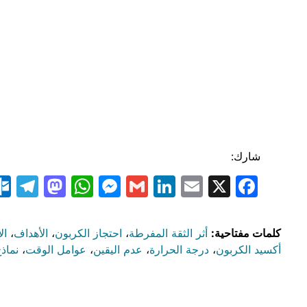
شارك:
am
odon
atsApp
essenger
LinkedIn
Gmail
Email
Facebook
X
كلمات مفتاحية:
أثر الثقة المفرطة
،
احتجاز الكربون
،
الأهداف
،
الا
أكسيد الكربون
،
درجة الحرارة
،
عدم اليقين
،
عوامل الوقت
،
نماذج