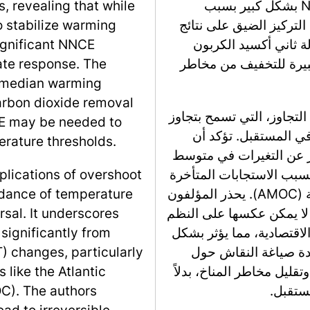
دون 1.5 درجة مئوية، قد تتطلب أخرى نشر NNCE بشكل كبير بسبب
, revealing that while
التركيز الضيق على نتائج
 stabilize warming
ة ثاني أكسيد الكربون
significant NNCE
، حيث قد تكون هناك حاجة إلى NNCE كبيرة للتخفيف من مخاطر
ate response. The
n median warming
arbon dioxide removal
لتجاوز، التي تسمح بتجاوز
CE may be needed to
ي المستقبل. تؤكد أن
erature thresholds.
ير عن التغيرات في متوسط
المية (GMST)، لا سيما بسبب الاستجابات المتأخرة
plications of overshoot
في أنظمة مثل الدورة الدموية الأطلسية العمودية (AMOC). يحذر المؤلفون
dance of temperature
 لا يمكن عكسها على النظم
rsal. It underscores
لاقتصادية، مما يؤثر بشكل
significantly from
دة صياغة النقاش حول
 changes, particularly
وتقليل مخاطر المناخ، بدلاً
like the Atlantic
ستقبل.
C). The authors
ad to irreversible