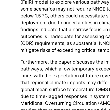
(FaIR) model to explore various pathways
some scenarios may not require NNCE to
below 1.5 °C, others could necessitate 
deployment due to uncertainties in clim
findings indicate that a narrow focus o
outcomes is inadequate for assessing c
(CDR) requirements, as substantial NN
mitigate risks of exceeding critical temp
Furthermore, the paper discusses the im
pathways, which allow temporary excee
limits with the expectation of future reve
that regional climate impacts may differ 
global mean surface temperature (GMST)
due to time-lagged responses in systems 
Meridional Overturning Circulation (AMO
caution that overshoot scenarios could le