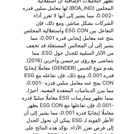
تظهر التحليلات الإضافية أن استقلالية
المجلس (BOA_IND) لها معامل سلبي قدره
-0.002، مما يشير إلى أنها لا تعزز أداء
الشركات بشكل مباشر. ومع ذلك، فإن
التفاعل بين ESG CON واستقلالية المجلس
ينتج عنه معامل إيجابي قدره 0.001، مما
يشير إلى أن المجالس المستقلة قد تخفف
من الآثار السلبية للجدل حول ESG، مما
يتماشى مع رؤى تيرجيسن وآخرين (2016).
يقدم تنوع الجنس (GENDER) معاملًا إيجابيًا
قدره 0.001، ومع ذلك، فإن تفاعله مع ESG
CON ينتج عنه معامل سلبي قدره -0.001،
مما يبرز الديناميات المعقدة المعنية. أخيرًا،
بينما تظهر ممارسات ESG معاملًا سلبيًا قدره
-0.001، فإن تفاعلها مع ESG CON يظهر
معاملًا إيجابيًا قدره 0.001، مما يشير إلى أن
الأطر القوية لـ ESG يمكن أن تحول الجدل
إلى فرص تعزز الأداء. تؤكد هذه النتائج على