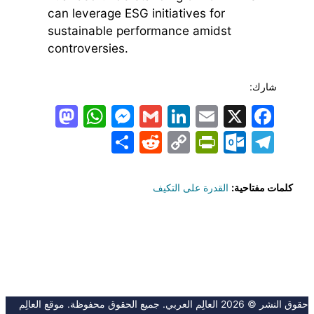
can leverage ESG initiatives for
sustainable performance amidst
controversies.
شارك:
todon
hatsApp
Messenger
LinkedIn
Gmail
Email
Facebook
X
Share
PrintFriendly
Reddit
Outlook.com
Copy
Telegram
Link
كلمات مفتاحية:
القدرة على التكيف
حقوق النشر © 2026 العالِم العربي. جميع الحقوق محفوظة. موقع العالِم