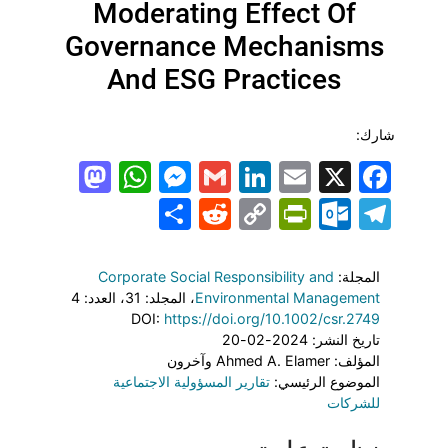
Moderating Effect Of
Governance Mechanisms
And
ESG
Practices
شارك:
todon
hatsApp
Messenger
LinkedIn
Gmail
Email
Facebook
X
Share
PrintFriendly
Reddit
Outlook.com
Copy
Telegram
Link
المجلة:
Corporate Social Responsibility and
Environmental Management
، المجلد: 31
، العدد: 4
DOI:
https://doi.org/10.1002/csr.2749
تاريخ النشر: 2024-02-20
المؤلف: Ahmed A. Elamer وآخرون
الموضوع الرئيسي:
تقارير المسؤولية الاجتماعية
للشركات