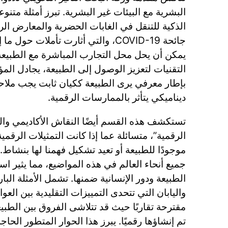
البشرية مع البيئات غير البشرية. تبرز أمثلة متنو
الذكية للتنقل في الغابات الحضرية والمعارض ال
جائحة COVID-19، والتي أثارت تأملات ح
يمكن أن يحل محل التجارب المباشرة مع الطبيعة. 
التقنيات لتعزيز الوصول إلى الطبيعة، يجادل المؤل
بإطار معرفي يرى الطبيعة ككيان ثابت يجب ملاحظ
ديناميكي يتأثر بالممارسات الرقمية.
تستكشف هذه القسم أيضًا النقاش الأكاديمي والع
الرقمية”، متسائلة عما إذا كانت التمثيلات الرقم
موجودًا للطبيعة أو تعيد تشكيل فهمنا لها بنش
جميع أنحاء العالم في هذه المواضيع، مما يثير 
الطبيعة ودور الإنسانية ضمنها. تشمل الأمثلة الب
واليابان التي تتحدى التمييزات التقليدية بين العوا
مقترحة تقاربًا حيث قد تتلاشى الفروق بين الطبيع
تم إنشاؤها رقميًا. يبرز هذا الحوار المتطور الحاج