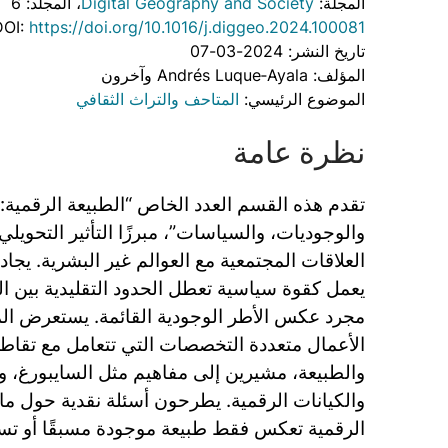
المجلة:
Digital Geography and Society
، المجلد: 6
DOI:
https://doi.org/10.1016/j.diggeo.2024.100081
تاريخ النشر: 2024-03-07
المؤلف: Andrés Luque‐Ayala وآخرون
الموضوع الرئيسي:
المتاحف والتراث الثقافي
نظرة عامة
تقدم هذه القسم العدد الخاص “الطبيعة الرقمية:
والوجوديات، والسياسات”، مبرزًا التأثير التحويلي
العلاقات المجتمعية مع العوالم غير البشرية. يجا
يعمل كقوة سياسية تعطل الحدود التقليدية بين الم
مجرد عكس الأطر الوجودية القائمة. يستعرض ال
الأعمال متعددة التخصصات التي تتعامل مع تقاطع
والطبيعة، مشيرين إلى مفاهيم مثل السايبورغ، وا
والكيانات الرقمية. يطرحون أسئلة نقدية حول ما
الرقمية تعكس فقط طبيعة موجودة مسبقًا أو تس