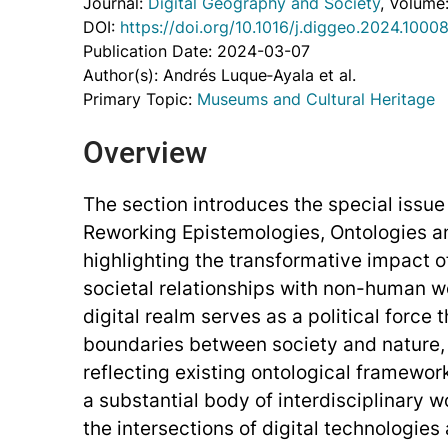
Journal:
Digital Geography and Society
, Volume
DOI:
https://doi.org/10.1016/j.diggeo.2024.1000
Publication Date: 2024-03-07
Author(s): Andrés Luque‐Ayala et al.
Primary Topic:
Museums and Cultural Heritage
Overview
The section introduces the special issue 
Reworking Epistemologies, Ontologies and
highlighting the transformative impact of
societal relationships with non-human wo
digital realm serves as a political force t
boundaries between society and nature, 
reflecting existing ontological framewor
a substantial body of interdisciplinary 
the intersections of digital technologies