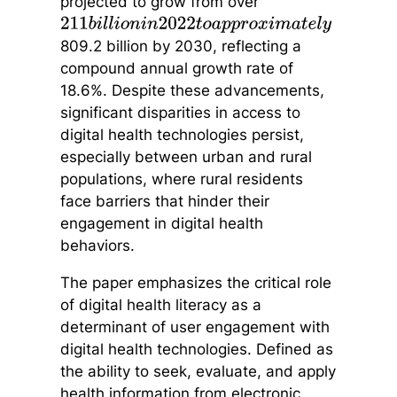
projected to grow from over
211
b
i
l
l
i
o
n
i
n
2022
t
o
a
p
p
r
o
x
i
m
a
t
e
l
y
809.2 billion by 2030, reflecting a
compound annual growth rate of
18.6%. Despite these advancements,
significant disparities in access to
digital health technologies persist,
especially between urban and rural
populations, where rural residents
face barriers that hinder their
engagement in digital health
behaviors.
The paper emphasizes the critical role
of digital health literacy as a
determinant of user engagement with
digital health technologies. Defined as
the ability to seek, evaluate, and apply
health information from electronic