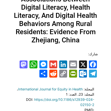
Digital Literacy, Health
Literacy, And Digital Health
Behaviors Among Rural
Residents: Evidence From
Zhejiang, China
شارك:
todon
hatsApp
Messenger
LinkedIn
Gmail
Email
Facebook
X
Share
PrintFriendly
Reddit
Outlook.com
Copy
Telegram
Link
المجلة:
International Journal for Equity in Health
،
المجلد: 23
، العدد: 1
DOI:
https://doi.org/10.1186/s12939-024-
02150-2
PMID: