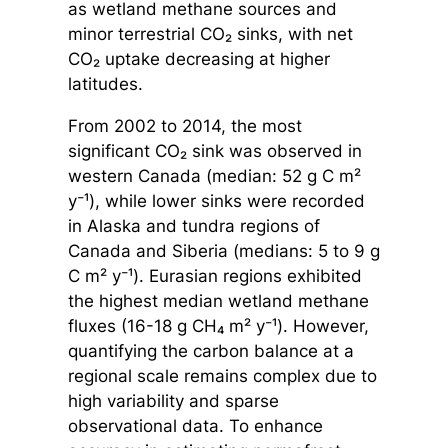
as wetland methane sources and
minor terrestrial CO₂ sinks, with net
CO₂ uptake decreasing at higher
latitudes.
From 2002 to 2014, the most
significant CO₂ sink was observed in
western Canada (median: 52 g C m²
y⁻¹), while lower sinks were recorded
in Alaska and tundra regions of
Canada and Siberia (medians: 5 to 9 g
C m² y⁻¹). Eurasian regions exhibited
the highest median wetland methane
fluxes (16-18 g CH₄ m² y⁻¹). However,
quantifying the carbon balance at a
regional scale remains complex due to
high variability and sparse
observational data. To enhance