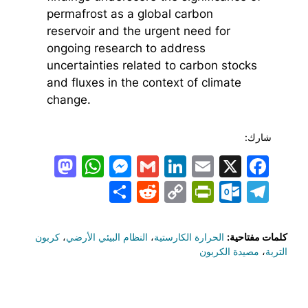
permafrost as a global carbon
reservoir and the urgent need for
ongoing research to address
uncertainties related to carbon stocks
and fluxes in the context of climate
change.
شارك:
todon
hatsApp
Messenger
LinkedIn
Gmail
Email
Facebook
X
Share
PrintFriendly
Reddit
Outlook.com
Copy
Telegram
Link
كلمات مفتاحية:
الحرارة الكارستية
،
النظام البيئي الأرضي
،
كربون
التربة
،
مصيدة الكربون