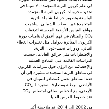
في علم كربون التربة المتجمدة، لا سيما في
تحديد مخزونات كربون التربة المتجمدة
الواسعة وتطوير خرائط شاملة للتربة
المتجمدة عبر القطب الشمالي. ساهمت
مواقع القياس الأرضية المحسنة لتدفقات
CO₂ والميثان في فهم أعمق لديناميات دورة
الكربون، المتأثرة بعوامل مثل تغييرات الغطاء
النباتي، ودورات تجمد-ذوبان التربة،
والاضطرابات مثل حرائق الغابات. حسنت
الدراسات القائمة على النماذج العملية
والإحصائية من الرؤى حول ميزانيات الكربون
في مناطق التربة المتجمدة، مشيرة إلى أن
هذه المناطق تعمل كمصادر للميثان في
الأراضي الرطبة ومصارف صغيرة لـ CO₂
الأرضي، مع انخفاض صافي امتصاص CO₂
عند خطوط العرض العليا.
من 2002 إلى 2014، تم ملاحظة أكبر