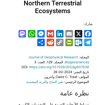
Northern Terrestrial
Ecosystems
شارك:
todon
hatsApp
Messenger
LinkedIn
Gmail
Email
Facebook
X
Share
PrintFriendly
Reddit
Outlook.com
Copy
Telegram
Link
المجلة:
Journal of Geophysical Research
Biogeosciences
، المجلد: 129
، العدد: 3
DOI:
https://doi.org/10.1029/2023jg007638
تاريخ النشر: 2024-02-26
المؤلف: Claire C. Treat وآخرون
الموضوع الرئيسي:
تغير المناخ والتربة المتجمدة
نظرة عامة
تسلط الأبحاث الضوء على التقدمات الكبيرة