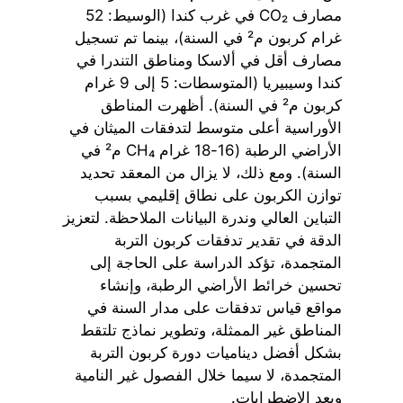
مصارف CO₂ في غرب كندا (الوسيط: 52
غرام كربون م² في السنة)، بينما تم تسجيل
مصارف أقل في ألاسكا ومناطق التندرا في
كندا وسيبيريا (المتوسطات: 5 إلى 9 غرام
كربون م² في السنة). أظهرت المناطق
الأوراسية أعلى متوسط لتدفقات الميثان في
الأراضي الرطبة (16-18 غرام CH₄ م² في
السنة). ومع ذلك، لا يزال من المعقد تحديد
توازن الكربون على نطاق إقليمي بسبب
التباين العالي وندرة البيانات الملاحظة. لتعزيز
الدقة في تقدير تدفقات كربون التربة
المتجمدة، تؤكد الدراسة على الحاجة إلى
تحسين خرائط الأراضي الرطبة، وإنشاء
مواقع قياس تدفقات على مدار السنة في
المناطق غير الممثلة، وتطوير نماذج تلتقط
بشكل أفضل ديناميات دورة كربون التربة
المتجمدة، لا سيما خلال الفصول غير النامية
وبعد الاضطرابات.