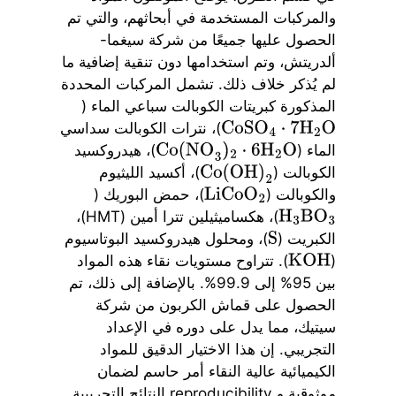
والمركبات المستخدمة في أبحاثهم، والتي تم
الحصول عليها جميعًا من شركة سيغما-
ألدريتش، وتم استخدامها دون تنقية إضافية ما
لم يُذكر خلاف ذلك. تشمل المركبات المحددة
المذكورة كبريتات الكوبالت سباعي الماء (
)، نترات الكوبالت سداسي
CoSO
4
⋅
7
H
2
O
الماء (
)، هيدروكسيد
Co(NO
3
)
2
⋅
6
H
2
O
الكوبالت (
)، أكسيد الليثيوم
Co(OH)
2
والكوبالت (
)، حمض البوريك (
LiCoO
2
)، هكساميثيلين تترا أمين (HMT)،
H
3
BO
3
الكبريت (
)، ومحلول هيدروكسيد البوتاسيوم
S
(
). تتراوح مستويات نقاء هذه المواد
KOH
بين 95% إلى 99.9%. بالإضافة إلى ذلك، تم
الحصول على قماش الكربون من شركة
سيتيك، مما يدل على دوره في الإعداد
التجريبي. إن هذا الاختيار الدقيق للمواد
الكيميائية عالية النقاء أمر حاسم لضمان
موثوقية و reproducibility النتائج التجريبية.