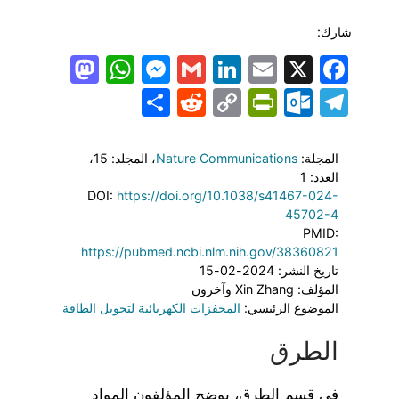
شارك:
todon
hatsApp
Messenger
LinkedIn
Gmail
Email
Facebook
X
Share
PrintFriendly
Reddit
Outlook.com
Copy
Telegram
Link
المجلة:
Nature Communications
، المجلد: 15
،
العدد: 1
DOI:
https://doi.org/10.1038/s41467-024-
45702-4
PMID:
https://pubmed.ncbi.nlm.nih.gov/38360821
تاريخ النشر: 2024-02-15
المؤلف: Xin Zhang وآخرون
الموضوع الرئيسي:
المحفزات الكهربائية لتحويل الطاقة
الطرق
في قسم الطرق، يوضح المؤلفون المواد