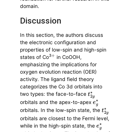
domain.
Discussion
In this section, the authors discuss
the electronic configuration and
properties of low-spin and high-spin
states of Co
in CoOOH,
3
+
emphasizing the implications for
oxygen evolution reaction (OER)
activity. The ligand field theory
categorizes the Co 3d orbitals into
two types: the face-to-face
t
2
g
∗
orbitals and the apex-to-apex
e
g
∗
orbitals. In the low-spin state, the
t
2
g
∗
orbitals are closest to the Fermi level,
while in the high-spin state, the
e
g
∗