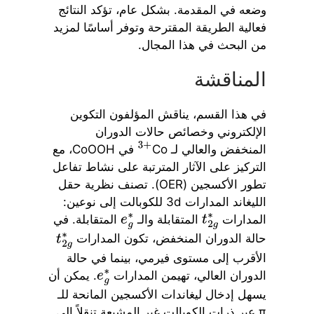
وضعه في المقدمة. بشكل عام، تؤكد النتائج
فعالية الطريقة المقترحة وتوفر أساسًا لمزيد
من البحث في هذا المجال.
المناقشة
في هذا القسم، يناقش المؤلفون التكوين
الإلكتروني وخصائص حالات الدوران
المنخفض والعالي لـ Co
في CoOOH، مع
3
+
التركيز على الآثار المترتبة على نشاط تفاعل
تطور الأكسجين (OER). تصنف نظرية حقل
الليغاند المدارات 3d للكوبالت إلى نوعين:
المدارات
المتقابلة والـ
المتقابلة. في
e
g
∗
t
2
g
∗
حالة الدوران المنخفض، تكون المدارات
t
2
g
∗
الأقرب إلى مستوى فيرمي، بينما في حالة
الدوران العالي، تهيمن المدارات
. يمكن أن
e
g
∗
يسهل إدخال ليغاندات الأكسجين المانحة للـ
π عبر ذرات الكوبالت غير المشبعة تنقلاً إلى