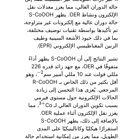
حالة الدوران العالي، مما يعزز معدلات نقل
الإلكترون ونشاط OER. يظهر S-CoOOH
حالة دوران عالية مع إلكترونات غير متزاوجة،
تم تأكيدها بواسطة تقنيات توصيف مختلفة،
بما في ذلك حيود الأشعة السينية وطيف
الرنين المغناطيسي الإلكتروني (EPR).
تشير النتائج إلى أن S-CoOOH يظهر أداءً
متفوقًا في OER، مع جهد زائد قدره 226
مللي فولت عند 10 مللي أمبير سم
، وهو
−
2
أقل بكثير من ذلك الخاص بـ R-CoOOH
المرجعي. يُعزى هذا التحسن إلى زيادة
الحالات الإلكترونية حول مستوى فيرمي
بسبب تكوين الدوران العالي لـ Co
، مما
3
+
يعزز نقل الإلكترون أثناء عملية OER.
بالإضافة إلى ذلك، يظهر S-CoOOH
استقرارًا هيكليًا وكاتاليتيكيًا على المدى
الطويل، مما يعزز من إمكانية استخدام حالة