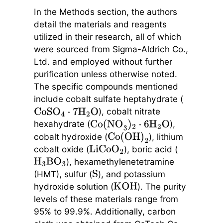
In the Methods section, the authors
detail the materials and reagents
utilized in their research, all of which
were sourced from Sigma-Aldrich Co.,
Ltd. and employed without further
purification unless otherwise noted.
The specific compounds mentioned
include cobalt sulfate heptahydrate (
), cobalt nitrate
CoSO
4
⋅
7
H
2
O
hexahydrate (
),
Co(NO
3
)
2
⋅
6
H
2
O
cobalt hydroxide (
), lithium
Co(OH)
2
cobalt oxide (
), boric acid (
LiCoO
2
), hexamethylenetetramine
H
3
BO
3
(HMT), sulfur (
), and potassium
S
hydroxide solution (
). The purity
KOH
levels of these materials range from
95% to 99.9%. Additionally, carbon