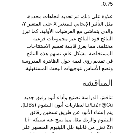
0.75.
علاوة على ذلك، تم تحديد اتجاهات محددة،
مثل التأثير الإيجابي للمتغير X على المتغير Y،
والذي يتماشى مع الفرضيات الأولية. كما تبرز
النتائج قوة النتائج عبر مجموعات فرعية
مختلفة، مما يعزز قابلية تعميم الاستنتاجات
المستخلصة. بشكل عام، تسهم هذه النتائج
في تقديم رؤى قيمة حول الظاهرة المدروسة
وتضع الأساس لتوجيهات البحث المستقبلية.
المناقشة
تناقش الدراسة تصنيع وأداء أنود رقيق جديد
Li/LiZn@Cu لبطاريات أيون الليثيوم (LIBs).
يتم إنشاء الأنود عن طريق تسخين رقائق
الليثيوم والزنك معًا، مما ينتج عنه سبيكة Li-
Zn تعزز من قابلية بلل الليثيوم المنصهر على