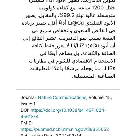
خلال 1200 ساعة، مع كفاءة كولومبية
متوسطة عالية تبلغ 99.2%. بالمقابل، يظهر
الأنود التقليدي Li@Cu أداءً أقل، يتميز بزيادة
في الفائض السعوي وانخفاض سريع في
السعة بسبب نمو الدندريت. تشير النتائج إلى
أن أنود Li/LiZn@Cu لا يعزز فقط كثافة
الطاقة والكفاءة، بل يساهم أيضًا في
الاستخدام الاقتصادي لليثيوم في بطاريات
LIBs، مما يجعله مرشحًا واعدًا للتطبيقات
الصناعية المستقبلية.
Journal:
Nature Communications
, Volume: 15
,
Issue: 1
DOI:
https://doi.org/10.1038/s41467-024-
45613-4
PMID:
https://pubmed.ncbi.nlm.nih.gov/38355652
Publication Date: 2024-02-14