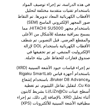
في هذه الدراسة، تم إجراء توصيف المواد
باستخدام تقنيات متقدمة مختلفة لتحليل
الأقطاب الكهربائية المعاد تدويرها. تم التقاط
صور المجهر الإلكتروني الماسح (SEM)
باستخدام مجهر HITACHI SU5000، مما
يسمح بمراقبة مفصلة للأشكال من الأعلى
والمقطع العرضي. قبل التصوير، تم شطف
الأقطاب الكهربائية باستخدام DOL لإزالة
الإلكتروليت المتبقي، ثم تم تجفيفها في
صندوق قفازات للحفاظ على بيئة خاملة.
تم إجراء قياسات حيود الأشعة السينية (XRD)
باستخدام أجهزة قياس Rigaku SmartLab
وBruker D8 Advance، باستخدام إشعاع
Cu Kα. لتقليل تفاعل الليثيوم، تم تغطية
أسطح عينات Li/LiZn@Cu بشريط كابتون
أثناء تحليل XRD. بالإضافة إلى ذلك، تم إجراء
مطيافية الأشعة السينية للألكترونات (XPS)