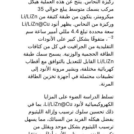
ركيزة النحاس. ينتج عن هذه العملية هيكل
مركب بسمك متوسط يبلغ حوالي 35
ميكرومتر، يتكون من طبقة كثيفة من Li/LiZn
وركيزة من النحاس. يظهر أنود Li/LiZn@Cu
سعة محددة تبلغ 4.4 مللي أمبير ساعة سم
، متفوقًا بشكل كبير على الأنودات
−
2
التقليدية من الجرافيت في كل من كثافات
الطاقة الحجمية والوزنية. يسمح سمك طبقة
Li/LiZn القابل للتعديل بالتوافق مع أقطاب
كهربائية مختلفة، ويشير مرونة الأنود إلى
تطبيقات محتملة في أجهزة تخزين الطاقة
المرنة.
تسلط الدراسة الضوء على المزايا
الكهروكيميائية لأنود Li/LiZn@Cu، بما في
ذلك تحسين سلوك ترسيب وإزالة الليثيوم
بفضل هيكله الفريد من السبائك، مما يسهل
ترسيب الليثيوم بشكل موحد ويقلل من
تكوين الدندريت. يظهر الأنود أداءً مستقرًا