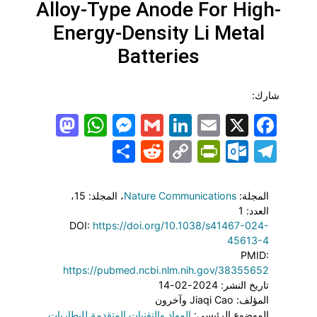
Alloy-Type Anode For High-
Energy-Density Li Metal
Batteries
شارك:
todon
hatsApp
Messenger
LinkedIn
Gmail
Email
Facebook
X
Share
PrintFriendly
Reddit
Outlook.com
Copy
Telegram
Link
المجلة:
Nature Communications
، المجلد: 15
،
العدد: 1
DOI:
https://doi.org/10.1038/s41467-024-
45613-4
PMID:
https://pubmed.ncbi.nlm.nih.gov/38355652
تاريخ النشر: 2024-02-14
المؤلف: Jiaqi Cao وآخرون
الموضوع الرئيسي:
المواد والتقنيات المتقدمة للبطاريات