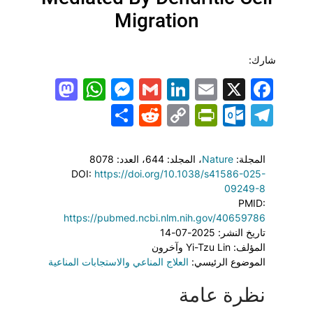
Migration
شارك:
todon
hatsApp
Messenger
LinkedIn
Gmail
Email
Facebook
X
Share
PrintFriendly
Reddit
Outlook.com
Copy
Telegram
Link
المجلة:
Nature
، المجلد: 644
، العدد: 8078
DOI:
https://doi.org/10.1038/s41586-025-
09249-8
PMID:
https://pubmed.ncbi.nlm.nih.gov/40659786
تاريخ النشر: 2025-07-14
المؤلف: Yi-Tzu Lin وآخرون
الموضوع الرئيسي:
العلاج المناعي والاستجابات المناعية
نظرة عامة