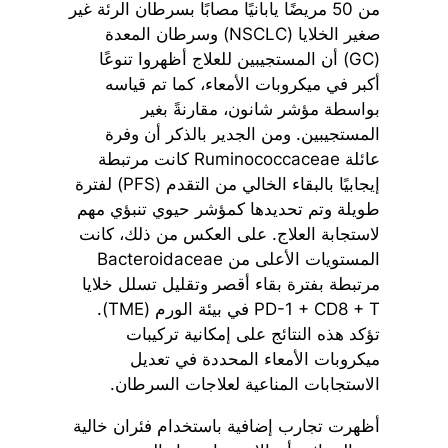
من 50 مريضًا يابانيًا مصابًا بسرطان الرئة غير
صغير الخلايا (NSCLC) وسرطان المعدة
(GC) أن المستجيبين للعلاج أظهروا تنوعًا
أكبر في ميكروبات الأمعاء، كما تم قياسه
بواسطة مؤشر شانون، مقارنةً بغير
المستجيبين. ومن الجدير بالذكر أن وفرة
عائلة Ruminococcaceae كانت مرتبطة
إيجابيًا بالبقاء الخالي من التقدم (PFS) لفترة
طويلة وتم تحديدها كمؤشر حيوي تنبؤي مهم
لاستجابة العلاج. على العكس من ذلك، كانت
المستويات الأعلى من Bacteroidaceae
مرتبطة بفترة بقاء أقصر وتقليل تسلل خلايا
PD-1 + CD8 + T في بيئة الورم (TME).
تؤكد هذه النتائج على إمكانية تركيبات
ميكروبات الأمعاء المحددة في تعديل
الاستجابات المناعية لعلاجات السرطان.
أظهرت تجارب إضافية باستخدام فئران خالية