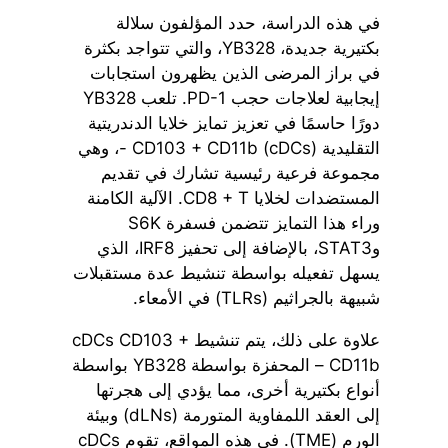
في هذه الدراسة، حدد المؤلفون سلالة
بكتيرية جديدة، YB328، والتي تتواجد بكثرة
في براز المرضى الذين يظهرون استجابات
إيجابية لعلاجات حجب PD-1. تلعب YB328
دورًا حاسمًا في تعزيز تمايز خلايا الدندريتية
التقليدية (cDCs) CD103 + CD11b -، وهي
مجموعة فرعية رئيسية تشارك في تقديم
المستضدات لخلايا CD8 + T. الآلية الكامنة
وراء هذا التمايز تتضمن فسفرة S6K
وSTAT3، بالإضافة إلى تحفيز IRF8، الذي
يسهل تفعيله بواسطة تنشيط عدة مستقبلات
شبيهة بالجراثيم (TLRs) في الأمعاء.
علاوة على ذلك، يتم تنشيط cDCs CD103 +
CD11b – المحفزة بواسطة YB328 بواسطة
أنواع بكتيرية أخرى، مما يؤدي إلى هجرتها
إلى العقد اللمفاوية المتورمة (dLNs) وبيئة
الورم (TME). في هذه المواقع، تقوم cDCs