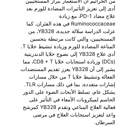
من الجراثيم أن الاستعمار ببراز المستجيبين
أدى إلى تعزيز التأثيرات المضادة للورم بعد
علاج مضاد PD-1، مع زيادة
Ruminococcaceae في هذه الفئران. كما
عزلت الدراسة سلالة جديدة، YB328، من
المستجيبين، والتي كانت مرتبطة بتحسين
المناعة المضادة للورم وزيادة تنشيط خلايا T.
أدى علاج YB328 إلى نضوج خلايا الدندريتية
(DCs) وزيادة استجابات خلايا CD8 + T، مما
يشير إلى أن YB328 يعزز تقديم المستضدات
الفعالة وتنشيط خلايا T من خلال مسارات
إشارات متعددة، بما في ذلك مسارات TLR.
بشكل عام، تسلط الأبحاث الضوء على الدور
الحاسم لميكروبات الأمعاء في التأثير على
فعالية العلاج المناعي وتقدم YB328 كمرشح
واعد لتعزيز استجابات العلاج في مرضى
السرطان.