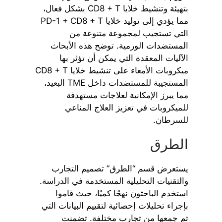
بتهيئة وتنشيط خلايا CD8 + T بشكل فعال،
مما يؤدي إلى توليد خلايا PD-1 + CD8 + T
التي تستجيب لمجموعة متنوعة من
المستضدات الورمية. توضح هذه الأبحاث
الآليات المعقدة التي يمكن أن تؤثر بها
ميكروبات الأمعاء على تنشيط خلايا CD8 + T
المستجيبة للمستضدات داخل TME البعيد،
مما يبرز الإمكانية لعلاجات مستهدفة
للميكروبات في تعزيز العلاج المناعي
للسرطان.
الطرق
يستعرض قسم “الطرق” تصميم التجارب
والتقنيات التحليلية المستخدمة في الدراسة.
استخدم الباحثون نهجًا كميًا، حيث قاموا
بإجراء تحليلات إحصائية لتقييم البيانات التي
تم جمعها من تجارب مختلفة. تضمنت