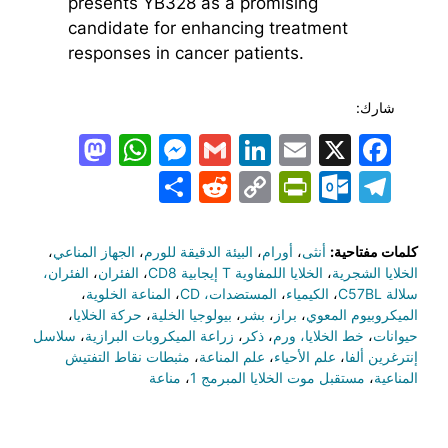
presents YB328 as a promising
candidate for enhancing treatment
responses in cancer patients.
شارك:
todon
hatsApp
Messenger
LinkedIn
Gmail
Email
Facebook
X
Share
PrintFriendly
Reddit
Outlook.com
Copy
Telegram
Link
كلمات مفتاحية:
أنثى
،
أورام
،
البيئة الدقيقة للورم
،
الجهاز المناعي
،
الخلايا الشجرية
،
الخلايا اللمفاوية T إيجابية CD8
،
الفئران
،
الفئران،
سلالة C57BL
،
الكيمياء
،
المستضدات، CD
،
المناعة الخلوية
،
الميكروبيوم المعوي
،
براز
،
بشر
،
بيولوجيا الخلية
،
حركة الخلايا
،
حيوانات
،
خط الخلايا، ورم
،
ذكر
،
زراعة الميكروبات البرازية
،
سلاسل
إنترغرين ألفا
،
علم الأحياء
،
علم المناعة
،
مثبطات نقاط التفتيش
المناعية
،
مستقبل موت الخلايا المبرمج 1
،
مناعة