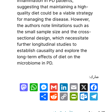
inflammation in PD patients,
suggesting that maintaining a high-
quality diet could be a viable strategy
for managing the disease. However,
the authors note limitations such as
the small sample size and the cross-
sectional design, which necessitate
further longitudinal studies to
establish causality and explore the
long-term effects of diet on the
microbiome in PD.
شارك:
todon
hatsApp
Messenger
LinkedIn
Gmail
Email
Facebook
X
Share
PrintFriendly
Reddit
Outlook.com
Copy
Telegram
Link