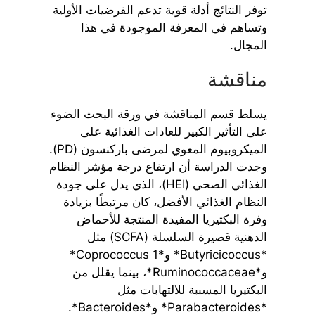
توفر النتائج أدلة قوية تدعم الفرضيات الأولية
وتساهم في المعرفة الموجودة في هذا
المجال.
مناقشة
يسلط قسم المناقشة في ورقة البحث الضوء
على التأثير الكبير للعادات الغذائية على
الميكروبيوم المعوي لمرضى باركنسون (PD).
وجدت الدراسة أن ارتفاع درجة مؤشر النظام
الغذائي الصحي (HEI)، الذي يدل على جودة
النظام الغذائي الأفضل، كان مرتبطًا بزيادة
وفرة البكتيريا المفيدة المنتجة للأحماض
الدهنية قصيرة السلسلة (SCFA) مثل
*Butyricicoccus* و*Coprococcus 1*
و*Ruminococcaceae*، بينما يقلل من
البكتيريا المسببة للالتهابات مثل
*Parabacteroides* و*Bacteroides*.