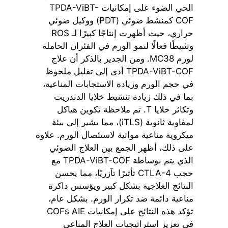
الحي الضوء على إمكانيات TPDA-ViBT-
COF كمنشط ضوئي (PDT) ووكيل ضوئي
حراري، حيث أظهرت إنتاجًا كبيرًا لـ ROS
وتثبيطًا فعالًا لنمو الورم في الفئران الحاملة
لورم MC38. ومن الجدير بالذكر أن علاج
TPDA-ViBT-COF أدى إلى تقليل ملحوظ
في حجم الورم وزيادة الاستجابات المناعية،
بما في ذلك زيادة تنشيط خلايا الدندريت
وتكاثر خلايا T. تم ملاحظة تكوين هياكل
لمفاوية ثانوية (iTLS)، مما يشير إلى بيئة
ميكروية مناعية مواتية لاستئصال الورم. علاوة
على ذلك، أظهر الجمع بين العلاج الضوئي
الذي يتم بوساطة TPDA-ViBT-COF مع
حجب CTLA-4 تأثيرًا تآزريًا، مما يحسن
النتائج العلاجية بشكل كبير ويؤسس ذاكرة
مناعية دائمة ضد تكرار الورم. بشكل عام،
تؤكد هذه النتائج على إمكانيات COFs AIE
في تعزيز استراتيجيات العلاج المناعي