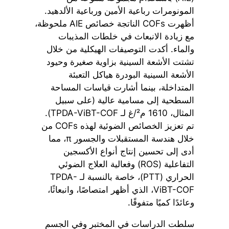
المونومرات رباعية الأمين ورباعية الألدهيد.
أظهرت COFs الناتجة خصائص AIE ملحوظة،
مع زيادة الانبعاث في خلطات المذيبات
والماء. أكدت التوصيفات الهيكلية من خلال
تشتت الأشعة السينية بزاوية صغيرة وحيود
الأشعة السينية البودرة هياكل التعبئة
المتداخلة، بينما أشارت قياسات المساحة
السطحية إلى مسامية عالية (على سبيل
المثال، 1610 م²/غ لـ TPDA-ViBT-COF).
تم تعزيز الخصائص الضوئية لهذه COFs من
خلال هندسة المستقبلات والجسور π، مما
أدى إلى تحسين إنتاج أنواع الأكسجين
التفاعلية (ROS) وفعالية العلاج الضوئي
الحراري (PTT)، خاصة بالنسبة لـ TPDA-
ViBT-COF، الذي أظهر امتصاصًا، وانبعاثًا،
وعائدًا كميًا متفوقًا.
سلطت الدراسات في المختبر وفي الجسم