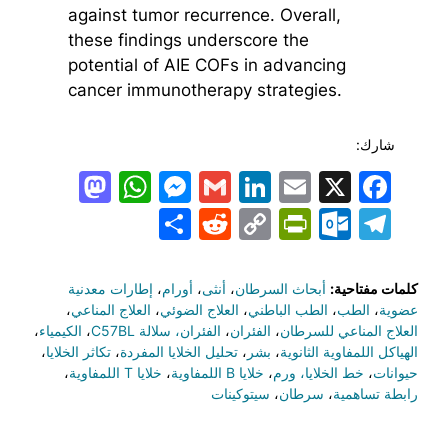
against tumor recurrence. Overall,
these findings underscore the
potential of AIE COFs in advancing
cancer immunotherapy strategies.
شارك:
todon
hatsApp
Messenger
LinkedIn
Gmail
Email
Facebook
X
Share
PrintFriendly
Reddit
Outlook.com
Copy
Telegram
Link
كلمات مفتاحية:
أبحاث السرطان
،
أنثى
،
أورام
،
إطارات معدنية
عضوية
،
الطب
،
الطب الباطني
،
العلاج الضوئي
،
العلاج المناعي
،
العلاج المناعي للسرطان
،
الفئران
،
الفئران، سلالة C57BL
،
الكيمياء
،
الهياكل اللمفاوية الثانوية
،
بشر
،
تحليل الخلايا المفردة
،
تكاثر الخلايا
،
حيوانات
،
خط الخلايا، ورم
،
خلايا B اللمفاوية
،
خلايا T اللمفاوية
،
رابطة تساهمية
،
سرطان
،
سيتوكينات