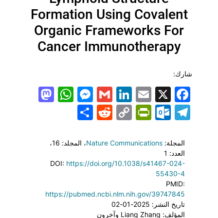
Formation Using Covalent
Organic Frameworks For
Cancer Immunotherapy
شارك:
todon
hatsApp
Messenger
LinkedIn
Gmail
Email
Facebook
X
Share
PrintFriendly
Reddit
Outlook.com
Copy
Telegram
Link
المجلة:
Nature Communications
، المجلد: 16
،
العدد: 1
DOI:
https://doi.org/10.1038/s41467-024-
55430-4
PMID:
https://pubmed.ncbi.nlm.nih.gov/39747845
تاريخ النشر: 2025-01-02
المؤلف: Liang Zhang وآخرون