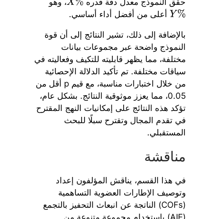
حقق النموذج معدل دقة قدره
، وهو
X
%
أعلى من أفضل أداء أساسي.
Y
%
بالإضافة إلى ذلك، تشير النتائج إلى أن قوة
النموذج واضحة عبر مجموعات بيانات
مختلفة، مما يظهر قابليته للتكيف وفعاليته في
سياقات مختلفة. تم تأكيد الدلالة الإحصائية
من خلال اختبارات مناسبة، مع قيم p أقل من
0.05، مما يعزز موثوقية النتائج. بشكل عام،
تؤكد هذه النتائج على إمكانيات النهج المقترح
في تقدم المجال وتقترح سبلًا للبحث
المستقبلي.
مناقشة
في هذا القسم، يناقش المؤلفون إعداد
وتوصيف الإطارات العضوية التساهمية
(COFs) الناتجة عن انبعاث التحفيز بالتجمع
(AIE) باستخدام مجموعة متنوعة من