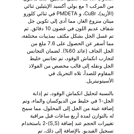
من المركب 1 مع بولي أكسيد الإيثيلين ثنائي
(الأزيد)، CuBr، و PMDETA في ثنائي كلورو
ميثان منزوع الغاز، مما أدى إلى تكوين جل
شفاف عديم اللون في غضون 10 دقائق. ثم
تم غسل الجل بشكل مكثف بمذيبات مختلفة،
مما أسفر عن الحصول على 7.6 ملغ من
الجل الجاف (عائد 60%). لضمان التجانس
لتجارب انكماش الوقود، تم تجانس خليط
الجل ونقله إلى قالب مخصص من الفولاذ
المقاوم للصدأ، تلاه التحريك في
الأسيتونيتريل.
بالنسبة لتحليل انكماش الوقود، تم إذابة
الجل-1 في خليط من الديوكسان والماء، وتم
إضافة عينة من الجل إلى المحلول، مما سمح
له بالتوازن لمدة أربع ساعات قبل مراقبة
تغييرات الحجم عند إضافة (S,S)-2 باستخدام
تسجيل الفيديو. بالإضافة إلى ذلك، تم