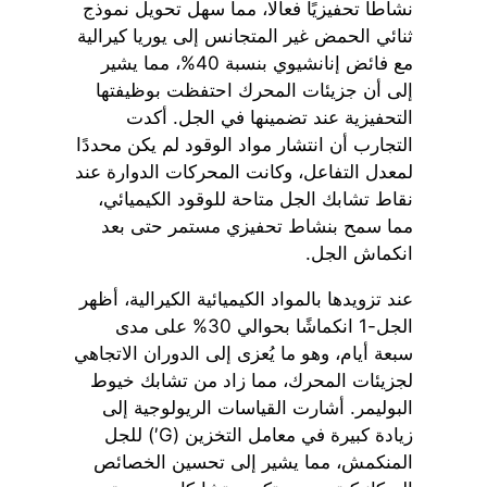
نشاطًا تحفيزيًا فعالًا، مما سهل تحويل نموذج
ثنائي الحمض غير المتجانس إلى يوريا كيرالية
مع فائض إنانشيوي بنسبة 40%، مما يشير
إلى أن جزيئات المحرك احتفظت بوظيفتها
التحفيزية عند تضمينها في الجل. أكدت
التجارب أن انتشار مواد الوقود لم يكن محددًا
لمعدل التفاعل، وكانت المحركات الدوارة عند
نقاط تشابك الجل متاحة للوقود الكيميائي،
مما سمح بنشاط تحفيزي مستمر حتى بعد
انكماش الجل.
عند تزويدها بالمواد الكيميائية الكيرالية، أظهر
الجل-1 انكماشًا بحوالي 30% على مدى
سبعة أيام، وهو ما يُعزى إلى الدوران الاتجاهي
لجزيئات المحرك، مما زاد من تشابك خيوط
البوليمر. أشارت القياسات الريولوجية إلى
زيادة كبيرة في معامل التخزين (G′) للجل
المنكمش، مما يشير إلى تحسين الخصائص