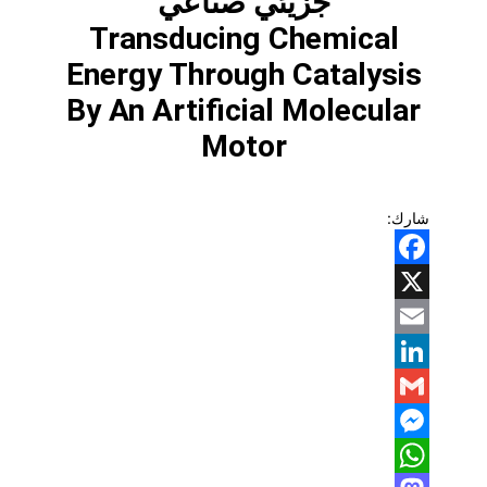
جزيئي صناعي
Transducing Chemical
Energy Through Catalysis
By An Artificial Molecular
Motor
شارك:
Facebook
X
Email
LinkedIn
Gmail
Messenger