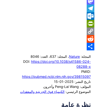
WhatsApp
Mastodon
Telegram
Outlook.com
PrintFriendly
Copy
Reddit
Link
Share
المجلة:
Nature
، المجلد: 637
، العدد: 8046
DOI:
https://doi.org/10.1038/s41586-024-
08288-x
PMID:
https://pubmed.ncbi.nlm.nih.gov/39815097
تاريخ النشر: 2025-01-15
المؤلف: Peng‐Lai Wang وآخرون
الموضوع الرئيسي:
الكيمياء فوق الجزيئية والمعقدات
نظرة عامة