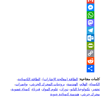
Gmail
Messenger
WhatsApp
Mastodon
Telegram
Outlook.com
PrintFriendly
Copy
Reddit
Link
Share
كلمات مفتاحية:
الطاقة (معالجة الإشارات)
،
الطاقة الكيميائية
،
الكيمياء
،
الهلام
،
الهندسة
،
بروتينات المحرك الجزيئي
،
بوليمرات
،
تحفيز
،
تكنولوجيا النانو
،
دوران
،
علوم المواد
،
فيزياء
،
كيمياء عضوية
،
محرك جزيئي
،
هندسة كيميائية حيوية