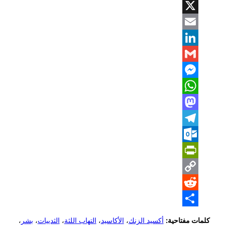
Facebook
X
Email
LinkedIn
Gmail
Messenger
WhatsApp
Mastodon
Telegram
Outlook.com
PrintFriendly
Copy
Reddit
Link
Share
كلمات مفتاحية:
أكسيد الزنك
،
الأكاسيد
،
التهاب اللثة
،
الثدييات
،
بشر
،