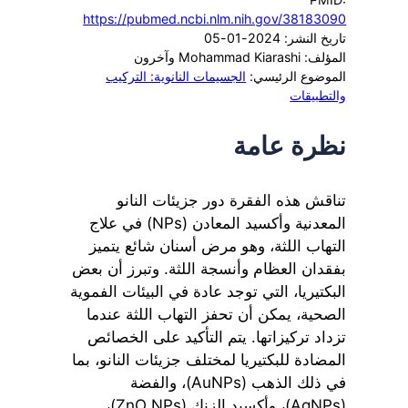
https://pubmed.ncbi.nlm.nih.gov/38183090
تاريخ النشر: 2024-01-05
المؤلف: Mohammad Kiarashi وآخرون
الموضوع الرئيسي:
الجسيمات النانوية: التركيب
والتطبيقات
نظرة عامة
تناقش هذه الفقرة دور جزيئات النانو
المعدنية وأكسيد المعادن (NPs) في علاج
التهاب اللثة، وهو مرض أسنان شائع يتميز
بفقدان العظام وأنسجة اللثة. وتبرز أن بعض
البكتيريا، التي توجد عادة في البيئات الفموية
الصحية، يمكن أن تحفز التهاب اللثة عندما
تزداد تركيزاتها. يتم التأكيد على الخصائص
المضادة للبكتيريا لمختلف جزيئات النانو، بما
في ذلك الذهب (AuNPs)، والفضة
(AgNPs)، وأكسيد الزنك (ZnO NPs)،