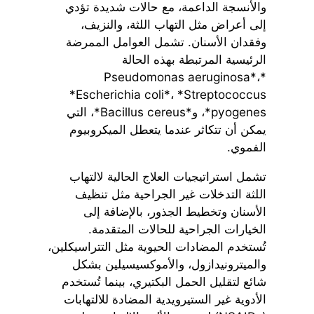
والأنسجة الداعمة، مع حالات شديدة تؤدي
إلى أعراض مثل التهاب اللثة، والنزيف،
وفقدان الأسنان. تشمل العوامل الممرضة
الرئيسية المرتبطة بهذه الحالة
*Pseudomonas aeruginosa*،
*Escherichia coli*، *Streptococcus
pyogenes*، و*Bacillus cereus*، التي
يمكن أن تتكاثر عندما يتعطل الميكروبيوم
الفموي.
تشمل استراتيجيات العلاج الحالية لالتهاب
اللثة التدخلات غير الجراحية مثل تنظيف
الأسنان وتخطيط الجذور، بالإضافة إلى
الخيارات الجراحية للحالات المتقدمة.
تُستخدم المضادات الحيوية مثل التتراسيكلين،
والميترونيدازول، والأموكسيسيلين بشكل
شائع لتقليل الحمل البكتيري، بينما تُستخدم
الأدوية غير الستيرويدية المضادة للالتهابات