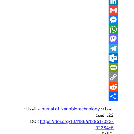
Email
LinkedIn
Gmail
Messenger
WhatsApp
Mastodon
Telegram
Outlook.com
PrintFriendly
Copy
Reddit
Link
Share
المجلة:
Journal of Nanobiotechnology
، المجلد:
22
، العدد: 1
DOI:
https://doi.org/10.1186/s12951-023-
02284-5
PMID: