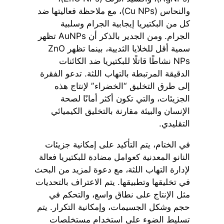
والنحاس (Cu NPs)، مع ملاحظة فعاليتها ضد
كل من البكتيريا إيجابية الجرام وسلبية
الجرام. ومن الجدير بالذكر أن AuNPs تظهر
سمية أقل للخلايا الثديية، بينما تظهر ZnO
NPs نشاطًا قاتلًا للبكتيريا ضد الكائنات
الدقيقة المرتبطة بالتهاب اللثة. تدعو الفقرة
إلى طرق التخليق “الخضراء” لإنتاج هذه
الجزيئات، والتي تكون أكثر أمانًا لصحة
الإنسان والبيئة مقارنة بالتخليق الكيميائي
التقليدي.
في الختام، يتم التأكيد على إمكانية جزيئات
النانو المعدنية كعوامل مضادة للبكتيريا فعالة
لإدارة التهاب اللثة، مع دعوة لمزيد من البحث
في تخليقها وتطبيقها. يتم الاعتراف بالتحديات
مثل الإنتاج على نطاق واسع، والتحكم في
حجم وشكل الجسيمات، وإمكانية التكرار. يتم
تسليط الضوء على استخدام مستخلصات