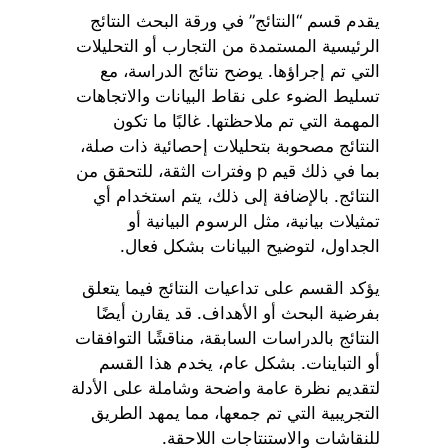
يقدم قسم “النتائج” في ورقة البحث النتائج
الرئيسية المستمدة من التجارب أو التحليلات
التي تم إجراؤها. يوضح نتائج الدراسة، مع
تسليط الضوء على نقاط البيانات والاتجاهات
المهمة التي تم ملاحظتها. غالبًا ما تكون
النتائج مصحوبة بتحليلات إحصائية ذات صلة،
بما في ذلك قيم p وفترات الثقة، للتحقق من
النتائج. بالإضافة إلى ذلك، يتم استخدام أي
تمثيلات بيانية، مثل الرسوم البيانية أو
الجداول، لتوضيح البيانات بشكل فعال.
يؤكد القسم على تداعيات النتائج فيما يتعلق
بفرضية البحث أو الأهداف. قد يقارن أيضًا
النتائج بالدراسات السابقة، مناقشًا التوافقات
أو التباينات. بشكل عام، يخدم هذا القسم
لتقديم نظرة عامة واضحة وشاملة على الأدلة
التجريبية التي تم جمعها، مما يمهد الطريق
للنقاشات والاستنتاجات اللاحقة.