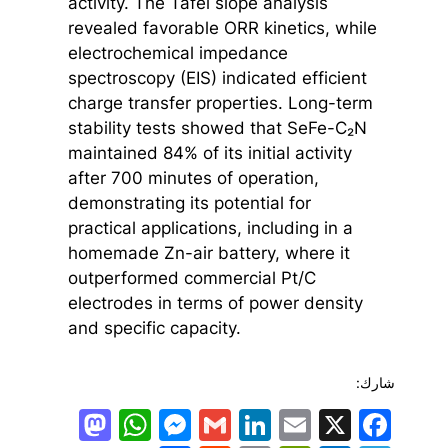
activity. The Tafel slope analysis
revealed favorable ORR kinetics, while
electrochemical impedance
spectroscopy (EIS) indicated efficient
charge transfer properties. Long-term
stability tests showed that SeFe-C₂N
maintained 84% of its initial activity
after 700 minutes of operation,
demonstrating its potential for
practical applications, including in a
homemade Zn-air battery, where it
outperformed commercial Pt/C
electrodes in terms of power density
and specific capacity.
شارك:
todon
hatsApp
Messenger
LinkedIn
Gmail
Email
Facebook
X