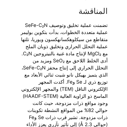
المناقشة
تضمنت عملية تخليق وتوصيف SeFe-C₂N
عملية متعددة الخطوات، بدأت بتكوين بوليمر
متقاطع من سيكلوهكسانهكسون ويوريا، تلتها
عملية التحلل الحراري وتخليق ذوبان الملح
مع MgCl₂ لإنتاج مادة غنية بالنيتروجين C₂N.
أدى الخلط اللاحق مع SeO₂ ومزيد من
التحلل الحراري إلى إنتاج محفز SeFe-C₂N،
الذي يتميز بهيكل نانو شيت ثنائي الأبعاد مع
توزيع ذري لـ Se وFe. أكدت المجهر
الإلكتروني الناقل (TEM) والمجهر الإلكتروني
الماسح ذو الزاوية العالية (HAADF-STEM)
وجود مواقع ذرات مزدوجة، حيث كانت
حوالي 82% من المواقع النشطة تكوينات
ذرات مزدوجة. تشير قرب ذرات Se وFe
(حوالي 2.3 Å) إلى تأثير تآزري يعزز الأداء