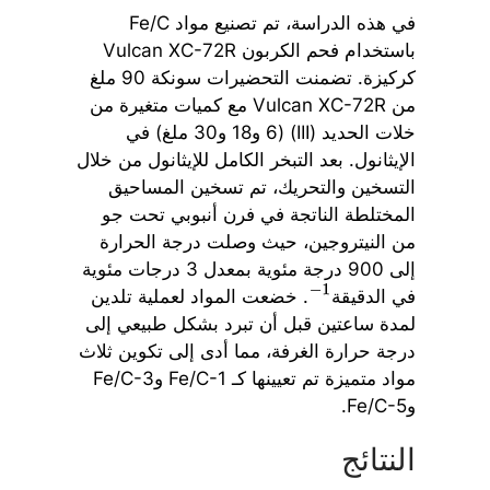
في هذه الدراسة، تم تصنيع مواد Fe/C
باستخدام فحم الكربون Vulcan XC-72R
كركيزة. تضمنت التحضيرات سونكة 90 ملغ
من Vulcan XC-72R مع كميات متغيرة من
خلات الحديد (III) (6 و18 و30 ملغ) في
الإيثانول. بعد التبخر الكامل للإيثانول من خلال
التسخين والتحريك، تم تسخين المساحيق
المختلطة الناتجة في فرن أنبوبي تحت جو
من النيتروجين، حيث وصلت درجة الحرارة
إلى 900 درجة مئوية بمعدل 3 درجات مئوية
في الدقيقة
. خضعت المواد لعملية تلدين
−
1
لمدة ساعتين قبل أن تبرد بشكل طبيعي إلى
درجة حرارة الغرفة، مما أدى إلى تكوين ثلاث
مواد متميزة تم تعيينها كـ Fe/C-1 وFe/C-3
وFe/C-5.
النتائج