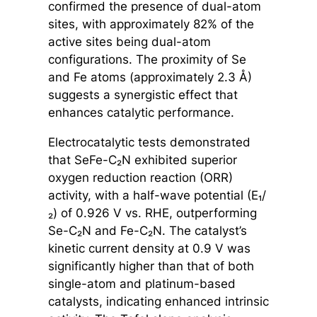
confirmed the presence of dual-atom
sites, with approximately 82% of the
active sites being dual-atom
configurations. The proximity of Se
and Fe atoms (approximately 2.3 Å)
suggests a synergistic effect that
enhances catalytic performance.
Electrocatalytic tests demonstrated
that SeFe-C₂N exhibited superior
oxygen reduction reaction (ORR)
activity, with a half-wave potential (E₁/
₂) of 0.926 V vs. RHE, outperforming
Se-C₂N and Fe-C₂N. The catalyst’s
kinetic current density at 0.9 V was
significantly higher than that of both
single-atom and platinum-based
catalysts, indicating enhanced intrinsic