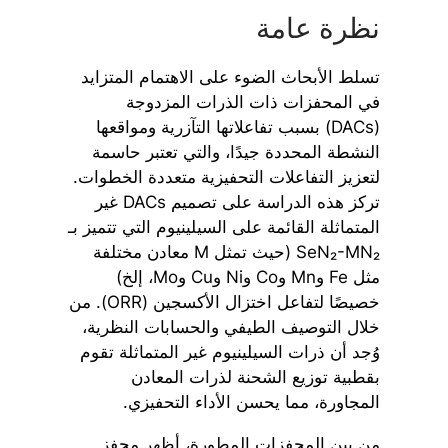
نظرة عامة
تسلط الأبحاث الضوء على الاهتمام المتزايد
في المحفزات ذات الذرات المزدوجة
(DACs) بسبب تفاعلاتها التآزرية ومواقعها
النشطة المحددة جيدًا، والتي تعتبر حاسمة
لتعزيز التفاعلات التحفيزية متعددة الخطوات.
تركز هذه الدراسة على تصميم DACs غير
المتماثلة القائمة على السيلينيوم التي تتميز بـ
SeN₂-MN₂ (حيث تمثل M معادن مختلفة
مثل Fe وMn وCo وNi وCu وMo، إلخ)
خصيصًا لتفاعل اختزال الأكسجين (ORR). من
خلال التوصيف الطيفي والحسابات النظرية،
وُجد أن ذرات السيلينيوم غير المتماثلة تقوم
بقطبية توزيع الشحنة لذرات المعادن
المجاورة، مما يحسن الأداء التحفيزي.
من بين المحفزات المطورة، أظهر محفز