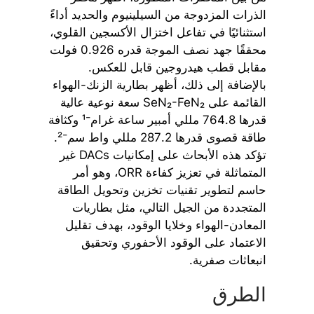
الذرات المزدوجة من السيلينيوم والحديد أداءً
استثنائيًا في تفاعل اختزال الأكسجين القلوي،
محققًا جهد نصف الموجة قدره 0.926 فولت
مقابل قطب هيدروجين قابل للعكس.
بالإضافة إلى ذلك، أظهر بطارية الزنك-الهواء
القائمة على SeN₂-FeN₂ سعة نوعية عالية
قدرها 764.8 مللي أمبير ساعة غرام⁻¹ وكثافة
طاقة قصوى قدرها 287.2 مللي واط سم⁻².
تؤكد هذه الأبحاث على إمكانيات DACs غير
المتماثلة في تعزيز كفاءة ORR، وهو أمر
حاسم لتطوير تقنيات تخزين وتحويل الطاقة
المتجددة من الجيل التالي، مثل بطاريات
المعادن-الهواء وخلايا الوقود، بهدف تقليل
الاعتماد على الوقود الأحفوري وتحقيق
انبعاثات صفرية.
الطرق