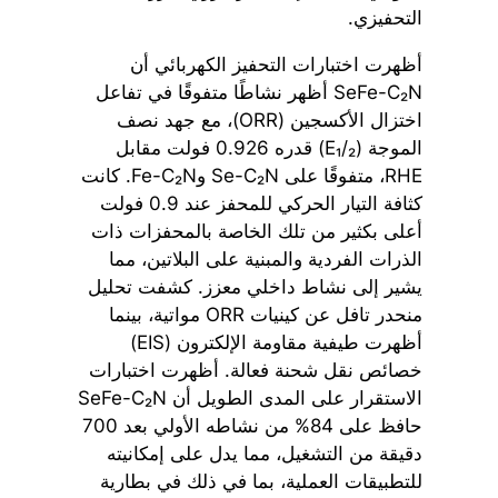
التحفيزي.
أظهرت اختبارات التحفيز الكهربائي أن
SeFe-C₂N أظهر نشاطًا متفوقًا في تفاعل
اختزال الأكسجين (ORR)، مع جهد نصف
الموجة (E₁/₂) قدره 0.926 فولت مقابل
RHE، متفوقًا على Se-C₂N وFe-C₂N. كانت
كثافة التيار الحركي للمحفز عند 0.9 فولت
أعلى بكثير من تلك الخاصة بالمحفزات ذات
الذرات الفردية والمبنية على البلاتين، مما
يشير إلى نشاط داخلي معزز. كشفت تحليل
منحدر تافل عن كينيات ORR مواتية، بينما
أظهرت طيفية مقاومة الإلكترون (EIS)
خصائص نقل شحنة فعالة. أظهرت اختبارات
الاستقرار على المدى الطويل أن SeFe-C₂N
حافظ على 84% من نشاطه الأولي بعد 700
دقيقة من التشغيل، مما يدل على إمكانيته
للتطبيقات العملية، بما في ذلك في بطارية