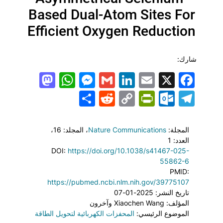
Based Dual-Atom Sites For
Efficient Oxygen Reduction
شارك:
todon
hatsApp
Messenger
LinkedIn
Gmail
Email
Facebook
X
Share
PrintFriendly
Reddit
Outlook.com
Copy
Telegram
Link
المجلة:
Nature Communications
، المجلد: 16
،
العدد: 1
DOI:
https://doi.org/10.1038/s41467-025-
55862-6
PMID:
https://pubmed.ncbi.nlm.nih.gov/39775107
تاريخ النشر: 2025-01-07
المؤلف: Xiaochen Wang وآخرون
الموضوع الرئيسي:
المحفزات الكهربائية لتحويل الطاقة