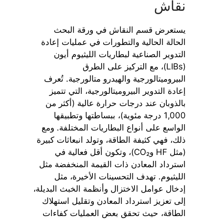
نقاش
يستعرض قسم النقاش في ورقة البحث
الحالة الحالية والتطورات في عمليات إعادة
التدوير الصناعية لبطاريات الليثيوم أيون
(LIBs)، مع التركيز على الطرق
البيروميتالورجية والهيدرو متالورجية. تُعرف
إعادة التدوير البيروميتالورجية، التي تتميز
بالذوبان عند درجات حرارة عالية (أكثر من
1,000 درجة مئوية)، ببساطتها وتطبيقها
الواسع على أنواع البطاريات المختلفة. ومع
ذلك، فهي كثيفة الطاقة، وتولد انبعاثات كبيرة
(مثل HF وCO₂)، وتكون أقل فعالية في
استرداد المعادن ذات القيمة المنخفضة مثل
الليثيوم. تهدف التحسينات الأخيرة، مثل
إدخال عوامل الاختزال وأنظمة الخبث البديلة،
إلى تعزيز استرداد المعادن وتقليل استهلاك
الطاقة، حيث تحقق بعض العمليات كفاءات