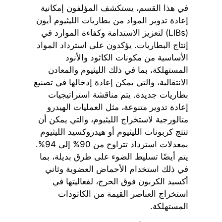
في هذا القسم، يستكشف المؤلفون إمكانية
إعادة تدوير المواد من بطاريات الليثيوم أيون
(LIBs) لتعزيز الاستدامة وكفاءة الموارد في
إنتاج البطاريات. يؤكدون على استرداد المواد
الأساسية من مكونات الكاثود والأنود
المستهلكة، بما في ذلك الليثيوم والمعادن
الانتقالية، والتي يمكن إعادة إدخالها في تصنيع
بطاريات جديدة. يتم مناقشة استراتيجيات
إعادة تدوير متنوعة، مثل العمليات الهيدرو
متالورجية لاستخراج الليثيوم، والتي يمكن أن
تنتج كربونات الليثيوم أو هيدروكسيد الليثيوم
بمعدلات استرداد تتراوح من 90% إلى 94%.
يتم أيضًا تسليط الضوء على طرق بديلة، بما
في ذلك استخدام الأحماض العضوية وثاني
أكسيد الكربون فوق الحرج، لفعاليتها في
استخراج العناصر القيمة من الكاثودات
المستهلكة.