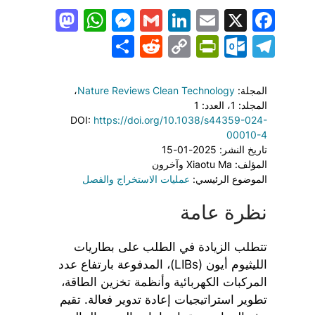
todon
hatsApp
Messenger
LinkedIn
Gmail
Email
Facebook
X
Share
PrintFriendly
Reddit
Outlook.com
Copy
Telegram
Link
المجلة:
Nature Reviews Clean Technology
،
المجلد: 1
، العدد: 1
DOI:
https://doi.org/10.1038/s44359-024-
00010-4
تاريخ النشر: 2025-01-15
المؤلف: Xiaotu Ma وآخرون
الموضوع الرئيسي:
عمليات الاستخراج والفصل
نظرة عامة
تتطلب الزيادة في الطلب على بطاريات
الليثيوم أيون (LIBs)، المدفوعة بارتفاع عدد
المركبات الكهربائية وأنظمة تخزين الطاقة،
تطوير استراتيجيات إعادة تدوير فعالة. تقيم