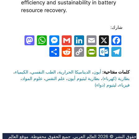
efficiency and sustainability in battery
resource recovery.
شارك:
todon
hatsApp
Messenger
LinkedIn
Gmail
Email
Facebook
X
Share
PrintFriendly
Reddit
Outlook.com
Copy
Telegram
Link
كلمات مفتاحية:
أيون
،
الديناميكا الحرارية
،
الطب النفسي
،
الكيمياء
،
بطارية (كهرباء)
،
بطارية ليثيوم أيون
،
علم النفس
،
علوم المواد
،
فيزياء
،
ليثيوم (دواء)
حقوق النشر © 2026 العالِم العربي. جميع الحقوق محفوظة. موقع العالِم