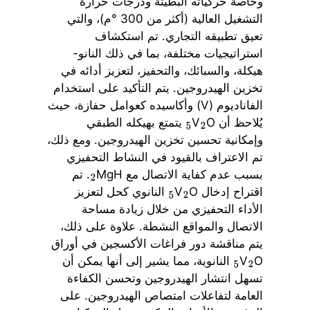
وخاصة حركياته البطيئة ودرجات حرارة
التشغيل العالية (أكثر من 300 °م)، والتي
تعيق تطبيقه التجاري. تم استكشاف
استراتيجيات مختلفة، بما في ذلك النانو-
هيكلة، والسبائك، والتحفيز، لتعزيز أدائه في
تخزين الهيدروجين. يتم التأكيد على استخدام
الفاناديوم (V) وأكاسيده كعوامل حفازة، حيث
يُلاحظ أن V
O
يتمتع بهيكله الطبقي
5
2
وإمكانية تحسين تخزين الهيدروجين. ومع ذلك،
تم الاعتراف بالقيود في النشاط التحفيزي
بسبب عدم كفاية الاتصال مع MgH
. تم
2
اقتراح إدخال V
O
النانوي كحل لتعزيز
5
2
الأداء التحفيزي من خلال زيادة مساحة
الاتصال والمواقع النشطة. علاوة على ذلك،
يتم مناقشة دور فراغات الأكسجين في أوراق
O
V
النانوية، مما يشير إلى أنها يمكن أن
5
2
تسهل انتشار الهيدروجين وتحسن الكفاءة
العامة لتفاعلات امتصاص الهيدروجين. على