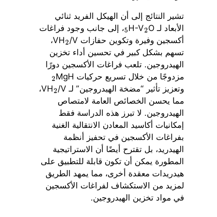
تشير النتائج إلى أن الهيكل الفريد ثنائي
الأبعاد لـ H-V
O
، إلى جانب وجود فراغات
5
2
أكسجين وفيرة وتكوين حفازات VH
/V،
2
تسهم بشكل كبير في تحسين أداء تخزين
الهيدروجين. تلعب فراغات الأكسجين دورًا
مزدوجًا من خلال تسريع حركيات MgH
2
وتعزيز تأثير “مضخة الهيدروجين” لـ VH
/V،
2
مما يحسن الخصائص العامة لامتصاص
الهيدروجين. لا تبرز هذه الدراسة فقط
إمكانيات أكاسيد المعادن الانتقالية الغنية
بفراغات الأكسجين في تحفيز أنظمة
الهيدريد، بل تقترح أيضًا أن الاستراتيجية
المطورة يمكن أن تكون قابلة للتطبيق على
هيدريدات معقدة أخرى، مما يمهد الطريق
لمزيد من الاستكشاف لفراغات الأكسجين
في مواد تخزين الهيدروجين.