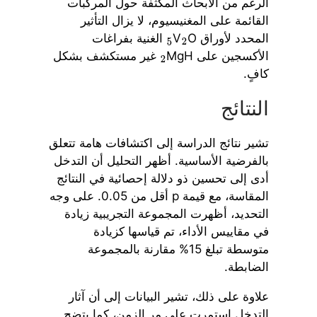
الرغم من الأبحاث المكثفة حول المركبات
القائمة على المغنيسيوم، لا يزال التأثير
المحدد لأوراق V
O
الغنية بفراغات
5
2
الأكسجين على MgH
غير مستكشف بشكل
2
كافٍ.
النتائج
تشير نتائج الدراسة إلى اكتشافات هامة تتعلق
بالفرضية الأساسية. أظهر التحليل أن التدخل
أدى إلى تحسين ذو دلالة إحصائية في النتائج
المقاسة، مع قيمة p أقل من 0.05. على وجه
التحديد، أظهرت المجموعة التجريبية زيادة
في مقاييس الأداء، تم قياسها كزيادة
متوسطة تبلغ 15% مقارنة بالمجموعة
الضابطة.
علاوة على ذلك، تشير البيانات إلى أن آثار
التدخل استمرت على مر الزمن، كما يتضح