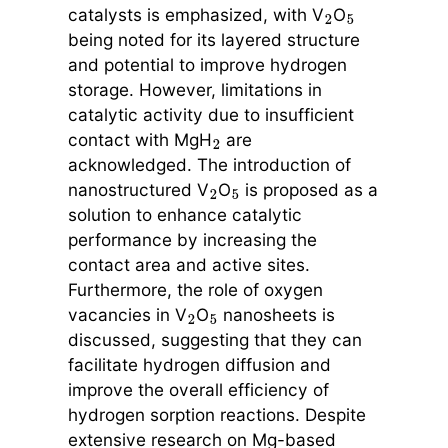
catalysts is emphasized, with V
O
2
5
being noted for its layered structure
and potential to improve hydrogen
storage. However, limitations in
catalytic activity due to insufficient
contact with MgH
are
2
acknowledged. The introduction of
nanostructured V
O
is proposed as a
2
5
solution to enhance catalytic
performance by increasing the
contact area and active sites.
Furthermore, the role of oxygen
vacancies in V
O
nanosheets is
2
5
discussed, suggesting that they can
facilitate hydrogen diffusion and
improve the overall efficiency of
hydrogen sorption reactions. Despite
extensive research on Mg-based