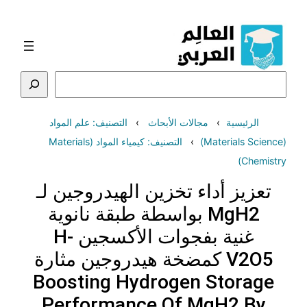
تخطى
إلى
المحتوى
البحث
الرئيسية
مجالات الأبحاث
التصنيف: علم المواد
(Materials Science)
التصنيف: كيمياء المواد (Materials
Chemistry)
تعزيز أداء تخزين الهيدروجين لـ
MgH2 بواسطة طبقة نانوية
غنية بفجوات الأكسجين H-
V2O5 كمضخة هيدروجين مثارة
Boosting Hydrogen Storage
Performance Of MgH2 By