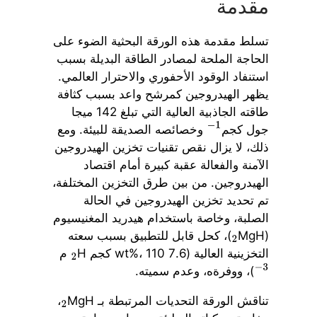
مقدمة
تسلط مقدمة هذه الورقة البحثية الضوء على
الحاجة الملحة لمصادر الطاقة البديلة بسبب
استنفاد الوقود الأحفوري والاحترار العالمي.
يظهر الهيدروجين كمرشح واعد بسبب كثافة
طاقته الجاذبية العالية التي تبلغ 142 ميجا
جول كجم
وخصائصه الصديقة للبيئة. ومع
−
1
ذلك، لا يزال نقص تقنيات تخزين الهيدروجين
الآمنة والفعالة عقبة كبيرة أمام اقتصاد
الهيدروجين. من بين طرق التخزين المختلفة،
تم تحديد تخزين الهيدروجين في الحالة
الصلبة، وخاصة باستخدام هيدريد المغنيسيوم
(MgH
)، كحل قابل للتطبيق بسبب سعته
2
التخزينية العالية (7.6 wt%، 110 كجم H
م
2
)، ووفرةه، وعدم سميته.
−
3
تناقش الورقة التحديات المرتبطة بـ MgH
،
2