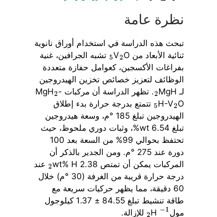
نظرة عامة
تبحث هذه الدراسة في استخدام أوراق نانوية
ثنائية الأبعاد من V
O
تشبه الجرافين، غنية
5
2
بفراغات الأكسجين، كعوامل حفازة متعددة
الوظائف لتعزيز خصائص تخزين الهيدروجين
لـ MgH
. تظهر الدراسة أن مركبات MgH
-
2
2
O
H-V
تتمتع بدرجة حرارة بدء إطلاق
5
2
الهيدروجين تبلغ 185 °م، وسعة هيدروجين
تبلغ 6.54 wt%، وثبات دوري ملحوظ، حيث
تحتفظ بحوالي 99% من السعة بعد 100
دورة عند 275 °م. ومن الجدير بالذكر أن
المركبات يمكن أن تمتص 2.38 wt% H
عند
2
درجة حرارة قريبة من الغرفة (30 °م) خلال
60 دقيقة، مما يظهر حركيات سريعة مع
طاقة تنشيط تبلغ 84.55 ± 1.37 كيلوجول
مول
H
للإزالة.
2
−
1