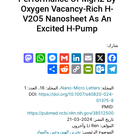
Oxygen Vacancy-Rich H-
V2O5 Nanosheet As An
Excited H-Pump
شارك:
todon
hatsApp
Messenger
LinkedIn
Gmail
Email
Facebook
X
Share
PrintFriendly
Reddit
Outlook.com
Copy
Telegram
Link
المجلة:
Nano-Micro Letters
، المجلد: 16
، العدد: 1
DOI:
https://doi.org/10.1007/s40820-024-
01375-8
PMID:
https://pubmed.ncbi.nlm.nih.gov/38512500
تاريخ النشر: 2024-03-21
المؤلف: Li Ren وآخرون
الموضوع الرئيسي:
تخزين الهيدروجين والمواد