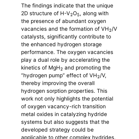
The findings indicate that the unique
2D structure of H-V
O
, along with
2
5
the presence of abundant oxygen
vacancies and the formation of VH
/V
2
catalysts, significantly contribute to
the enhanced hydrogen storage
performance. The oxygen vacancies
play a dual role by accelerating the
kinetics of MgH
and promoting the
2
“hydrogen pump” effect of VH
/V,
2
thereby improving the overall
hydrogen sorption properties. This
work not only highlights the potential
of oxygen vacancy-rich transition
metal oxides in catalyzing hydride
systems but also suggests that the
developed strategy could be
applicable to other complex hydrides,