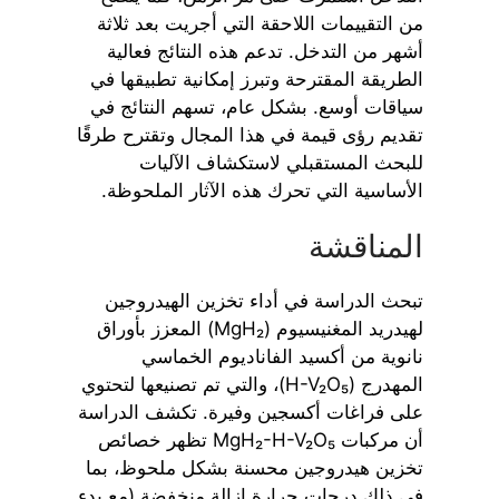
من التقييمات اللاحقة التي أجريت بعد ثلاثة
أشهر من التدخل. تدعم هذه النتائج فعالية
الطريقة المقترحة وتبرز إمكانية تطبيقها في
سياقات أوسع. بشكل عام، تسهم النتائج في
تقديم رؤى قيمة في هذا المجال وتقترح طرقًا
للبحث المستقبلي لاستكشاف الآليات
الأساسية التي تحرك هذه الآثار الملحوظة.
المناقشة
تبحث الدراسة في أداء تخزين الهيدروجين
لهيدريد المغنيسيوم (MgH₂) المعزز بأوراق
نانوية من أكسيد الفاناديوم الخماسي
المهدرج (H-V₂O₅)، والتي تم تصنيعها لتحتوي
على فراغات أكسجين وفيرة. تكشف الدراسة
أن مركبات MgH₂-H-V₂O₅ تظهر خصائص
تخزين هيدروجين محسنة بشكل ملحوظ، بما
في ذلك درجات حرارة إزالة منخفضة (مع بدء