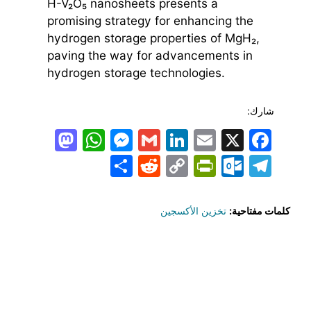
H-V₂O₅ nanosheets presents a
promising strategy for enhancing the
hydrogen storage properties of MgH₂,
paving the way for advancements in
hydrogen storage technologies.
شارك:
todon
hatsApp
Messenger
LinkedIn
Gmail
Email
Facebook
X
Share
PrintFriendly
Reddit
Outlook.com
Copy
Telegram
Link
كلمات مفتاحية:
تخزين الأكسجين