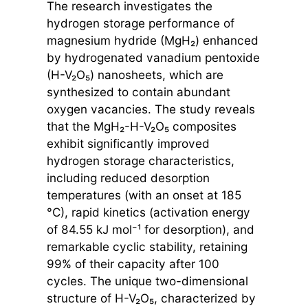
The research investigates the
hydrogen storage performance of
magnesium hydride (MgH₂) enhanced
by hydrogenated vanadium pentoxide
(H-V₂O₅) nanosheets, which are
synthesized to contain abundant
oxygen vacancies. The study reveals
that the MgH₂-H-V₂O₅ composites
exhibit significantly improved
hydrogen storage characteristics,
including reduced desorption
temperatures (with an onset at 185
°C), rapid kinetics (activation energy
of 84.55 kJ mol⁻¹ for desorption), and
remarkable cyclic stability, retaining
99% of their capacity after 100
cycles. The unique two-dimensional
structure of H-V₂O₅, characterized by