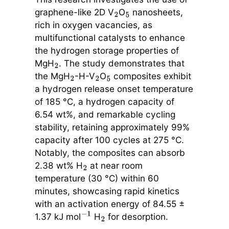
graphene-like 2D V
O
nanosheets,
2
5
rich in oxygen vacancies, as
multifunctional catalysts to enhance
the hydrogen storage properties of
MgH
. The study demonstrates that
2
the MgH
-H-V
O
composites exhibit
2
2
5
a hydrogen release onset temperature
of 185 °C, a hydrogen capacity of
6.54 wt%, and remarkable cycling
stability, retaining approximately 99%
capacity after 100 cycles at 275 °C.
Notably, the composites can absorb
2.38 wt% H
at near room
2
temperature (30 °C) within 60
minutes, showcasing rapid kinetics
with an activation energy of 84.55 ±
1.37 kJ mol
H
for desorption.
−
1
2