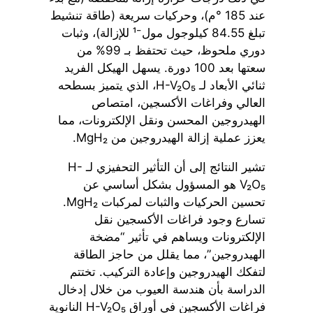
عند 185 °م)، وحركيات سريعة (طاقة تنشيط
تبلغ 84.55 كيلوجول مول⁻¹ للإزالة)، وثبات
دوري ملحوظ، حيث تحتفظ بـ 99% من
سعتها بعد 100 دورة. يسهل الهيكل الفريد
ثنائي الأبعاد لـ H-V₂O₅، الذي يتميز بسطحه
العالي وفراغات الأكسجين، امتصاص
الهيدروجين المحسن ونقل الإلكترونات، مما
يعزز عملية إزالة الهيدروجين من MgH₂.
تشير النتائج إلى أن التأثير التحفيزي لـ H-
V₂O₅ هو المسؤول بشكل أساسي عن
تحسين الحركيات والثبات لمركبات MgH₂.
تسارع وجود فراغات الأكسجين نقل
الإلكترونات ويساهم في تأثير “مضخة
الهيدروجين”، مما يقلل من حاجز الطاقة
لتفكك الهيدروجين وإعادة التركيب. تختتم
الدراسة بأن هندسة العيوب من خلال إدخال
فراغات الأكسجين في أوراق H-V₂O₅ النانوية