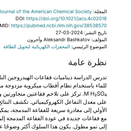
المجلة:
Journal of the American Chemical Society
DOI:
https://doi.org/10.1021/jacs.4c02018
MID:
https://pubmed.ncbi.nlm.nih.gov/38538570
تاريخ النشر: 2024-03-27
المؤلف: Aleksandr Bashkatov وآخرون
الموضوع الرئيسي:
المحفزات الكهربائية لتحويل الطاقة
نظرة عامة
تدرس الدراسة ديناميات فقاعات الهيدروجين الناتج
M H₂SO₄. تركز على تلاحم فقاعتين متجاورتي
على معدل التفاعل الكهروكيميائي. تكشف النتائج أ
الأولي إلى مغادرة سريعة للفقاعة المدمجة، يمكن
مع فقاعات جديدة في عودة الفقاعة المدمجة إ
إلى نمو مطول. يكون هذا السلوك أكثر وضوحًا عند 