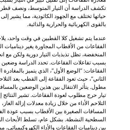
تكشف الدراسة أن التيار المتوسط، ونصف قطر م
حياتها تختلف مع الجهود الكاثودية، مما يشير إلى 
بالقوى الكهربائية والحرارية والذائبة.
عندما يتم تشغيل كلا القطبين في وقت واحد، يلا
الفقاعات من الأقطاب المجاورة يغير ديناميات الت
المنخفضة، تظل تذبذبات التيار دورية ولكن مع ا
بسبب تفاعلات الفقاعات. تحدد الدراسة وضعين
الفقاعات: “الوضع الأول”، الذي يتميز بالمغادرة ال
الثاني”، حيث تعود الفقاعة إلى القطب بعد التلاح
مطول. يتأثر الانتقال بين هذين الوضعين بالمساف
تيار حرج مطلوب لعودة الفقاعات. تشير النتائج إل
التلاحم الأداء من خلال زيادة معدلات إزالة الغاز،
المسافات الصغيرة بين الأقطاب بسبب عودة الف
السطحية النشطة. بشكل عام، تسلط الأبحاث الض
بين ديناميات الفقاعات والأداء الكهروكيميائي، م