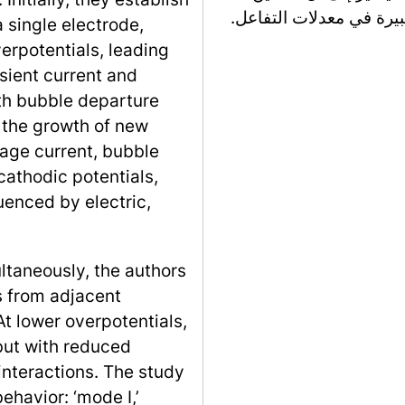
يرة في معدلات التفاعل.
 single electrode,
erpotentials, leading
nsient current and
ith bubble departure
o the growth of new
rage current, bubble
cathodic potentials,
uenced by electric,
ltaneously, the authors
s from adjacent
At lower overpotentials,
 but with reduced
nteractions. The study
ehavior: ‘mode I,’