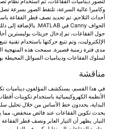
أحداث التلاحم. تم تحديد نصف قطر الفقاعة با
الحواف Canny في MATLAB. ب
حول الفقاعات، تم إدخال جزيئات بوليسترين أحاد
مدى فترة زمنية قصيرة. سمحت هذه المنهجية ال
لسلوك الفقاعات وديناميات السوائل المحيطة بها
مناقشة
في هذا القسم، يستكشف المؤلفون ديناميات تكو
الأنظمة الكهروكيميائية باستخدام تكوينات أقطا
البداية، يحددون خط الأساس من خلال تحليل س
يحدث تكوين الفقاعات عند فائض منخفض، مما يؤ
التيار. يظهر أن التيار العابر ونصف قطر الفقاع
مغادرة الفقاعات إلى تقليل كبير في التيار بسبب