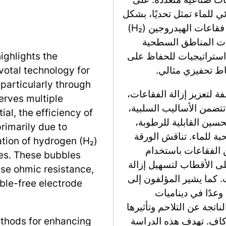
ئي للماء تمثل تحديًا، بشكل
أساسي بسبب الفائض المحتمل المرتبط بتكوين فقاعات الهيدروجين (H₂)
الفقاعات المناطق السطحية
 استراتيجيات للحفاظ على
ighlights the
ط تحفيزي مثالي.
ivotal technology for
particularly through
 لتعزيز إزالة الفقاعات،
erves multiple
 تتضمن الأساليب السلبية،
ial, the efficiency of
سين القابلية للرطوبة،
rimarily due to
بة للماء. تناقش الورقة
ation of hydrogen (H₂)
ن الفقاعات باستخدام
des. These bubbles
ى الأقطاب لتسهيل إزالة
ase ohmic resistance,
ت. كما يشير المؤلفون إلى
ble-free electrode
عدًا في ديناميات
ناتجة عن التلاحم وتأثيرها
افٍ. تهدف هذه الدراسة
ethods for enhancing