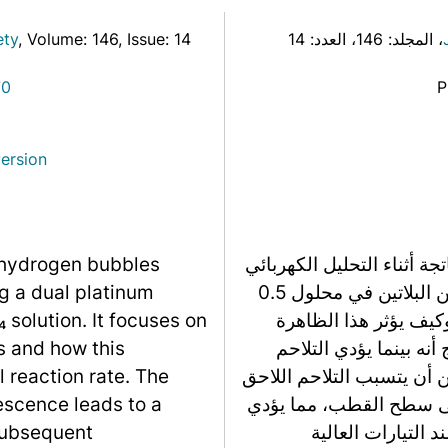
Link
، المجلد: 146
، العدد: 14
, Issue: 14
, Volume: 146
ety
70
P
ersion
ة أثناء التحليل الكهربائي
 hydrogen bubbles
للماء باستخدام نظام أقطاب ميكروية مزدوجة من البلاتين في محلول 0.5
g a dual platinum
ن وكيف يؤثر هذا الظاهرة
solution. It focuses on
نه بينما يؤدي التلاحم
s and how this
 أن يتسبب التلاحم اللاحق
 reaction rate. The
لى سطح القطب، مما يؤدي
lescence leads to a
التيارات العالية
subsequent