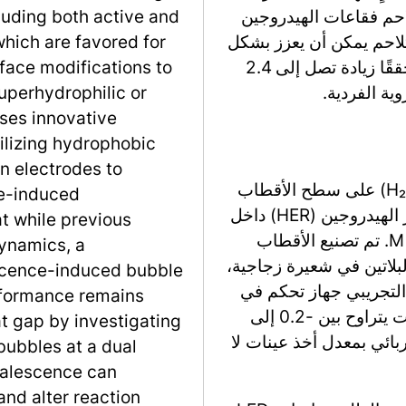
احم فقاعات الهيدروجين
luding both active and
لاحم يمكن أن يعزز بشكل
hich are favored for
كبير مغادرة الفقاعات ويغير معدلات التفاعل، محققًا زيادة تصل إلى 2.4
rface modifications to
ية الفردية.
superhydrophilic or
ses innovative
tilizing hydrophobic
n electrodes to
في هذه الدراسة، تم توليد فقاعات الهيدروجين (H₂) على سطح الأقطاب
le-induced
الميكروية المزدوجة من البلاتين أثناء تفاعل تطور الهيدروجين (HER) داخل
at while previous
خلية كهروكيميائية ثلاثية تحتوي على 0.5 M H₂SO₄. تم تصنيع الأقطاب
ynamics, a
لاتين في شعيرة زجاجية،
scence-induced bubble
التجريبي جهاز تحكم في
rformance remains
الجهد الكهربائي يتحكم في الأقطاب عند جهد ثابت يتراوح بين -0.2 إلى
at gap by investigating
لتيار الكهربائي بمعدل أخذ عينات لا
ubbles at a dual
oalescence can
nd alter reaction