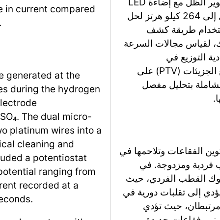
لتصور ديناميات الفقاعات، تم استخدام نظام تصوير الظل مع إضاءة LED
se in current compared
وكاميرا عالية السرعة، تلتقط الصور بسرعة تصل إلى 264 كيلو هرتز لحل
.
ستخدام طريقة كشف
الإضافة إلى ذلك، لقياس مجالات السرعة
ية التوزيع في
الإلكتروليت، وتم تتبع حركتها باستخدام تقنية تتبع الجزيئات (PTV) على
e generated at the
شاملة بتحليل مفصل
es during the hydrogen
.
electrode
₂SO₄. The dual micro-
o platinum wires into a
ical cleaning and
ين الفقاعات وتلاحمها في
luded a potentiostat
ب فردية ومزدوجة. في
potential ranging from
لوك القطب الفردي، حيث
rrent recorded at a
دي إلى تقلبات دورية في
seconds.
ة مرتبطان، حيث تؤدي
 نمو فقاعات جديدة.