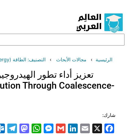
تخطى
إلى
المحتوى
البحث
الرئيسية
مجالات الأبحاث
التصنيف: الطاقة (Energy)
تعزيز أداء تطور الهيدروجي
lution Through Coalescence-
شارك:
am
odon
atsApp
essenger
LinkedIn
Gmail
Email
Facebook
X