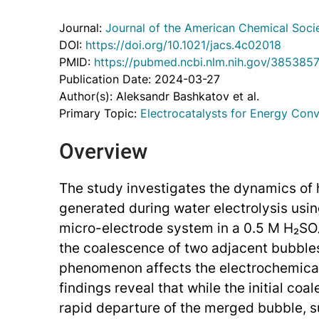
Journal:
Journal of the American Chemical Soci
DOI:
https://doi.org/10.1021/jacs.4c02018
PMID:
https://pubmed.ncbi.nlm.nih.gov/385385
Publication Date: 2024-03-27
Author(s): Aleksandr Bashkatov et al.
Primary Topic:
Electrocatalysts for Energy Conv
Overview
The study investigates the dynamics of
generated during water electrolysis usin
micro-electrode system in a 0.5 M H₂SO₄ 
the coalescence of two adjacent bubble
phenomenon affects the electrochemical
findings reveal that while the initial coa
rapid departure of the merged bubble, 