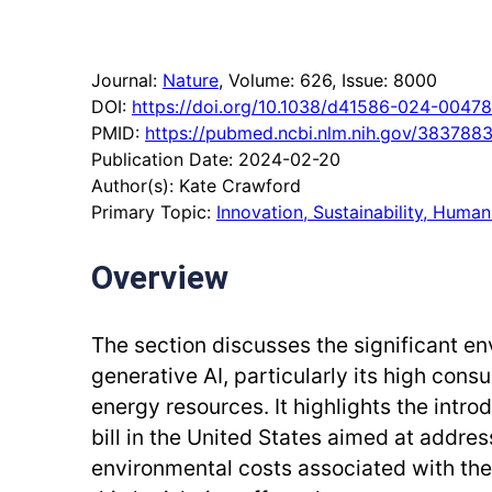
Journal:
Nature
, Volume: 626
, Issue: 8000
DOI:
https://doi.org/10.1038/d41586-024-00478
PMID:
https://pubmed.ncbi.nlm.nih.gov/3837883
Publication Date: 2024-02-20
Author(s): Kate Crawford
Primary Topic:
Innovation, Sustainability, Hum
Overview
The section discusses the significant e
generative AI, particularly its high con
energy resources. It highlights the intro
bill in the United States aimed at addre
environmental costs associated with the