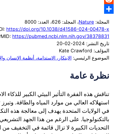
Reddit
Link
Share
المجلة:
Nature
، المجلد: 626
، العدد: 8000
OI:
https://doi.org/10.1038/d41586-024-00478-x
PMID:
https://pubmed.ncbi.nlm.nih.gov/38378831
تاريخ النشر: 2024-02-20
المؤلف: Kate Crawford
الموضوع الرئيسي:
الابتكار، الاستدامة، أنظمة الإنسان والآ
نظرة عامة
تناقش هذه الفقرة التأثير البيئي الكبير للذكاء 
استهلاكه العالي من موارد المياه والطاقة. وتبرز
في الولايات المتحدة يهدف إلى معالجة هذه التكال
بالتكنولوجيا. على الرغم من هذا الجهد التشريع
التحديات الكبيرة لا تزال قائمة في التخفيف من ال