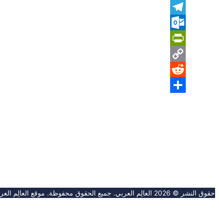
Mastodon
Telegram
Outlook.com
PrintFriendly
Copy
Reddit
Link
Share
حقوق النشر © 2026 العالِم العربي. جميع الحقوق محفوظة. موقع العالِم العربي غير مسؤول عن محتوى المواقع الخارجية.