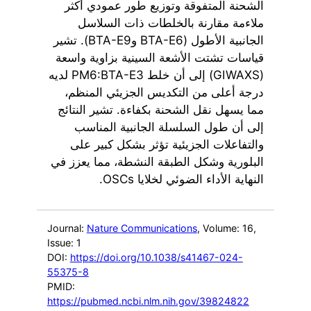
الشحنة المتفوقة وتوزيع طور عمودي أكثر
ملاءمة مقارنة بالخلطات ذات السلاسل
الجانبية الأطول (BTA-E6 وBTA-E9). تشير
قياسات تشتت الأشعة السينية بزاوية واسعة
(GIWAXS) إلى أن خلط PM6:BTA-E3 لديه
درجة أعلى من التكديس الجزيئي المنظم،
مما يسهل نقل الشحنة بكفاءة. تشير النتائج
إلى أن طول السلسلة الجانبية المناسب
والتفاعلات الجزيئية تؤثر بشكل كبير على
البلورية وشكل الطبقة النشطة، مما يعزز في
النهاية الأداء الضوئي لخلايا OSCs.
Journal:
Nature Communications
, Volume: 16
,
Issue: 1
DOI:
https://doi.org/10.1038/s41467-024-
55375-8
PMID:
https://pubmed.ncbi.nlm.nih.gov/39824822