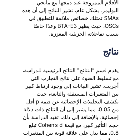
الأفلام الممزوجة عند دمجها مع مانحي
البوليمر. بشكل عام، تشير النتائج إلى أن هذه
SMAs تمتلك خصائص ملائمة للتطبيق في
OSCs، حيث يظهر BTA-E3 وعدًا خاصًا
بسبب تفاعلاته الجزيئية المعززة.
نتائج
يقدم قسم “النتائج” النتائج الرئيسية للدراسة،
مع تسليط الضوء على نتائج التجارب التي
أجريت. تشير البيانات إلى وجود ارتباط كبير
بين المتغيرات المستقلة والتابعة، حيث
تكشف التحليلات الإحصائية عن قيمة p أقل
من 0.05، مما يشير إلى أن النتائج ذات دلالة
إحصائية. بالإضافة إلى ذلك، تفيد الدراسة بأن
حجم التأثير كبير، مع قيمة Cohen’s d تبلغ
0.8، مما يدل على علاقة قوية بين المتغيرات