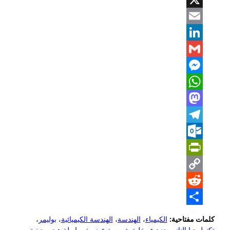
X
Email
LinkedIn
Gmail
Messenger
WhatsApp
Mastodon
Telegram
Outlook.com
PrintFriendly
Copy
Reddit
Link
Share
كلمات مفتاحية:
الكيمياء
،
الهندسة
،
الهندسة الكيميائية
،
بوليمر
،
تكنولوجيا النانو
،
جزيء
،
خلية شمسية عضوية
،
رابطة هيدروجينية
،