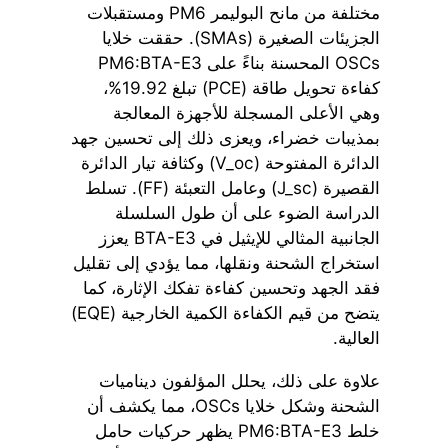
مختلفة من مانح البوليمر PM6 ومستقبلات
الجزيئات الصغيرة (SMAs). حققت خلايا
OSCs المحسنة بناءً على PM6:BTA-E3
كفاءة تحويل طاقة (PCE) تبلغ 19.92%،
وهي الأعلى المسجلة للأجهزة المعالجة
بمذيبات خضراء، ويعزى ذلك إلى تحسين جهد
الدائرة المفتوحة (V_oc) وكثافة تيار الدائرة
القصيرة (J_sc) وعامل التعبئة (FF). تسلط
الدراسة الضوء على أن طول السلسلة
الجانبية المثالي للإيثيل في BTA-E3 يعزز
استخراج الشحنة ونقلها، مما يؤدي إلى تقليل
فقد الجهد وتحسين كفاءة تفكك الإثارة، كما
يتضح من قيم الكفاءة الكمية الخارجية (EQE)
العالية.
علاوة على ذلك، يحلل المؤلفون ديناميات
الشحنة وشكل خلايا OSCs، مما يكشف أن
خلط PM6:BTA-E3 يظهر حركيات حامل