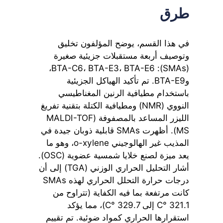
طرق
في هذا القسم، يوضح المؤلفون تخليق
وتوصيف أربعة مستقبلات جزيئية صغيرة
(SMAs): BTA-C6، BTA-E3، BTA-E6،
وBTA-E9. تم تأكيد الهياكل الجزيئية
باستخدام مطيافية الرنين المغناطيسي
النووي (NMR) ومطيافية الكتلة بتقنية تفريغ
الليزر المساعد بالمصفوفة (MALDI-TOF
MS). أظهرت SMAs قابلية ذوبان جيدة في
المذيب غير الهالوجيني o-xylene، وهو ما
يعد ميزة لصنع خلايا شمسية عضوية (OSC).
أشار التحليل الحراري الوزني (TGA) إلى أن
درجات حرارة التحلل الحراري لهذه SMAs
كانت مرتفعة بما فيه الكفاية (تتراوح من
321.1 °C إلى 329.7 °C)، مما يؤكد
استقرارها الحراري كمواد ضوئية. تم تقييم