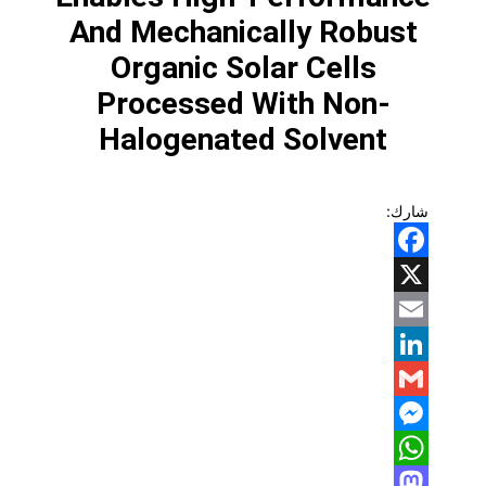
And Mechanically Robust
Organic Solar Cells
Processed With Non-
Halogenated Solvent
شارك:
Facebook
X
Email
LinkedIn
Gmail
Messenger
WhatsApp