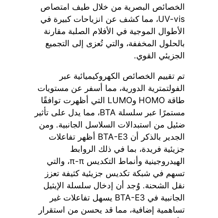
الخصائص البصرية من خلال طيف امتصاص
UV-vis، مما كشف عن انزياحات كبيرة في
الأطوال الموجية في الأفلام الصلبة مقارنة
بالحلول المخففة، والتي تُعزى إلى التجميع
الجزيئي القوي.
تم تقييم الخصائص الكهروكيميائية عبر
الفولتمترية الدورية، مما أسفر عن مستويات
طاقة HOMO وLUMO التي أظهرت توافقًا
مستمرًا عبر سلسلة BTA، مما يدل على تأثير
ضئيل من استبدالات السلاسل الجانبية. ومن
الجدير بالذكر أن BTA-E3 أظهر تفاعلات
جزيئية فريدة، بما في ذلك الروابط
الهيدروجينية وأنماط التكديس π-π، والتي
تسهم في شبكة تكديس جزيئية كثيفة تعزز
نقل الشحنة. وُجد أن إدخال سلسلة الإيثيل
الجانبية في BTA-E3 يسهل تفاعلات غير
تساهمية إضافية، مما قد يحسن من استقرار