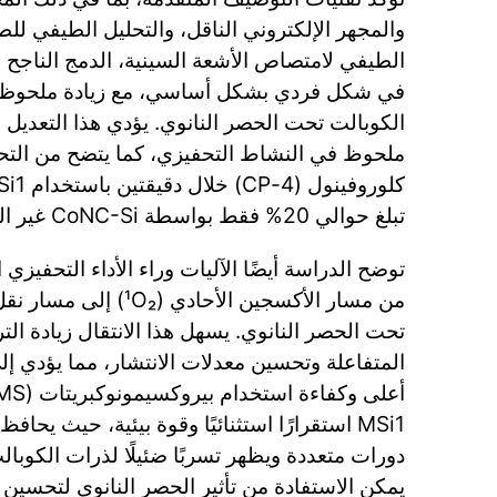
والمجهر الإلكتروني الناقل، والتحليل الطيفي للط
الطيفي لامتصاص الأشعة السينية، الدمج الناجح ل
في شكل فردي بشكل أساسي، مع زيادة ملحوظة 
الكوبالت تحت الحصر النانوي. يؤدي هذا التعديل 
تبلغ حوالي 20% فقط بواسطة CoNC-Si غير المحصورة.
توضح الدراسة أيضًا الآليات وراء الأداء التحفيزي 
تحت الحصر النانوي. يسهل هذا الانتقال زيادة التر
المتفاعلة وتحسين معدلات الانتشار، مما يؤدي إ
MSi1 استقرارًا استثنائيًا وقوة بيئية، حيث يح
دورات متعددة ويظهر تسربًا ضئيلًا لذرات الكوبالت.
يمكن الاستفادة من تأثير الحصر النانوي لتحسين ا