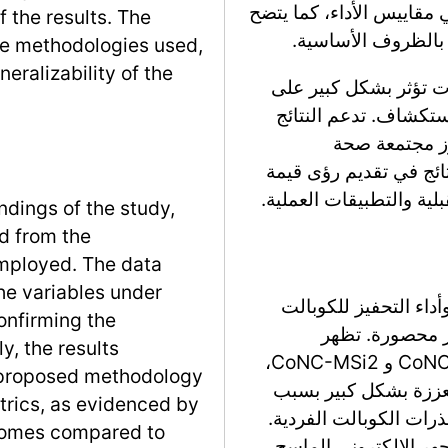
مقاييس الأداء، كما يتضح
 the results. The
 بالظروف الأساسية.
he methodologies used,
neralizability of the
ت تؤثر بشكل كبير على
ستكشاف. تدعم النتائج
عزز مجتمعة صحة
ائج في تقديم رؤى قيمة
لية والتطبيقات العملية.
ndings of the study,
d from the
employed. The data
he variables under
ء التحفيز للكوبالت
confirming the
نة تحكم غير محصورة. تظهر
y, the results
المحفزات المحصورة نانو، وبشكل خاص CoNC-MSi1 و CoNC-MSi2،
e proposed methodology
ززة بشكل كبير بسبب
rics, as evidenced by
رات الكوبالت الفردية.
comes compared to
هر الإلكتروني الماسح