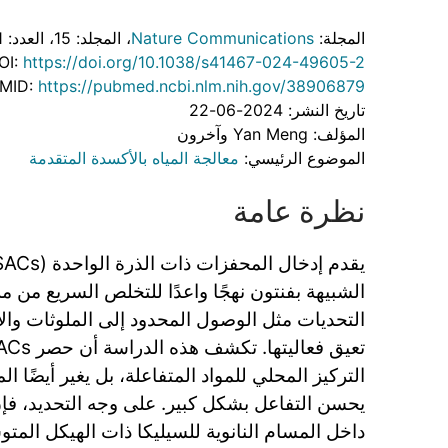
المجلة:
Nature Communications
، المجلد: 15
، العدد: 1
OI:
https://doi.org/10.1038/s41467-024-49605-2
MID:
https://pubmed.ncbi.nlm.nih.gov/38906879
تاريخ النشر: 2024-06-22
المؤلف: Yan Meng وآخرون
الموضوع الرئيسي:
معالجة المياه بالأكسدة المتقدمة
نظرة عامة
الشبيهة بفنتون نهجًا واعدًا للتخلص السريع من مل
التحديات مثل الوصول المحدود إلى الملوثات وال
التركيز المحلي للمواد المتفاعلة، بل يغير أيضًا ا
يحسن التفاعل بشكل كبير. على وجه التحديد، فإ
داخل المسام النانوية للسيليكا ذات الهيكل المت