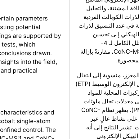
اقة المشتتة، والتحليل
ذرات الكوبالت الفردية
ertain parameters
في عدد التنسيق لذرات
sting potential
الهيكلي إلى تحسين
dings are supported by
ملحوظ في النشاط التحفيزي، كما يتضح من التحلل الكامل لـ 4-
 tests, which
كلوروفينول (4-CP) خلال دقيقتين باستخدام CoNC-MSi1، مقارنةً بإزالة
e conclusions drawn.
sights into the field,
 and practical
المعزز، منسوبة إلى انتقال
من مسار الأكسجين الأحادي (¹O₂) إلى مسار نقل الإلكترون الوسيط (ETP)
كيزات المحلية للمواد
لى معدلات تحلل ملوثات
أعلى وكفاءة استخدام بيروكسيمونوكبريتات (PMS). يظهر نظام CoNC-
e characteristics and
افظ على نشاط عالٍ عبر
cobalt single-atom
 تشير النتائج إلى أنه
onfined control. The
لهيكل الإلكتروني
CoNC-MSi1 and CoNC-