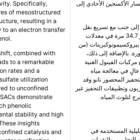
سار الأكسجين الأحادي إلى
ity. Specifically,
ores of mesostructured
ucture, resulting in a
ا إلى جنب مع تسريع نقل
 to an electron transfer
الكتلة السطحي، يؤدي إلى زيادة ملحوظة بمقدار 34.7 مرة في معدلات
enol.
بيروكسيمونوكبريتات (من
لمحصورة. بالإضافة إلى ذلك،
shift, combined with
 مع مركبات الفينول الغنية
eads to a remarkable
عالٍ في معالجة مياه
ion rates and a
تحفيز المحصور نانو وقد
lfate utilization
ربون وتطبيقات التحفيز غير
red to unconfined
رج لتلوث المياه.
d SACs demonstrate
ich phenolic
tal stability and high
 These insights
ليلية المستخدمة في
confined catalysis and
 التجارب، والتقنيات