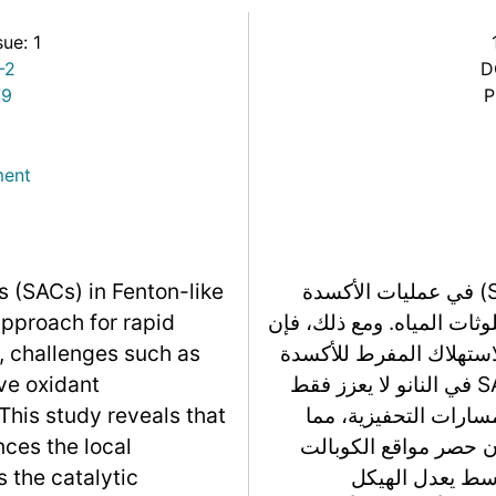
Link
sue: 1
-2
D
79
P
ment
يقدم إدخال المحفزات ذات الذرة الواحدة (SACs) في عمليات الأكسدة
s (SACs) in Fenton-like
وثات المياه. ومع ذلك، فإن
approach for rapid
استهلاك المفرط للأكسدة
, challenges such as
تعيق فعاليتها. تكشف هذه الدراسة أن حصر SACs في النانو لا يعزز فقط
ve oxidant
لمسارات التحفيزية، مما
This study reveals that
ن حصر مواقع الكوبالت
ces the local
وسط يعدل الهيكل
s the catalytic