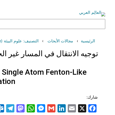
تخطى
إلى
المحتوى
البحث
الرئيسية
مجالات الأبحاث
التصنيف: علوم البيئة (Environmental Science)
توجيه الانتقال في المسار غير ال
 Single Atom Fenton-Like
ation
شارك:
am
odon
atsApp
essenger
LinkedIn
Gmail
Email
Facebook
X