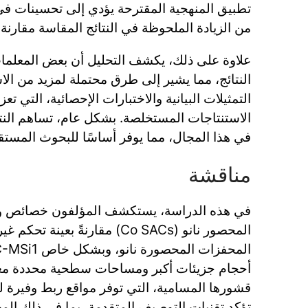
تطبيق المنهجية المقترحة يؤدي إلى تحسينات في 
من الزيادة الملحوظة في النتائج المقاسة مقارنة
علاوة على ذلك، يكشف التحليل أن بعض المعلما
النتائج، مما يشير إلى طرق محتملة لمزيد من الا
التمثيلات البيانية والاختبارات الإحصائية، التي ت
الاستنتاجات المستخلصة. بشكل عام، تساهم النت
في هذا المجال، مما يوفر أساسًا للبحوث المستقب
مناقشة
في هذه الدراسة، يستكشف المؤلفون خصائص وأدا
المحصور نانو (Co SACs) مقارنةً بعي
أحجام جزيئات أكبر ومساحات سطحية محددة مع
قشورها المسامية، التي توفر مواقع ربط وفيرة لذ
تؤكد تقنيات التوصيف المتقدمة، بما في ذلك المج