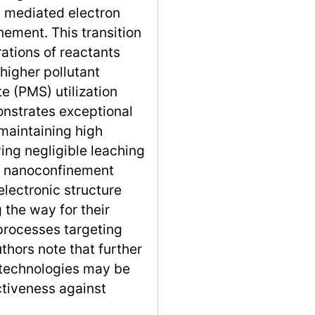
a mediated electron
ement. This transition
rations of reactants
higher pollutant
 (PMS) utilization
nstrates exceptional
maintaining high
ing negligible leaching
he nanoconfinement
electronic structure
 the way for their
 processes targeting
thors note that further
 technologies may be
ctiveness against