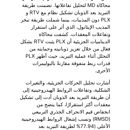
محاكاة MD لتحليل تفاعلاتها. تضمنت طريقة
التبريد بعد الذوبان تشكيل نظام مع RTV و
PLX دون المذيبات، بينما شملت طريقة تبخر
المذيب الإيثانول، الذي أثر على استقرار
وتفاعلات المعقدات. كشفت محاكاة
الديناميات الجزيئية أن PLX يثبت RTV بشكل
فعال من خلال تعزيز ذوبانيته وحمايته من
التحلل أثناء عملية التبريد، حيث أظهر PLX
قدرات ربط متفوقة مقارنةً بالبوليمرات
الأخرى.
أشارت تحليل الحركات الجزيئية، والتغيرات
الشكلية، وتفاعلات الروابط الهيدروجينية إلى
أن طريقة التبريد بعد الذوبان أدت إلى تشكيل
معقدات أكثر استقرارًا، كما يتضح من
انخفاض قيم الانحراف الجذري التربيعي
(RMSD) ونسب إشغال الروابط الهيدروجينية
الأعلى (77.94% لطريقة التبريد بعد