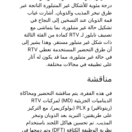
درجة مئوية للأشكال غير المتبلورة الناتجة عبر
طرق تبخر المذيب والذوبان. أشارت غياب
قمة الذوبان عند التسخين إلى النجاح في
تشكيل حالة غير متبلورة، بما يتماشى مع
تصنيف تايلور لـ RTV كمادة من الفئة الثالثة
ذات شكل غير متبلور مستقر. وهذا يشير إلى
أن طرق التحضير المستخدمة تعطي RTV
في حالة غير متبلورة، مما قد يكون له آثار
على تطبيقه في مجالات مختلفة.
مناقشة
في هذه الفقرة، يتم مناقشة التحضير ومحاكاة
الديناميات الجزيئية (MD) لمركبات RTV
(ريتوناڤير) و PLX (بولوكزيمر)، مع التركيز
على طريقتين: التبريد بعد الذوبان وتبخر
المذيب. تم تحسين هياكل اللجند باستخدام
نظرية الوظيفة الكثافة (DFT) وتم دمجها في