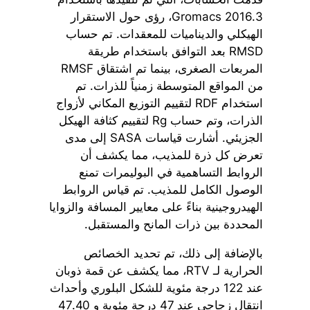
Gromacs 2016.3، رؤى حول الاستقرار
الهيكلي والديناميات للمعقدات. تم حساب
RMSD بعد التوافق باستخدام طريقة
المربعات الصغرى، بينما تم اشتقاق RMSF
من المواقع المتوسطة زمنياً للذرات. تم
استخدام RDF لتقييم التوزيع المكاني لأزواج
الذرات، وتم حساب Rg لتقييم كثافة الهيكل
الجزيئي. أشارت قياسات SASA إلى مدى
تعرض كل ذرة للمذيب، مما يكشف أن
الروابط التساهمية في البوليمرات تمنع
الوصول الكامل للمذيب. تم قياس الروابط
الهيدروجينية بناءً على معايير المسافة والزوايا
المحددة بين ذرات المانح والمستقبل.
بالإضافة إلى ذلك، تم تحديد الخصائص
الحرارية لـ RTV، مما يكشف عن قمة ذوبان
عند 122 درجة مئوية للشكل البلوري وأحداث
انتقال زجاجي عند 47 درجة مئوية و 47.40