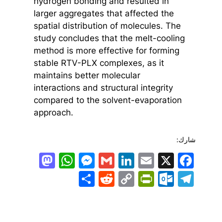
hydrogen bonding and resulted in
larger aggregates that affected the
spatial distribution of molecules. The
study concludes that the melt-cooling
method is more effective for forming
stable RTV-PLX complexes, as it
maintains better molecular
interactions and structural integrity
compared to the solvent-evaporation
approach.
شارك:
todon
hatsApp
Messenger
LinkedIn
Gmail
Email
Facebook
X
Share
PrintFriendly
Reddit
Outlook.com
Copy
Telegram
Link