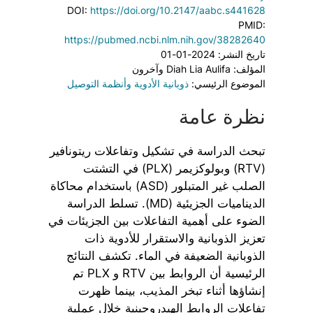
DOI:
https://doi.org/10.2147/aabc.s441628
PMID:
https://pubmed.ncbi.nlm.nih.gov/38282640
تاريخ النشر: 2024-01-01
المؤلف: Diah Lia Aulifa وآخرون
الموضوع الرئيسي:
ذوبانية الأدوية وأنظمة التوصيل
نظرة عامة
تبحث الدراسة في تشكيل وتفاعلات ريتونافير
(RTV) وبولوكزيمر (PLX) في التشتت
الصلب غير المتبلور (ASD) باستخدام محاكاة
الديناميات الجزيئية (MD). تسلط الدراسة
الضوء على أهمية التفاعلات بين الجزيئات في
تعزيز الذوبانية والاستقرار للأدوية ذات
الذوبانية الضعيفة في الماء. تكشف النتائج
الرئيسية أن الروابط بين RTV و PLX تم
إنشاؤها أثناء تبخر المذيب، بينما ظهرت
تفاعلات الروابط الهيدروجينية خلال عملية