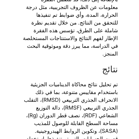
معلومات عن الظروف التجريبية، مثل درجة
الحرارة، المدة، وأي ضوابط تم تنفيذها
للتحقق من النتائج. من خلال تقديم نظرة
شاملة على الطرق، تؤسس هذه الفقرة
الإطار لفهم النتائج والاستنتاجات المستخلصة
في الدراسة، مما يبرز دقة وموثوقية البحث
المنجز.
نتائج
تم تحليل نتائج محاكاة الديناميات الجزيئية
باستخدام مقاييس متنوعة، بما في ذلك
الانحراف الجذري التربيعي (RMSD)، التقلب
الجذري التربيعي (RMSF)، دالة التوزيع
الشعاعي (RDF)، نصف قطر الدوران (Rg)،
مساحة السطح القابلة للوصول للمذيب
(SASA)، وتكوين الروابط الهيدروجينية.
قدمت الحسابات، التي تم تنفيذها باستخدام