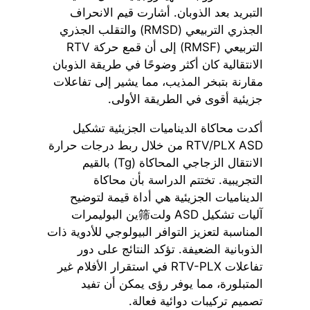
التبريد بعد الذوبان. أشارت قيم الانحراف
الجذري التربيعي (RMSD) والتقلب الجذري
التربيعي (RMSF) إلى أن قمع حركة RTV
الانتقالية كان أكثر وضوحًا في طريقة الذوبان
مقارنة بتبخر المذيب، مما يشير إلى تفاعلات
جزيئية أقوى في الطريقة الأولى.
أكدت محاكاة الديناميات الجزيئية تشكيل
RTV/PLX ASD من خلال ربط درجات حرارة
الانتقال الزجاجي المحاكاة (Tg) بالقيم
التجريبية. تختتم الدراسة بأن محاكاة
الديناميات الجزيئية هي أداة قيمة لتوضيح
آليات تشكيل ASD ولت筛ين البوليمرات
المناسبة لتعزيز التوافر البيولوجي للأدوية ذات
الذوبانية الضعيفة. تؤكد النتائج على دور
تفاعلات RTV-PLX في استقرار الأفلام غير
المتبلورة، مما يوفر رؤى يمكن أن تفيد
تصميم تركيبات دوائية فعالة.