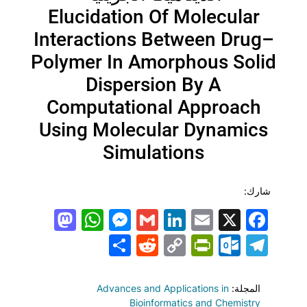
Elucidation Of Molecular
Interactions Between Drug–
Polymer In Amorphous Solid
Dispersion By A
Computational Approach
Using Molecular Dynamics
Simulations
شارك:
todon
hatsApp
Messenger
LinkedIn
Gmail
Email
Facebook
X
Share
PrintFriendly
Reddit
Outlook.com
Copy
Telegram
Link
المجلة:
Advances and Applications in
Bioinformatics and Chemistry