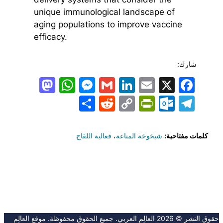
unique immunological landscape of
aging populations to improve vaccine
efficacy.
شارك:
todon
hatsApp
Messenger
LinkedIn
Gmail
Email
Facebook
X
Share
PrintFriendly
Reddit
Outlook.com
Copy
Telegram
Link
كلمات مفتاحية:
شيخوخة المناعة
،
فعالية اللقاح
حقوق النشر © 2026 العالِم العربي. جميع الحقوق محفوظة. موقع العالِم