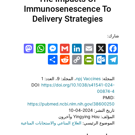
Immunosenescence To
Delivery Strategies
شارك:
todon
hatsApp
Messenger
LinkedIn
Gmail
Email
Facebook
X
Share
PrintFriendly
Reddit
Outlook.com
Copy
Telegram
Link
المجلة:
npj Vaccines
، المجلد: 9
، العدد: 1
DOI:
https://doi.org/10.1038/s41541-024-
00874-4
PMID:
https://pubmed.ncbi.nlm.nih.gov/38600250
تاريخ النشر: 2024-04-10
المؤلف: Yingying Hou وآخرون
الموضوع الرئيسي:
العلاج المناعي والاستجابات المناعية