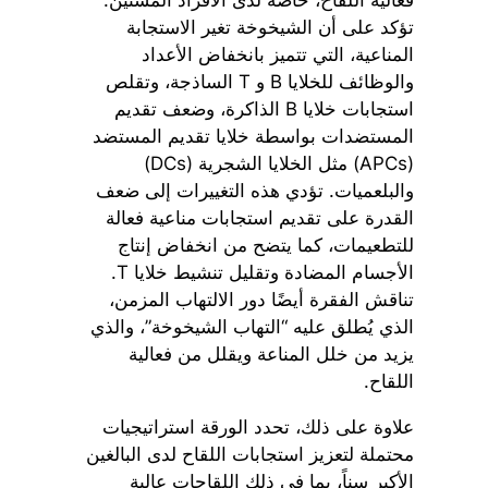
تؤكد على أن الشيخوخة تغير الاستجابة
المناعية، التي تتميز بانخفاض الأعداد
والوظائف للخلايا B و T الساذجة، وتقلص
استجابات خلايا B الذاكرة، وضعف تقديم
المستضدات بواسطة خلايا تقديم المستضد
(APCs) مثل الخلايا الشجرية (DCs)
والبلعميات. تؤدي هذه التغييرات إلى ضعف
القدرة على تقديم استجابات مناعية فعالة
للتطعيمات، كما يتضح من انخفاض إنتاج
الأجسام المضادة وتقليل تنشيط خلايا T.
تناقش الفقرة أيضًا دور الالتهاب المزمن،
الذي يُطلق عليه “التهاب الشيخوخة”، والذي
يزيد من خلل المناعة ويقلل من فعالية
اللقاح.
علاوة على ذلك، تحدد الورقة استراتيجيات
محتملة لتعزيز استجابات اللقاح لدى البالغين
الأكبر سناً، بما في ذلك اللقاحات عالية