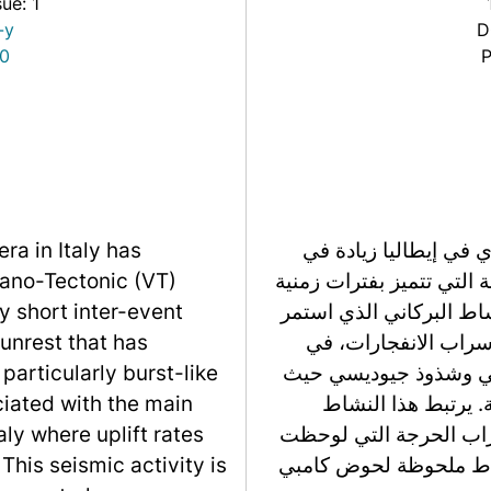
sue: 1
-y
D
20
ra in Italy has
منذ أوائل عام 2021، شهدت حو
cano-Tectonic (VT)
تسلسلات الزلازل البركانية-التكتونية (VT) الغريبة التي تت
 short inter-event
قصيرة جداً بين الأحداث،
 unrest that has
منذ عام 2005. تتركز هذه 
articularly burst-like
المناطق المرتبطة بالح
iated with the main
تكون معدلات الارتف
ly where uplift rates
الزلزالي بالانفجارات ا
This seismic activity is
في أنظمة بركانية أخرى