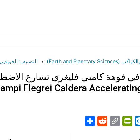
يف: الجيوفيزياء (Geophysics)
التصنيف: علوم الأر
ة بالانفجارات في فوهة كامبي فليغري تسارع
ampi Flegrei Caldera Accelerati
Share
PrintFriendly
Reddit
Outlook.com
Copy
Telegr
Mast
Wh
M
Link