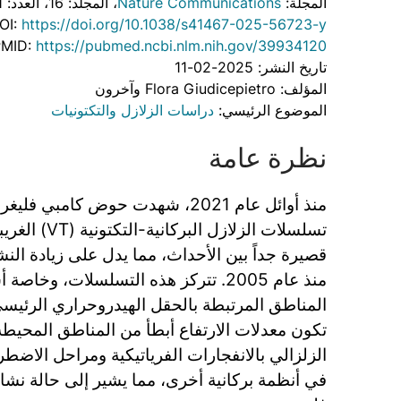
، العدد: 1
، المجلد: 16
Nature Communications
المجلة:
OI:
https://doi.org/10.1038/s41467-025-56723-y
PMID:
https://pubmed.ncbi.nlm.nih.gov/39934120
تاريخ النشر: 2025-02-11
المؤلف: Flora Giudicepietro وآخرون
دراسات الزلازل والتكتونيات
الموضوع الرئيسي:
نظرة عامة
ض كامبي فليغري في إيطاليا زيادة في
ميز بفترات زمنية
 مما يدل على زيادة النشاط البركاني الذي استمر
التسلسلات، وخاصة أسراب الانفجارات، في
قل الهيدروحراري الرئيسي وشذوذ جيوديسي حيث
اع أبطأ من المناطق المحيطة. يرتبط هذا النشاط
لفرياتيكية ومراحل الاضطراب الحرجة التي لوحظت
، مما يشير إلى حالة نشاط ملحوظة لحوض كامبي