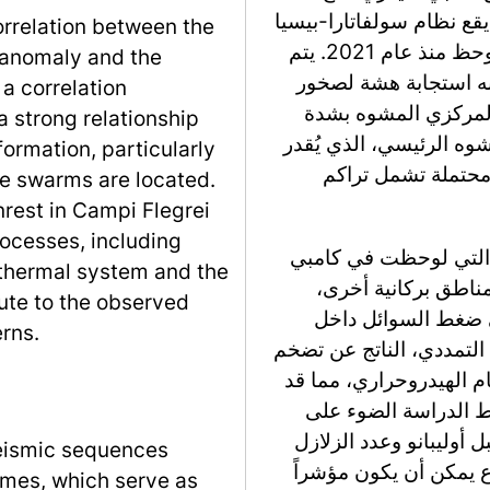
التسلسلات بشكل رئيسي في المنطقة A، حيث يقع نظام س
correlation between the
ريللي الهيدروحراري، وترتبط بشذوذ جيوديسي لوحظ منذ عام 2021. يتم
c anomaly and the
تفسير النشاط الزلزال
a correlation
القشرة لتراكم الضغط
a strong relationship
والمنطقة الخارجية الأق
ormation, particularly
بحوالي 3800 متر، لا يز
ike swarms are located.
nrest in Campi Flegrei
rocesses, including
يربط المؤلفون بين أسر
othermal system and the
فليغري والظواهر الز
ute to the observed
منسوبين هذه التسل
rns.
النظام الهيدروحراري. يق
مصدر التشوه المركزي ل
يزيد من نفاذية الصخو
وجود ارتباط كبير بين ع
seismic sequences
التراكمي، مما يشير إلى
imes, which serve as