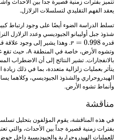
رة جداً بين الأحداث وأشكال موجية فوضوية، مما
يعقد الفهم التقليدي لتسلسلات الزلازل.
يضًا على وجود ارتباط كبير بين عجز الارتفاع في
يوديسي وعدد الزلازل التراكمي، مع معامل ارتباط
لاقة قوية بين النشاط الزلزالي
قدره
r
=
0.998
ع غالبية أسراب الشبيهة
تائج إلى أن الاضطراب المستمر في كامبي فليغري
ددة، بما في ذلك زيادة النشاط في نظام سولفاتارا
الجيوديسي، وكلاهما يساهم في الزلازل المسجلة
وأنماط تشوه الأرض.
مناقشة
م المؤلفون بتحليل تسلسلات الزلازل التي تتميز
ة جداً بين الأحداث، والتي تعتبر مؤشرات حاسمة
 والجيوديسية داخل حوض كامبي فليغري. تقع هذه