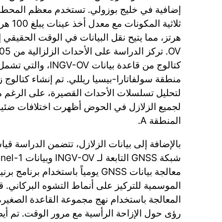
ي. تستخدم معظم المحطات أجهزة قياس الزلازل
 تشمل الزلازل المحلية في
اث القصيرة، على الرغم من أن الأعداد التراكمية
وض أظهرت اختلافات ضئيلة عن تلك الموجودة في
المنطقة A.
 الزلازل، تتضمن الدراسة قياسات تشوه الأرض من
م برنامج برنيس، وتمت إزالة الإشارات
ة مع مرور الوقت. تم أيضاً تحليل بيانات المراقبة