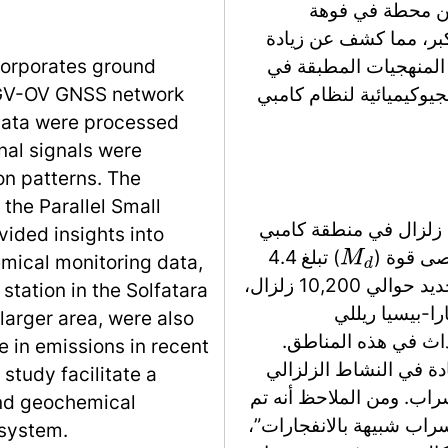
الجيوكيميائية، بما في ذلك قياسات تدفق CO₂ من محطة 
سولفاتارا وانبعاثات CO₂ المنتشرة
ncorporates ground
كبيرة في الانبعاثات ف
NGV-OV GNSS network
هذه الدراسة فهمًا مفصلاً
data were processed
nal signals were
on patterns. The
he Parallel Small
سجلت شبكة الزلازل INGV-OV حوالي 18,500 زلزال في منطقة كامبي
ided insights into
) تبلغ 4.4
M
d
mical monitoring data,
ومتوسط قدره 0.26. من بين هذه الزلازل، تم تحديد حوالي 10,200 زلزال،
tation in the Solfatara
بشكل رئيسي ف
larger area, were also
الهيدروحراري، حيث حدث حوالي 90% من الأ
e in emissions in recent
تشير تحليل الزلازل من 2021 إلى 2024 إلى زيادة في 
study facilitate a
يتميز بهزات بركانية (VT)، وغالباً ما
and geochemical
تحديد فئة جديدة من الأحد
 system.