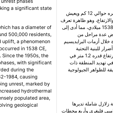
l unrest phases
ing a significant state
تاريخياً، شهد حوض كامبي فليغري، الذي يبلغ قطره حوالي 12 كم ويعيش
فيه حوالي 500,000 نسمة، دورات من
which has a diameter of
باسم البرايديسيم. حدث الانفجار الأخير في عام 1538 ميلادي، مما أدى إلى
und 500,000 residents,
تشكيل مونتي نوف
 uplift, a phenomenon
الارتفاع، مع تسجيل تشوه
occurred in 1538 CE,
في 1969-1972 و1982-1984، مما ت
. Since the 1950s, the
المحلية. يستمر الاضطراب الحالي، الذي يتميز بارتفاع قدره 1.2 متر في
phases, with significant
الحوض المركزي وزياد
rded during the
الكثافة السكانية العال
82-1984, causing
oing unrest, marked by
d increased hydrothermal
densely populated area,
تشمل الطرق المستخد
olving geological
INGV-OV، وتتكون من 27 محطة حول ح