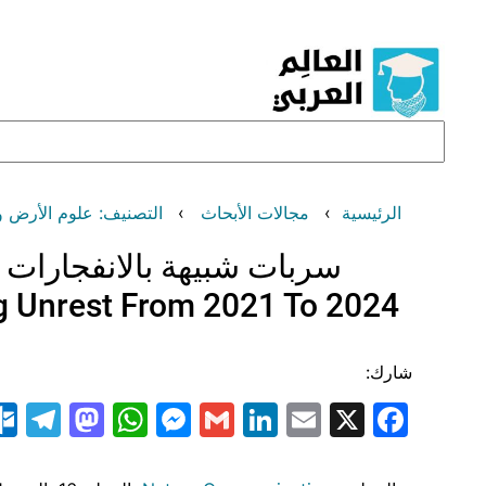
تخطى
إلى
المحتوى
البحث
ض والكواكب (Earth and Planetary Sciences)
مجالات الأبحاث
الرئيسية
 الاضطرابات من 2021 إلى 2024
ng Unrest From 2021 To 2024
شارك:
am
odon
atsApp
essenger
LinkedIn
Gmail
Email
Facebook
X