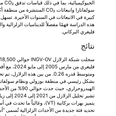
في فوهة
 من منطقة أكبر، مما كشف عن زيادة
ي السنوات الأخيرة. تسهل المنهجيات المطبقة في
 للديناميات الزلزالية والجيوكيميائية لنظام كامبي
فليغري البركاني.
نتائج
فليغري من مارس 2005 إلى مايو 2024، مع أقصى قوة (
ي منطقة بوزولي ونظام سولفاتارا-بيسيا ريللي
حداث في هذه المناطق.
النشاط الزلزالي
 تحدث في أسراب. ومن الملاحظ أنه تم
اث الزلزالية تُسمى “أسراب شبيهة بالانفجارات”،