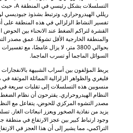
ولفاتارا-بيسيا
ي في هذه المنطقة على أنه استجابة هشة لصخور
 عند الانحناء بين الحوض المركزي المشوه بشدة
ل تشوهًا. عمق مصدر التشوه الرئيسي، الذي يُقدر
ال غامضًا، مع تفسيرات محتملة تشمل تراكم
السوائل الماجما أو تسرب الماجما.
اب الشبيهة بالانفجارات التي لوحظت في كامبي
لزالية المماثلة الموثقة في مناطق بركانية أخرى،
سلات إلى تقلبات سريعة في ضغط السوائل داخل
ترحون أن نظام الضغط التمددي، الناتج عن تضخم
لحوض، يتفاعل مع النظام الهيدروحراري، مما قد
ر ويعزز انبعاثات الغاز. تسلط الدراسة الضوء على
جز الارتفاع في منطقة جبل أوليبانو وعدد الزلازل
 أن هذا العجز في الارتفاع يمكن أن يكون مؤشراً