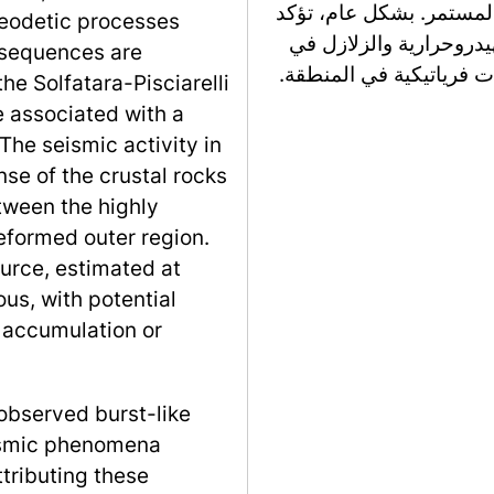
على سلوك القشرة غير ال
geodetic processes
النتائج على الترابط بين
 sequences are
الحوض، مع تداعيات لفهم
he Solfatara-Pisciarelli
e associated with a
he seismic activity in
onse of the crustal rocks
etween the highly
eformed outer region.
urce, estimated at
s, with potential
d accumulation or
observed burst-like
eismic phenomena
tributing these