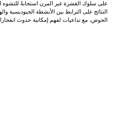
مرن استجابةً للتشوه المستمر. بشكل عام، تؤكد
 الأنشطة الجيوديسية والهيدروحرارية والزلازل في
 إمكانية حدوث انفجارات فرياتيكية في المنطقة.