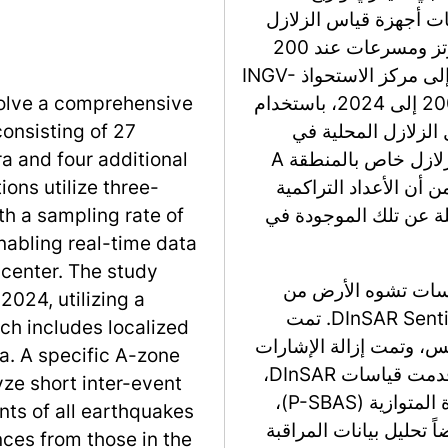
إضافية في خليج بوزول
ثلاثية المكونات مع معدل أخذ عينات يبلغ 100 هرتز ومسرعات عند 200
هرتز، مما يتيح نقل البيانات في الوقت الحقيقي إلى مركز الاستحواذ INGV-
volve a comprehensive
OV. تركز الدراسة على الأحداث الزلزالية من 2005 إلى 2024، باستخدام
onsisting of 27
كتالوج من قاعدة بيانات INGV-OV، والتي
a and four additional
منطقة سولفاتارا-بيسيا ريللي. تم إنشاء كتالوج زلازل خاص بالمنطقة A
ions utilize three-
لتحليل تسلسلات الأحد
 a sampling rate of
لجميع الزلازل في الح
nabling real-time data
 center. The study
بالإضافة إلى بيانات
024, utilizing a
شبكة GNSS التابعة لـ INGV-OV وبيانات DInSAR Sentinel-1. تمت
ch includes localized
معالجة بيانات GNSS يومياً باستخدا
ea. A specific A-zone
الموسمية للتركيز على أنماط التشوه البركاني. قدمت قياسات DInSAR،
ze short inter-event
المعالجة باستخدام نهج مجموعة القاعدة الصغيرة المتوازية (P-SBAS)،
ts of all earthquakes
رؤى حول الإزاحة الرأسي
nces from those in the