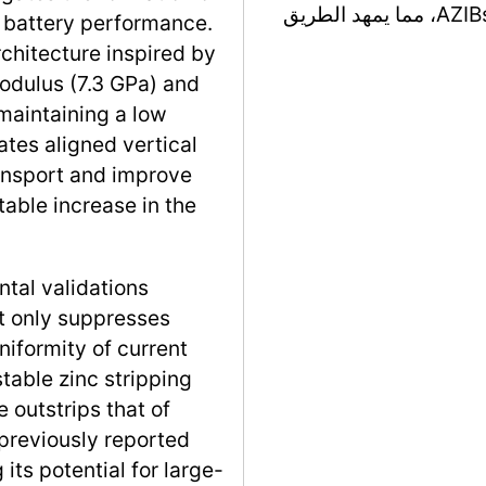
القضايا الحرجة لتشكيل الدندريتات والتآكل في AZIBs، مما يمهد الطريق
in battery performance.
rchitecture inspired by
odulus (7.3 GPa) and
maintaining a low
tes aligned vertical
ransport and improve
table increase in the
ntal validations
t only suppresses
iformity of current
table zinc stripping
 outstrips that of
 previously reported
ts potential for large-