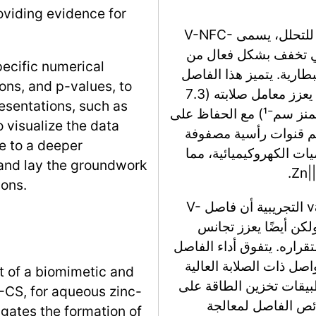
oviding evidence for
تناقش البحث تطوير فاصل بيولوجي مقلد وقابل للتحلل، يسمى V-NFC-
ت أيونات الزنك المائية (AZIBs) التي تخفف بشكل فعال من
pecific numerical
بطارية. يتميز هذا الفاصل
ons, and p-values, to
بهندسة غير متجانسة مستوحاة من الخشب، مما يعزز معامل صلابته (7.3
resentations, such as
جيجا باسكال) وموصلية الأيونات (20.5 مللي سيمنز سم⁻¹) مع الحفاظ على
o visualize the data
من التصميم قنوات رأسية مصفوفة
te to a deeper
Zn⁺ وتحسن الديناميات الكهروكيميائية، مما
 and lay the groundwork
ions.
تؤكد محاكاة العناصر المحدودة والتح validations التجريبية أن فاصل V-
دندريتات ولكن أيضًا يعزز تجانس
تقراره. يتفوق أداء الفاصل
اصل ذات الصلابة العالية
 of a biomimetic and
لتطبيقات تخزين الطاقة على
CS, for aqueous zinc-
ئص الفاصل لمعالجة
tigates the formation of