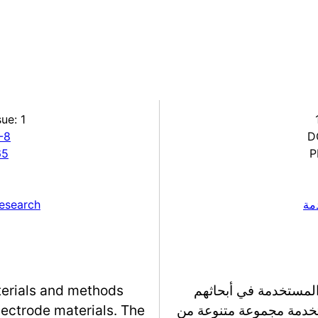
sue: 1
-8
D
65
P
مة
research
المستخدمة في أبحاثهم
aterials and methods
تخدمة مجموعة متنوعة من
lectrode materials. The