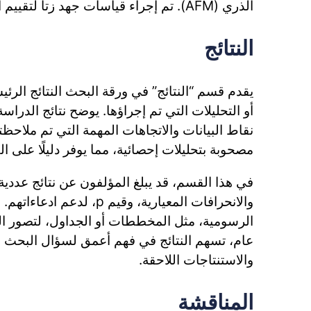
الذري (AFM). تم إجراء قياسات جهد زتا لتقييم استقرار التشتت.
النتائج
يقدم قسم “النتائج” في ورقة البحث النتائج الرئ
أو التحليلات التي تم إجراؤها. يوضح نتائج الدرا
نقاط البيانات والاتجاهات المهمة التي تم ملاحظتها.
مصحوبة بتحليلات إحصائية، مما يوفر دليلًا على ال
في هذا القسم، قد يبلغ المؤلفون عن نتائج عدد
والانحرافات المعيارية، وقيم p، 
الرسومية، مثل المخططات أو الجداول، لتصور ا
عام، تسهم النتائج في فهم أعمق لسؤال البحث 
والاستنتاجات اللاحقة.
المناقشة