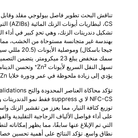
CS، لبطاريا
تشكيل دندريتات الزنك، وهي تحدٍ كبير في أداء ال
سمك منخفض يبلغ 23 ميكرومتر. يتض
تسهل النقل السريع لأيونات ²
يؤدي إلى زيادة ملحوظة في عمر ودورة خلايا Zn||Zn.
NFC-CS لا ي suppress فقط نمو ال
توزيع كثافة التيار، مما يعزز من تقشير الزنك واس
على أداء فواصل الألياف الزجاجية التقليدية والفو
التي تم الإبلاغ عنها سابقًا، مما يظهر إمكاناته 
نطاق واسع. تؤكد النتائج على أهمية تحسين خصا