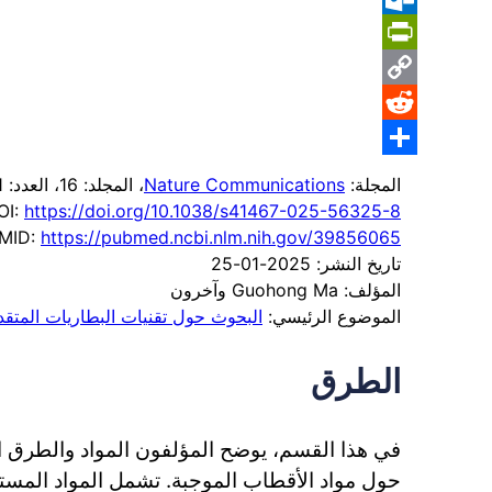
Outlook.com
PrintFriendly
Copy
Reddit
Link
Share
المجلة:
Nature Communications
، المجلد: 16
، العدد: 1
OI:
https://doi.org/10.1038/s41467-025-56325-8
MID:
https://pubmed.ncbi.nlm.nih.gov/39856065
تاريخ النشر: 2025-01-25
المؤلف: Guohong Ma وآخرون
الموضوع الرئيسي:
البحوث حول تقنيات البطاريات المتقد
الطرق
في هذا القسم، يوضح المؤلفون المواد والطرق 
حول مواد الأقطاب الموجبة. تشمل المواد المس