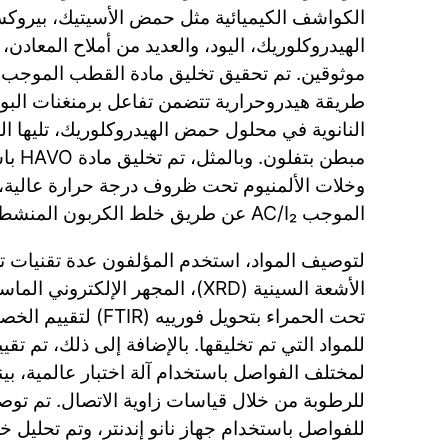
الكواشف الكيميائية مثل حمض الأسيتيك، بيروك
الهيدروكلوريك، اليود، والعديد من أملاح المعادن
طريقة هيدروحرارية تتضمن تفاعل برمنغنات البوت
النانوية في محلول حمض الهيدروكلوريك، تليها ا
مبطن بت
وخلات الألمنيوم تحت ظروف درجة حرارة عالية، 
الموجب AC/I₂ عن طريق خلط الكربون المنشط واليود.
لتوصيف المواد، استخدم المؤلفون عدة تقنيات تح
تحت الحمراء بتحويل فورييه
للمواد التي تم تخليقها. بالإضافة إلى ذلك، تم تق
لمختلف الفواصل باستخدام آلة اختبار عالمية، بينما
للرطوبة من خلال قياسات زاوية الاتصال. تم توص
للفواصل باستخدام جهاز نانو إندنتر، وتم تحليل