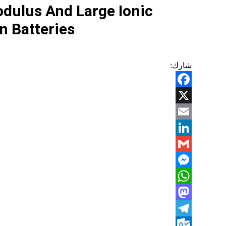
dulus And Large Ionic
n Batteries
شارك:
Facebook
X
Email
LinkedIn
Gmail
Messenger
WhatsApp
Mastodon
Telegram