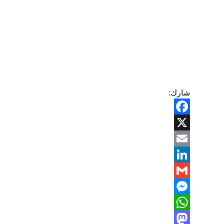
شارك:
Facebook
X
Email
LinkedIn
Gmail
Messenger
WhatsApp