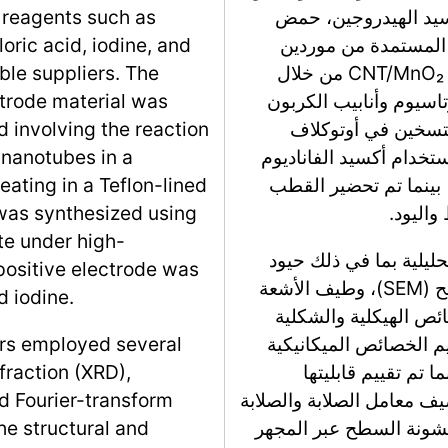
سيد الهيدروجين، حمض
 reagents such as
، المستمدة من موردين
oric acid, iodine, and
موثوقين. تم تحقيق تخليق مادة القطب الموجب CNT/MnO₂ من خلال
ble suppliers. The
اسيوم وأنابيب الكربون
trode material was
لتسخين في أوتوكلاف
 involving the reaction
فلون. وبالمثل، تم تخليق مادة HAVO باستخدام أكسيد الفاناديوم
nanotubes in a
بينما تم تحضير القطب
eating in a Teflon-lined
 was synthesized using
te under high-
ليلية بما في ذلك حيود
positive electrode was
الأشعة السينية (XRD)، المجهر الإلكتروني الماسح (SEM)، وطيف الأشعة
 iodine.
 (FTIR) لتقييم الخصائص الهيكلية والشكلية
ييم الخصائص الميكانيكية
ors employed several
 تم تقييم قابليتها
fraction (XRD),
يف معامل الصلابة والصلابة
d Fourier-transform
 خشونة السطح عبر المجهر
he structural and