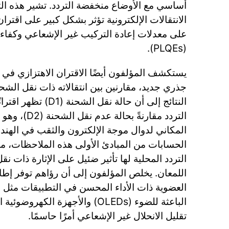
أساسي مع الأوضاع منخفضة التردد. تشير هذه الت
الانتقالات الإلكترونية تؤثر بشكل كبير على اقتران
على معدلات إعادة التركيب غير الإشعاعي وكفاءا
(PLQEs).
جذري جديد، مقارنين بين انتقالاته ذات نقل الشح
النتائج إلى أن حالة نقل 
التردد مقارنةً بح
المكاني لدوال موجة الإلكترون والثقب في الهند
الحسابات من المبادئ الأولى هذه الملاحظات، مو
التردد المحلية لها تأثير ضئيل على الإثارة ذات نق
اللمعان. يخلص المؤلفون إلى أن رؤاهم توفر إطارً
العضوية ذات الأداء المحسن في التطبيقات مثل ال
تقليل الانحلال غير الإشعاعي أمرًا حاسمًا.