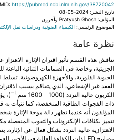
MID:
https://pubmed.ncbi.nlm.nih.gov/38720042
تاريخ النشر: 2024-05-08
المؤلف: Pratyush Ghosh وآخرون
الموضوع الرئيسي:
الكيمياء الضوئية ودراسات نقل الإلكت
نظرة عامة
تناقش هذه القسم تأثير اقتران الإثارة-الاهتزاز 
الحيوية الفلورية، والأجهزة الكهروضوئية. تسلط 
الفقد غير الإشعاعي، الذي يتفاقم بسبب الاقتران
الكربون عالية التردد (1000 – 1600 سم
)، ي
−
1
ذات الفجوات الطاقية المنخفضة، كما تنبأت به ق
المؤلفون أنه عندما تظهر دالة موجة الإثارة شخ
تتميز بكثافات الإلكترونات والثقوب المنفصلة مكا
الاهتزازية عالية التردد بشكل فعال عن الإثارة. ي