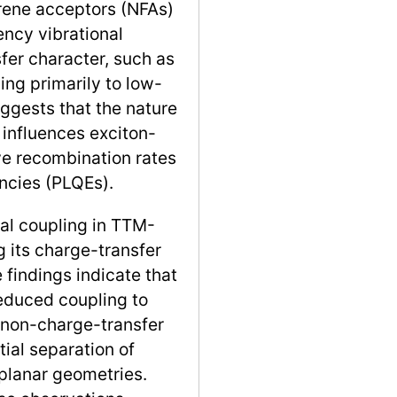
rene acceptors (NFAs)
ency vibrational
fer character, such as
g primarily to low-
ggests that the nature
y influences exciton-
ve recombination rates
ncies (PLQEs).
nal coupling in TTM-
 its charge-transfer
 findings indicate that
reduced coupling to
non-charge-transfer
tial separation of
planar geometries.