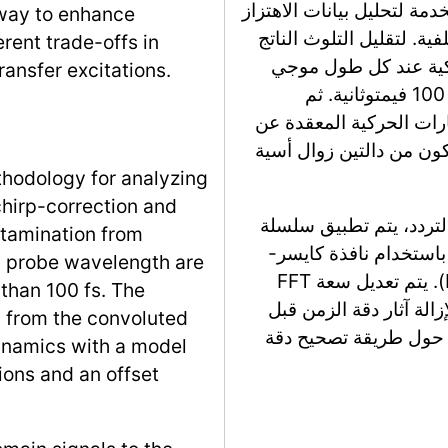
ة لتحليل بيانات الاهتزاز
hway to enhance
. لتقليل التلوث الناتج
rent trade-offs in
ركية عند كل طول موجي
ransfer excitations.
للقياس لاستبعاد التأخيرات الزمنية التي تقل عن 100 فيمتوثانية. ثم
رات الحركية المعقدة عن
كون من دالتين زوال أسية
ethodology for analyzing
chirp-correction and
التردد، يتم تطبيق سلسلة
ntamination from
باستخدام نافذة كايسر-
ch probe wavelength are
بسل، وتعبئة الصفر، وتحويل فورييه السريع (FFT). يتم تعديل سعة FFT
 than 100 fs. The
زالة آثار دقة الزمن قبل
ns from the convoluted
ية حول طريقة تصحيح دقة
 dynamics with a model
ons and an offset