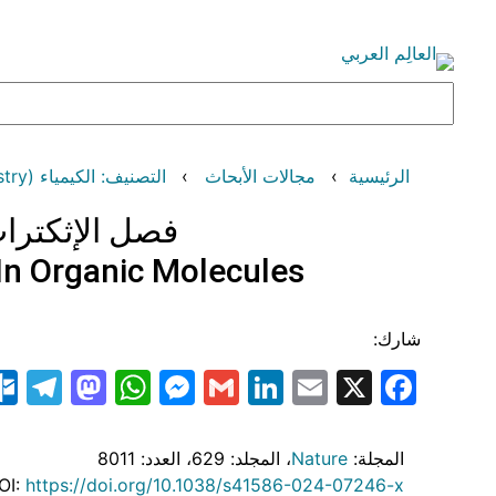
تخطى
إلى
المحتوى
البحث
الرئيسية
مجالات الأبحاث
التصنيف: الكيمياء (Chemistry)
فصل الإثكترات
In Organic Molecules
شارك:
am
odon
atsApp
essenger
LinkedIn
Gmail
Email
Facebook
X
المجلة:
Nature
، المجلد: 629
، العدد: 8011
OI:
https://doi.org/10.1038/s41586-024-07246-x