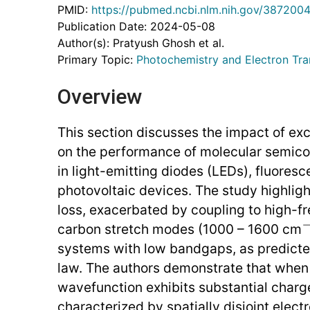
PMID:
https://pubmed.ncbi.nlm.nih.gov/387200
Publication Date: 2024-05-08
Author(s): Pratyush Ghosh et al.
Primary Topic:
Photochemistry and Electron Tra
Overview
This section discusses the impact of exc
on the performance of molecular semicon
in light-emitting diodes (LEDs), fluores
photovoltaic devices. The study highligh
loss, exacerbated by coupling to high-
carbon stretch modes (1000 – 1600 cm
systems with low bandgaps, as predict
law. The authors demonstrate that when
wavefunction exhibits substantial char
characterized by spatially disjoint elec