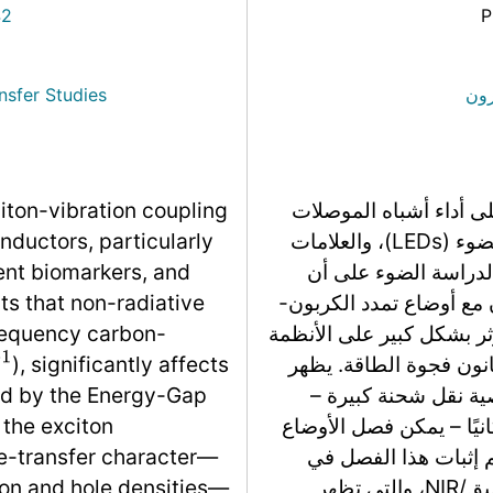
42
P
رون
nsfer Studies
على أداء أشباه الموصلات
iton-vibration coupling
الجزيئية، وخاصة في الصمامات الثنائية الباعثة للضوء (LEDs)، والعلامات
ductors, particularly
الدراسة الضوء على أن
cent biomarkers, and
 مع أوضاع تمدد الكربون-
ts that non-radiative
ؤثر بشكل كبير على الأنظمة
frequency carbon-
انون فجوة الطاقة. يظهر
), significantly affects
−
1
صية نقل شحنة كبيرة –
ed by the Energy-Gap
نيًا – يمكن فصل الأوضاع
 the exciton
تم إثبات هذا الفصل في
ge-transfer character—
مصابيح LED ذات الكفاءة العالية في الأحمر العميق/NIR، والتي تظهر
tron and hole densities—