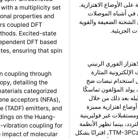
 على الأوضاع الاهتزازية.
with a multiplicity set
ي في أشباه الموصلات
ional properties and
الشحنة الضعيفة والقوية
hors coupled DFT
ات الجزيئية.
ethods. Excited-state
dependent DFT based
tes, ensuring that spin
تزاز الفوري الرنيني
 الإلكترونية المثارة
on coupling through
ل استخدام نبضات ضخ
opy, detailing the
، يولد المؤلفون تماسكًا
materials categorized
حليله بعد ذلك من خلال
ene acceptors (NFAs),
أوضاع اهتزازية مميزة
e (TADF) emitters, and
مستقبلات غير فوليرينية
ndings on the Huang-
ة التردد، بينما تظهر الأنظمة
-vibration coupling for
ذات شخصية نقل الشحنة، مثل APDC-DTPA وTTM-3PCz، اقترانًا بشكل
he impact of molecular