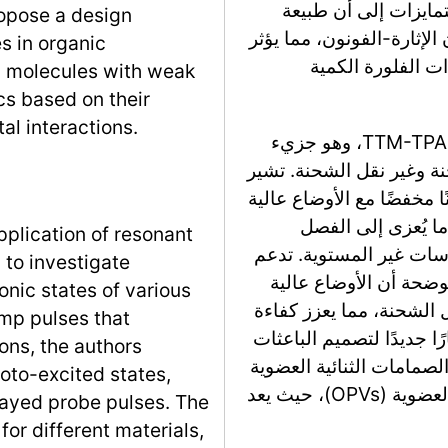
مايزات إلى أن طبيعة
opose a design
 الإثارة-الفونون، مما يؤثر
s in organic
ت الفلورة الكمية
n molecules with weak
cs based on their
al interactions.
يستكشف المؤلفون أيضًا الاقتران الاهتزازي في TTM-TPA، وهو جزيء
نة وغير نقل الشحنة. تشير
الشحنة (D1) تظهر اقترانًا مخفضًا مع الأوضاع عالية
الة عدم نقل الشحنة (D2)، وهو ما يُعزى إلى الفصل
application of resonant
سات غير المستوية. تدعم
 to investigate
ضحة أن الأوضاع عالية
onic states of various
ل الشحنة، مما يعزز كفاءة
ump pulses that
ا جديدًا لتصميم الباعثات
ions, the authors
صمامات الثنائية العضوية
oto-excited states,
الباعثة للضوء (OLEDs) والأجهزة الكهروضوئية العضوية (OPVs)، حيث يعد
layed probe pulses. The
for different materials,