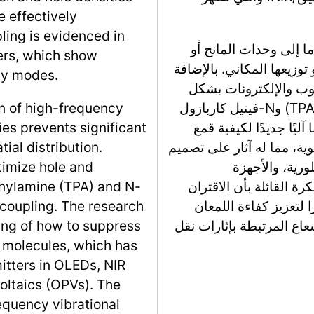
 effectively
ling is evidenced in
ما إلى وحدات المانح أو
ers, which show
توزيعها المكاني. بالإضافة
cy modes.
وب والإلكترونات بشكل
انتقائي باستخدام وحدات مثل ثلاثي فينيل أمين (TPA) وN-فينيل كاربازول
on of high-frequency
 آليًا جديدًا لكيفية قمع
es prevents significant
ية، مما له آثار على تصميم
ial distribution.
عضوية في OLEDs، وعلامات NIR الفلورية، والأجهزة
ptimize hole and
دى النتائج الفكرة القائلة بأن الاقتران
henylamine (TPA) and N-
ا لتعزيز كفاءة اللمعان
ecoupling. The research
عاع المرتبطة بإثارات نقل
ng of how to suppress
 molecules, which has
mitters in OLEDs, NIR
oltaics (OPVs). The
requency vibrational