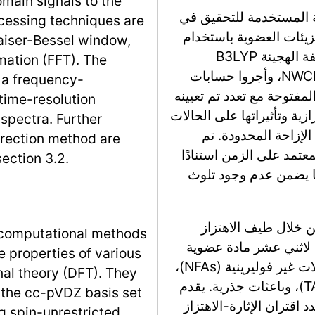
omain signals to the
 المستخدمة للتحقيق في
ocessing techniques are
يئات العضوية باستخدام
Kaiser-Bessel window,
نظرية الوظائف الكثافة (DFT). استخدموا الوظيفة الهجينة B3LYP
mation (FFT). The
ومجموعة الأساس cc-pVDZ ضمن برنامج NWChem، وأجروا حسابات
h a frequency-
المفتوحة مع تعدد تم تعيينه
time-resolution
زية وتأثيراتها على الحالات
 spectra. Further
لفون حسابات DFT بأساليب الإزاحة المحدودة. تم
rrection method are
صائص الحالة المثارة باستخدام DFT المعتمد على الزمن استنادًا
ection 3.2.
ما يضمن عدم وجود تلوث
ن خلال طيف الاهتزاز
e computational methods
 لاثني عشر مادة عضوية
e properties of various
مصنفة كأشرطة بوليمرية، وأصباغ ليزر، ومستقبلات غير فوليرينية (NFAs)،
nal theory (DFT). They
وباعثات الفلورة المتأخرة المنشطة حراريًا (TADF)، وباعثات جذرية. يقدم
d the cc-pVDZ basis set
اقتران الإثارة-الاهتزاز
 spin-unrestricted