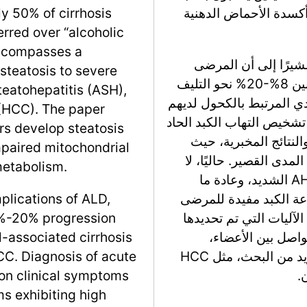
كسدة الأحماض الدهنية
y 50% of cirrhosis
erred over “alcoholic
encompasses a
لقسم أكثر في الآثار السريرية لـ ALD، مشيرًا إلى أن المرضى
 steatosis to severe
الذين يعانون من ASH لديهم معدل تقدم يتراوح بين 8%-20% نحو التليف
teatohepatitis (ASH),
بدي المرتبط بالكحول لديهم
 (HCC). The paper
ن 3%-10% لتطوير HCC. يعتمد تشخيص التهاب الكبد الحاد
rs develop steatosis
سريرية والنتائج المخبرية، حيث
mpaired mitochondrial
دى القصير. حاليًا، لا
 metabolism.
توجد علاجات معتمدة من إدارة الغذاء والدواء لـ AH الشديد، وعادة ما
عة الكبد مفيدة للمرضى
mplications of ALD,
آليات التي تم تحديدها
8%-20% progression
A، بما في ذلك التواصل بين الأعضاء،
ol-associated cirrhosis
وتسليط الضوء على المجالات التي تحتاج إلى مزيد من البحث، مثل HCC
C. Diagnosis of acute
 on clinical symptoms
ms exhibiting high