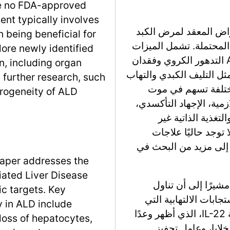
are no FDA-approved
nt typically involves
راض المعقد لمرض الكبد
n being beneficial for
اف العلاجية المحتملة. تشمل الميزات
ore newly identified
النسيجية الرئيسية لإصابة الخلايا الكبدية في ALD التدهور الكروي وفقدان
, including organ
مثل التليف الكبدي والتهاب
g further research, such
 تحديد آليات مختلفة تسهم في موت
rogeneity of ALD
ازمية، الإجهاد التأكسدي،
ات المسببة للالتهابات (مثل TNF-α)، والتغذية الذاتية غير
ة. على الرغم من التقدم في فهم ALD، لا توجد حاليًا علاجات
ة إلى مزيد من البحث في
paper addresses the
ated Liver Disease
ش القسم أيضًا دور الالتهاب في تقدم ALD، مشيرًا إلى أن تناول
ic targets. Key
ابات الالتهابية التي
y in ALD include
تفاقم تلف الكبد. تشمل الأهداف العلاجية الناشئة IL-22، الذي أظهر وعدًا
loss of hepatocytes,
خلايا، وعامل تحفيز