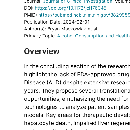
Journal:
Journal of Clinical Investigation
, Volum
DOI:
https://doi.org/10.1172/jci176345
PMID:
https://pubmed.ncbi.nlm.nih.gov/382995
Publication Date: 2024-02-01
Author(s): Bryan Mackowiak et al.
Primary Topic:
Alcohol Consumption and Health
Overview
In the concluding section of the researc
highlight the lack of FDA-approved drugs
Disease (ALD) despite extensive researc
years. They propose several translationa
opportunities, emphasizing the need for
technologies to analyze patient sample
models. Key areas for therapeutic deve
hepatocyte death, impaired liver regener