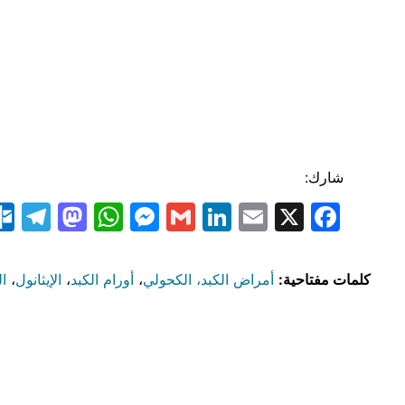
شارك:
am
odon
atsApp
essenger
LinkedIn
Gmail
Email
Facebook
X
كلمات مفتاحية:
أمراض الكبد، الكحولي
،
أورام الكبد
،
الإيثانول
،
ال