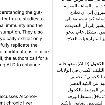
 بين المناعة المعوية
يرون إلى أن نماذج
derstanding the gut-
ا تظهر فقط إصابة كبدية خفيفة إلى
 for future studies to
شير إلى أن التعديلات
nal immunity and the
قيود. بشكل عام، يدعو
nsumption. They also
pically exhibit only
fully replicate the
c modifications in mice
l, the authors call for a
تناقش مقدمة ورقة البحث مرض الكبد المرتبط بالكحول (ALD)، وهو حالة
ing ALD to enhance
 حوالي 50% من حالات التليف الكبدي في الولايات
على “مرض الكبد الكحولي” لتخفيف
ت الكبدية، من الكبد الدهني
ني المرتبط بالكحول
(ASH)، التليف الكبدي، وسرطان الكبد الخلوي (HCC). تسلط الورقة
discusses Alcohol-
مني الكحول الشديدين يصابون بالكبد
nt chronic liver