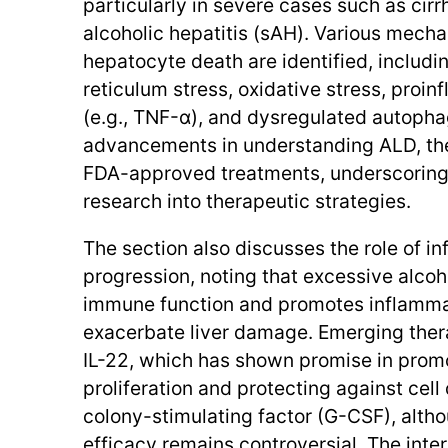
particularly in severe cases such as cir
alcoholic hepatitis (sAH). Various mecha
hepatocyte death are identified, includ
reticulum stress, oxidative stress, proi
(e.g., TNF-α), and dysregulated autopha
advancements in understanding ALD, the
FDA-approved treatments, underscoring 
research into therapeutic strategies.
The section also discusses the role of i
progression, noting that excessive alcoh
immune function and promotes inflamma
exacerbate liver damage. Emerging ther
IL-22, which has shown promise in prom
proliferation and protecting against cel
colony-stimulating factor (G-CSF), althou
efficacy remains controversial. The int