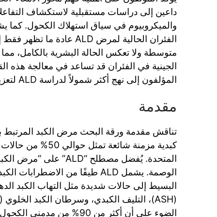
داعين إلى دراسات مستقبلية لاستكشاف التفاعلات
والميكروبيوم في سياق استهلاك الكحول. كما يش
الفئران الحالية لمرض ALD عادة م
متوسطة ولا تعكس الحالة البشرية بالكامل، مما ي
الجينية في الفئران قد تساعد في معالجة هذه ال
المؤلفون إلى نهج أكثر شمولاً لدراسة ALD لتعزيز استراتيجيات العلاج.
مقدمة
كبدية مزمنة شائعة تمثل
المتحدة. يُفضل مصطلح “ALD” 
الوصمة. يشمل ALD طيفًا من الاضطرابا
البسيط إلى حالات شديدة مثل التهاب الكبد الده
الضوء على أن أكثر من 90% من مد