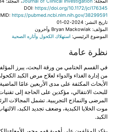
المجلة:
Journal of Clinical Investigation
، المجلد: 134
DOI:
https://doi.org/10.1172/jci176345
PMID:
https://pubmed.ncbi.nlm.nih.gov/38299591
تاريخ النشر: 2024-02-01
المؤلف: Bryan Mackowiak وآخرون
الموضوع الرئيسي:
استهلاك الكحول وآثاره الصحية
نظرة عامة
في القسم الختامي من ورقة البحث، يبرز المؤلفو
الأبحاث المكثفة على مدى الأربعين عامًا الماض
للبحث الانتقالي، مؤكدين على الحاجة إلى تقنيات
المرضى والنماذج التجريبية. تشمل المجالات الرئ
موت الخلايا الكبدية، وضعف تجديد الكبد، الالتها
الكبد.