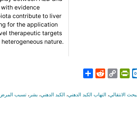
 with evidence
iota contribute to liver
g for the application
el therapeutic targets
 heterogeneous nature.
Share
PrintFriendly
Reddit
Outlook.com
Copy
Telegr
Mast
Wh
M
Link
بحث الانتقالي
،
التهاب الكبد الدهني
،
الكبد الدهني
،
بشر
،
تسبب المرض