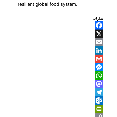
resilient global food system.
شارك:
Facebook
X
Email
LinkedIn
Gmail
Messenger
WhatsApp
Mastodon
Telegram
Outlook.com