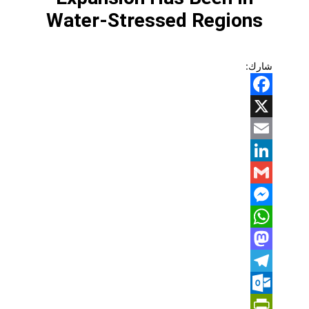
Water-Stressed Regions
شارك:
Facebook
X
Email
LinkedIn
Gmail
Messenger
WhatsApp
Mastodon
Telegram
Outlook.com