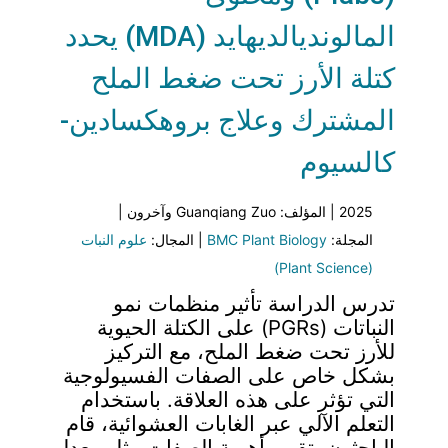
المالونديالديهايد (MDA) يحدد
كتلة الأرز تحت ضغط الملح
المشترك وعلاج بروهكسادين-
كالسيوم
2025 | المؤلف: Guanqiang Zuo وآخرون |
المجلة:
BMC Plant Biology
| المجال:
علوم النبات
(Plant Science)
تدرس الدراسة تأثير منظمات نمو
النباتات (PGRs) على الكتلة الحيوية
للأرز تحت ضغط الملح، مع التركيز
بشكل خاص على الصفات الفسيولوجية
التي تؤثر على هذه العلاقة. باستخدام
التعلم الآلي عبر الغابات العشوائية، قام
الباحثون بتقييم أهمية الصفات مثل معدل