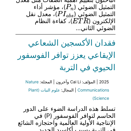
P
n
التمثيل الضوئي (
)، مؤشر أداء
P
I
a
b
s
التمثيل الضوئي (
)، معدل نقل
E
T
R
الإلكترون (
)، كفاءة النظام
الضوئي الثاني…
فقدان الأكسجين الشعاعي
الإيقاعي يعزز توافر الفوسفور
الحيوي في التربة
2025 | المؤلف: Cai Li وآخرون | المجلة:
Nature
Communications
| المجال:
علوم النبات (Plant
Science)
تسلط هذه الدراسة الضوء على الدور
الحاسم لتوافر الفوسفور (P) في
الإنتاجية الأولية العالمية واحتجازه الشائع
في التربة بسبب أكاسيد الحديد