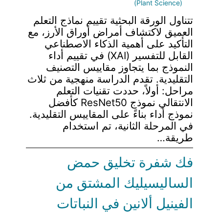
(Plant Science)
تتناول الورقة البحثية تقييم نماذج التعلم
العميق لاكتشاف أمراض أوراق الأرز، مع
التأكيد على أهمية الذكاء الاصطناعي
القابل للتفسير (XAI) في تقييم أداء
النموذج بما يتجاوز مقاييس التصنيف
التقليدية. تقدم الدراسة منهجية من ثلاث
مراحل: أولاً، حددت تقنيات التعلم
الانتقالي نموذج ResNet50 كأفضل
نموذج أداء بناءً على المقاييس التقليدية.
في المرحلة الثانية، تم استخدام
طريقة…
فك شفرة تخليق حمض
الساليسيليك المشتق من
الفينيل ألانين في النباتات