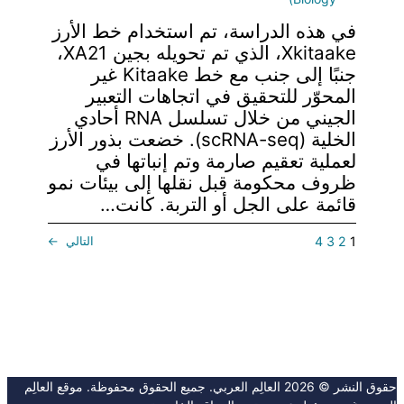
في هذه الدراسة، تم استخدام خط الأرز
Xkitaake، الذي تم تحويله بجين XA21،
جنبًا إلى جنب مع خط Kitaake غير
المحوّر للتحقيق في اتجاهات التعبير
الجيني من خلال تسلسل RNA أحادي
الخلية (scRNA-seq). خضعت بذور الأرز
لعملية تعقيم صارمة وتم إنباتها في
ظروف محكومة قبل نقلها إلى بيئات نمو
قائمة على الجل أو التربة. كانت…
1
2
3
4
التالي
→
حقوق النشر © 2026 العالِم العربي. جميع الحقوق محفوظة. موقع العالِم