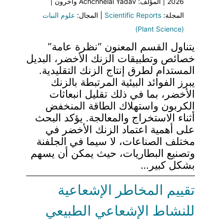
2026 | المؤلف: Achchhelal Yadav وآخرون |
المجلة:
Scientific Reports
| المجال:
علوم النبات
(Plant Science)
يتناول القسم المعنون “نظرة عامة”
خصائص وتطبيقات الزنك الأخضر، البديل
المستدام لطرق إنتاج الزنك التقليدية.
يبرز الفوائد البيئية المرتبطة بالزنك
الأخضر، بما في ذلك تقليل انبعاثات
الكربون واستهلاك الطاقة المنخفض
أثناء الاستخراج والمعالجة. يؤكد البحث
على أهمية اعتماد الزنك الأخضر في
مختلف الصناعات، لا سيما في الجلفنة
وتصنيع البطاريات، حيث يمكن أن يسهم
بشكل كبير…
تقييم المخاطر الإشعاعية
للنشاط الإشعاعي الطبيعي