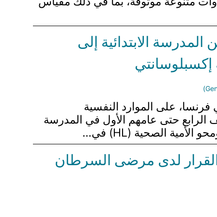
تقيم باستخدام أدوات متنوعة موثوقة، بما في ذلك مقياس
 المدرسة الابتدائية إلى
صحة في المدارس في فرنسا، على الموارد النفسية
مو الحرجة. تتبعت الدراسة الطولية 744 طالبًا من الصف الرابع حتى عامهم الأول في المدرسة
دم القرار لدى مرضى السرطان