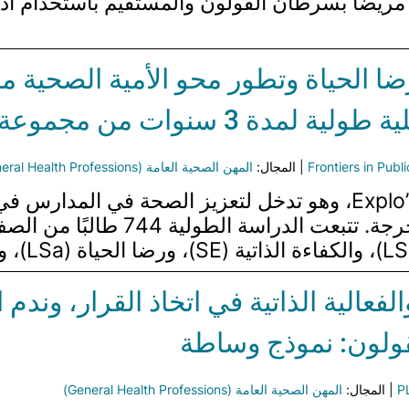
لمريض. تم إجراء تحليل مقطعي مع 258 مريضًا بسرطان القولون والمس
رضا الحياة وتطور محو الأمية الصحية من
ت من مجموعة إكسبلوسانتي
Frontiers in Publ
| المجال:
المهن الصحية العامة (General Health Professions)
تبحث ورقة البحث في تأثير برنامج Explo’Santé، وهو تدخل لتعزيز ال
والاجتماعية للطلاب خلال مراحل الن
الفعالية الذاتية في اتخاذ القرار، ون
لقولون: نموذج وساطة
P
| المجال:
المهن الصحية العامة (General Health Professions)