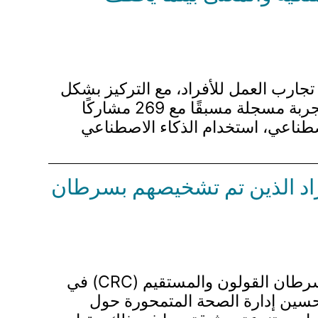
لطرق استخدام الذكاء الاصطناعي (AI) المختلفة على تجارب العمل للأفراد، مع التركيز بشكل
خاص على الكفاءة الذاتية، وملكية مخرجات المهام، والمعنى المدرك في العمل. من خلال تجربة مسجلة مسبقًا مع 269 مشاركًا
الذكاء الاصطناعي، استخدام الذكاء الاصطناعي
أفراد الذين تم تشخيصهم بسرطان
تدرس هذه الدراسة محو الأمية الصحية الإلكترونية (eHL) بين الأفراد الذين تم تشخيصهم بسرطان القولون والمستقيم (CRC) في
تحسين إدارة الصحة المتمحورة حول