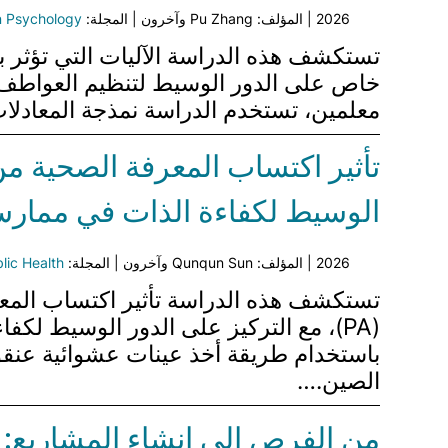
2026 | المؤلف: Pu Zhang وآخرون | المجلة:
in Psychology
معلمين، تستخدم الدراسة نمذجة المعادلات الهيكلية (SEM) للكشف عن علاقات مهمة بين PsyCap وER
تأثير اكتساب المعرفة الصحية من
الوسيط لكفاءة الذات في ممارسة
2026 | المؤلف: Qunqun Sun وآخرون | المجلة:
blic Health
الصين.…
من الفرص إلى إنشاء المشاريع: ن