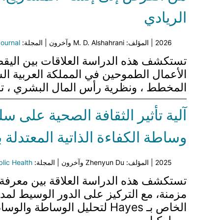
الريادي
2026 | المؤلف: M. D. Alshahrani وآخرون | المجلة:
Journal
الأعمال الطموحين في المملكة العربية ال
المخطط ، ونظرية رأس المال البشري ، تم جمع البيانات من 405 مشا
آلية تأثير الثقافة الصحية على س
وساطة الكفاءة الذاتية المعتدلة
2025 | المؤلف: Zhenyun Du وآخرون | المجلة:
blic Health
تستكشف هذه الدراسة العلاقة بين معرفة ا
الخاص بـ Hayes لتحليل الوسا