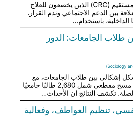
تستكشف هذه الدراسة العوامل التي تسهم في ندم القرار بين مرضى سرطان القولون والمستقيم (CRC) الذين يخضعون للعلاج
اقة بين الدعم الاجتماعي وندم القرار.
ن طلاب الجامعات: الدور
بشكل إشكالي بين طلاب الجامعات، مع
التركيز على دور الكفاءة الذاتية كوسيط والنشاط البدني كمعتدل. تم إجراء البحث من خلال مسح مقطعي شمل 2,680 طالبًا جامعيًا
صلة. تكشف النتائج أن الأحداث…
نفسي، تنظيم العواطف، وفعالية