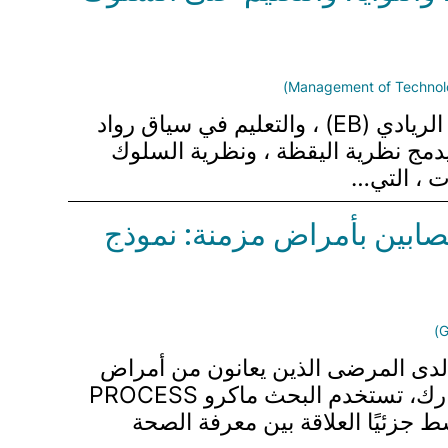
تستكشف هذه الدراسة العلاقات بين اليقظة الريادية (EA) ، والنوايا الريادية (EI) ، والسلوك الريادي (EB) ، والتعليم في سياق رواد
دمج نظرية اليقظة ، ونظرية السلوك
لمصابين بأمراض مزمنة: نموذج
ت لدى المرضى الذين يعانون من أمراض
مزمنة، مع التركيز على الدور الوسيط لمدة المرض. باستخدام تصميم مقطعي مع 601 مشارك، تستخدم البحث ماكرو PROCESS
 تتوسط جزئيًا العلاقة بين معرفة الصحة