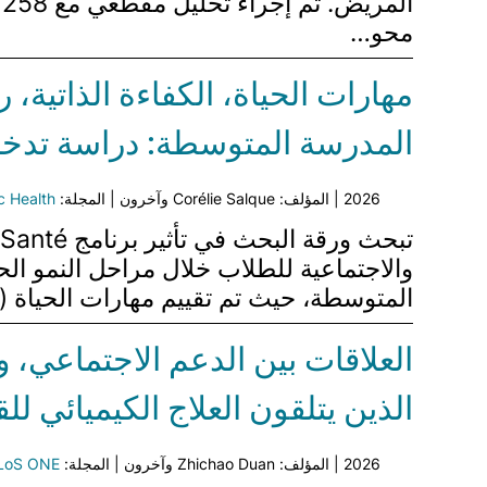
ا
محو…
مهارات الحياة، الكفاءة الذاتية، 
المدرسة المتوسطة: دراسة تدخلية طولية لمدة 3 سنوا
2026 | المؤلف: Corélie Salque وآخرون | المجلة:
ic Health
المتوسطة، حيث تم تقييم مهارات الحياة (LS)، والكفاءة الذاتية (SE)، ورضا الحياة (LSa)، ومحو الأمية الصحية (HL) في…
العلاقات بين الدعم الاجتماعي، و
الذين يتلقون العلاج الكيميائي ل
2026 | المؤلف: Zhichao Duan وآخرون | المجلة:
LoS ONE