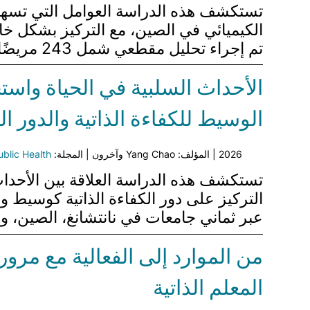
الكيميائي في الصين، مع التركيز بشكل خاص
تم إجراء تحليل مقطعي شمل 243 مريضًا من مرضى CRC من مستشفى ثلاثي في منغوليا الداخلية، باستخدام…
الأحداث السلبية في الحياة واست
الوسيط للكفاءة الذاتية والدور ا
2026 | المؤلف: Yang Chao وآخرون | المجلة:
ublic Health
تستكشف هذه الدراسة العلاقة بين الأحداث
عبر ثماني جامعات في نانتشانغ، الصين، 
من الموارد إلى الفعالية مع مرو
المعلم الذاتية