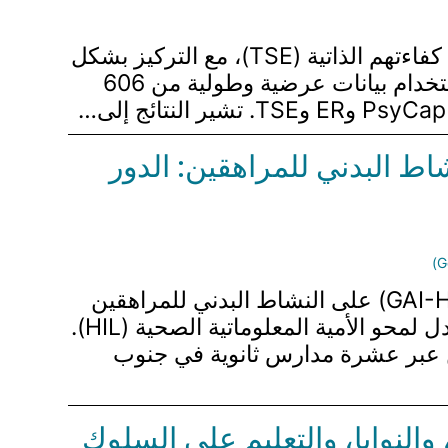
تستكشف هذه الدراسة الآليات التي تؤثر بها رأس المال النفسي للمعلمين (PsyCap) على كفاءتهم الذاتية (TSE)، مع التركيز بشكل
خاص على الدور الوسيط لتنظيم العواطف (ER) بين معلمي المدارس الابتدائية الصينية. باستخدام بيانات عرضية وطولية من 606
اط البدني للمراهقين: الدور
تستكشف هذه الدراسة تأثير اكتساب المعرفة الصحية من الذكاء الاصطناعي التوليدي (GAI-HKA) على النشاط البدني للمراهقين
(PA)، مع التركيز على الدور الوسيط لكفاءة الذات في ممارسة الرياضة (ESE) والدور المعدل لمحو الأمية المعلوماتية الصحية (HIL).
ت عشوائية عنقودية مصنفة، تم جمع البيانات من 2,306 مراهقين عبر عشرة مدارس ثانوية في جنوب
النوايا، والتعليم على السلوك