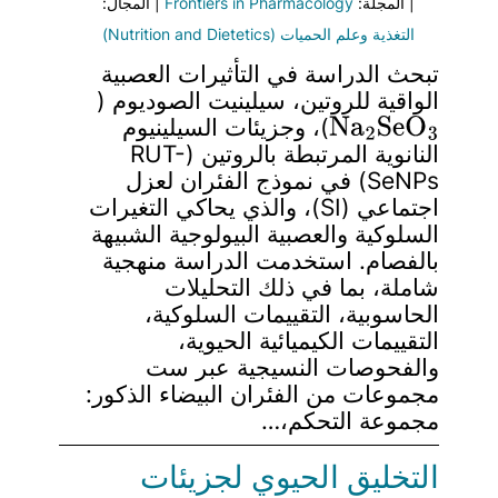
| المجلة:
Frontiers in Pharmacology
| المجال:
التغذية وعلم الحميات (Nutrition and Dietetics)
تبحث الدراسة في التأثيرات العصبية
الواقية للروتين، سيلينيت الصوديوم (
Na
2
SeO
3
)، وجزيئات السيلينيوم
النانوية المرتبطة بالروتين (RUT-
SeNPs) في نموذج الفئران لعزل
اجتماعي (SI)، والذي يحاكي التغيرات
السلوكية والعصبية البيولوجية الشبيهة
بالفصام. استخدمت الدراسة منهجية
شاملة، بما في ذلك التحليلات
الحاسوبية، التقييمات السلوكية،
التقييمات الكيميائية الحيوية،
والفحوصات النسيجية عبر ست
مجموعات من الفئران البيضاء الذكور:
مجموعة التحكم،…
التخليق الحيوي لجزيئات