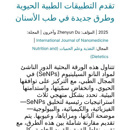
تقدم التطبيقات الطبية الحيوية
وطرق جديدة في طب الأسنان
2025 | المؤلف: Zhenyun Du وآخرون | المجلة:
|
International Journal of Nanomedicine
المجال:
التغذية وعلم الحميات (Nutrition and
Dietetics)
تتناول هذه الورقة البحثية الدور الناشئ
لمواد النانو السيلينيوم (SeNPs) في
المجال الطبي، مع التركيز على توافقها
الحيوي، وانخفاض سمّيتها، واستدامتها
البيئية. تحدد بشكل منهجي ثلاث
استراتيجيات رئيسية لتخليق SeNPs—
الفيزيائية، والكيميائية، والبيولوجية—
موضحة آلياتها، ومزاياها، وعيوبها. يتم
تقديم مقارنة شاملة بين هذه الطرق، مع
تقييم نقاط القوة والقيود الخاصة بكل