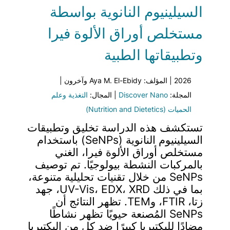
السيلينيوم النانوية بواسطة
مستخلص أوراق الألوة فيرا
وتطبيقاتها الطبية
2026 | المؤلف: Aya M. El-Ebidy وآخرون |
المجلة:
Discover Nano
| المجال:
التغذية وعلم
الحميات (Nutrition and Dietetics)
تستكشف هذه الدراسة تخليق وتطبيقات
السيلينيوم النانوية (SeNPs) باستخدام
مستخلص أوراق الألوة فيرا، الغني
بالمركبات النشطة بيولوجيًا. تم توصيف
SeNPs من خلال تقنيات تحليلية متنوعة،
بما في ذلك UV-Vis، EDX، XRD، جهد
زتا، FTIR، وTEM. تظهر النتائج أن
SeNPs المُصنعة حيويًا تظهر نشاطًا
مضادًا للبكتيريا كبيرًا ضد كل من البكتيريا