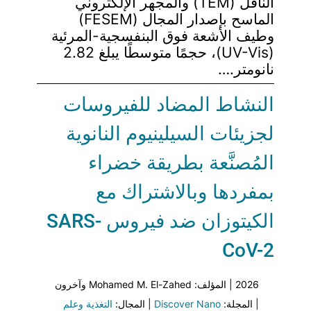
الناقل (TEM) والمجهر الإلكتروني
الماسح بإصدار المجال (FESEM)
وطيف الأشعة فوق البنفسجية-المرئية
(UV-Vis)، حجمًا متوسطًا يبلغ 2.82
نانومتر.…
النشاط المضاد للفيروسات
لجزيئات السيلينيوم النانوية
المُصنَّعة بطريقة خضراء
بمفردها وبالاشتراك مع
الكيتوزان ضد فيروس SARS-
CoV-2
2026 | المؤلف: Mohamed M. El-Zahed وآخرون
| المجلة:
Discover Nano
| المجال:
التغذية وعلم