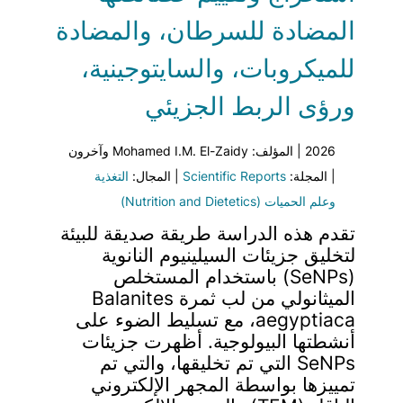
المضادة للسرطان، والمضادة
للميكروبات، والسايتوجينية،
ورؤى الربط الجزيئي
2026 | المؤلف: Mohamed I.M. El-Zaidy وآخرون
| المجلة:
Scientific Reports
| المجال:
التغذية
وعلم الحميات (Nutrition and Dietetics)
تقدم هذه الدراسة طريقة صديقة للبيئة
لتخليق جزيئات السيلينيوم النانوية
(SeNPs) باستخدام المستخلص
الميثانولي من لب ثمرة Balanites
aegyptiaca، مع تسليط الضوء على
أنشطتها البيولوجية. أظهرت جزيئات
SeNPs التي تم تخليقها، والتي تم
تمييزها بواسطة المجهر الإلكتروني