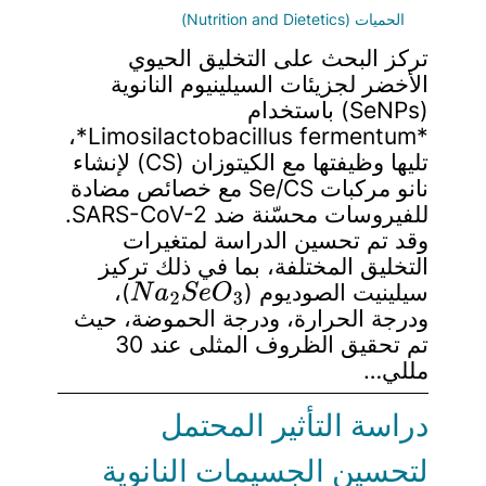
الحميات (Nutrition and Dietetics)
تركز البحث على التخليق الحيوي
الأخضر لجزيئات السيلينيوم النانوية
(SeNPs) باستخدام
*Limosilactobacillus fermentum*،
تليها وظيفتها مع الكيتوزان (CS) لإنشاء
نانو مركبات Se/CS مع خصائص مضادة
للفيروسات محسّنة ضد SARS-CoV-2.
وقد تم تحسين الدراسة لمتغيرات
التخليق المختلفة، بما في ذلك تركيز
N
a
2
S
e
O
3
سيلينيت الصوديوم (
)،
ودرجة الحرارة، ودرجة الحموضة، حيث
تم تحقيق الظروف المثلى عند 30
مللي…
دراسة التأثير المحتمل
لتحسين الجسيمات النانوية