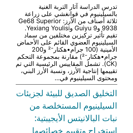
تدرس الدراسة آثار التربة الغنية
بالسيلينيوم في قوانغشي على زراعة
ثلاثة أصناف من الأرز: Ge68 Superior
9938 وGuiyu 9 وYexiang Youlisi.
تقيم تأثير تركيزين مختلفين من سماد
السيلينيوم العضوي القائم على الأحماض
الأمينية (100 جرام•هكتار⁻² و200
جرام•هكتار⁻²) مقارنة بمجموعة التحكم
(CK). تشمل المقاييس الرئيسية التي تم
تقييمها إنتاجية الأرز، ونسبة الأرز البني،
ومحتوى السيلينيوم في…
التخليق الصديق للبيئة لجزيئات
السيلينيوم المستخلصة من
نبات البالانيتس الأيجيبتية:
استخراج وتقييم خصائصها