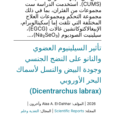
(CUMS). استخدمت الدراسة ست
مجموعات من الفئران، بما في ذلك
مجموعة التحكم ومجموعات العلاج
المختلفة التي تلقت إما إسكيتالوبرام،
الإبيغالاكتوكاتشين غالات (EGCG)،
سيلينيت الصوديوم (Na₂SeO₃)،…
تأثير السيلينيوم العضوي
والنانو على النضج الجنسي
وجودة البيض والنسل لأسماك
البحر الأوروبي
(Dicentrarchus labrax)
2026 | المؤلف: Alaa A. El‑Dahhar وآخرون |
المجلة:
Scientific Reports
| المجال:
التغذية وعلم