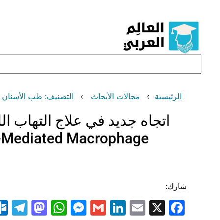
تخطى
إلى
المحتوى
البحث
الرئيسية
مجالات الأبحاث
التصنيف: طب الأسنان (Dentistry
اتجاه جديد في علاج التهاب الل
al-Mediated Macrophage
شارك:
am
odon
atsApp
essenger
LinkedIn
Gmail
Email
Facebook
X