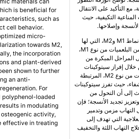
amic materials can
 مع التأكيد على الانتقال
ch is beneficial for
المناعية التكيفية، حيث
haracteristics, such as
لأنسجة وإصلاحها.
t cell behavior.
optimized micro-
تظهر البلعميات مرونة ويمكن أن تستقطب إلى أنماط M1 وM2، التي لها
arization towards M2,
وظائف متميزة في الالتهاب وشفاء الأنسجة. تهيمن البلعميات من نوع M1،
ally, the incorporation
 المراحل المبكرة من
ions and plant-derived
ن خلال إفراز سيتوكينات
been shown to further
مثل TNF-α وIL-1β. على العكس، تصبح البلعميات من نوع M2، المرتبطة
ng an anti-
شفاء، حيث تفرز سيتوكينات
regeneration. For
 وTGF-β. تشير الأبحاث إلى أن التحول من
d polyphenol-loaded
لالتهاب وتعزيز تجديد الأنسجة؛ فإن
results in modulating
 التهاب مزمن وتدمير
osteogenic activity,
لعلاجية التي تهدف إلى
 effective in treating
ج التهاب اللثة والتخفيف