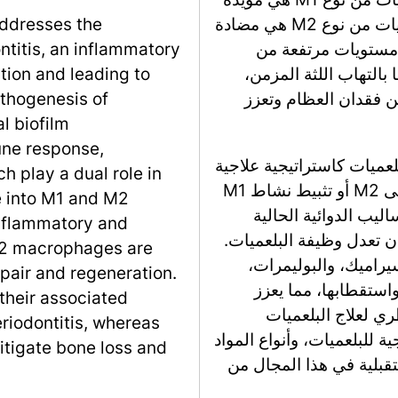
للالتهاب وتساهم في تدمير الأنسجة، بينما البلعميات من نوع M2 هي مضادة
addresses the
ط مستويات مرتفعة من
ontitis, an inflammatory
تبطة بها بالتهاب اللثة المزمن،
tion and leading to
ن نوع M2 أنها تخفف من فقدان العظام وتعزز
athogenesis of
al biofilm
ne response,
عميات كاستراتيجية علاجية
h play a dual role in
لالتهاب اللثة، مقترحة أن تعزيز التحول من M1 إلى M2 أو تثبيط نشاط M1
e into M1 and M2
اليب الدوائية الحالية
nflammatory and
أن تعدل وظيفة البلعميات.
 M2 macrophages are
يراميك، والبوليمرات،
pair and regeneration.
واستقطابها، مما يعزز
their associated
ي لعلاج البلعميات
riodontitis, whereas
ية للبلعميات، وأنواع المواد
tigate bone loss and
تقبلية في هذا المجال من