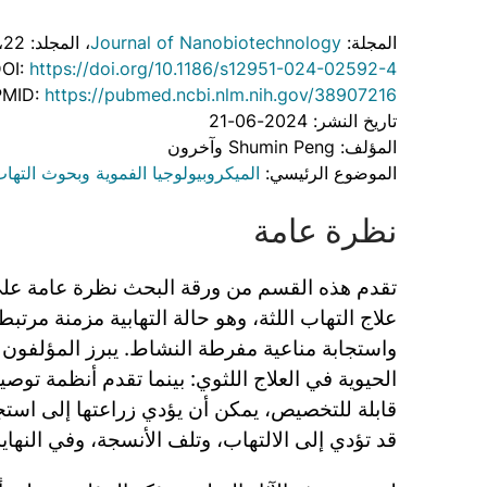
المجلة:
Journal of Nanobiotechnology
، المجلد: 22
،
OI:
https://doi.org/10.1186/s12951-024-02592-4
PMID:
https://pubmed.ncbi.nlm.nih.gov/38907216
تاريخ النشر: 2024-06-21
المؤلف: Shumin Peng وآخرون
الموضوع الرئيسي:
الميكروبيولوجيا الفموية وبحوث التهاب
نظرة عامة
تقدم هذه القسم من ورقة البحث نظرة عامة على 
علاج التهاب اللثة، وهو حالة التهابية مزمنة مرتبط
واستجابة مناعية مفرطة النشاط. يبرز المؤلفون ا
الحيوية في العلاج اللثوي: بينما تقدم أنظمة توصي
قابلة للتخصيص، يمكن أن يؤدي زراعتها إلى استج
قد تؤدي إلى الالتهاب، وتلف الأنسجة، وفي النهاي