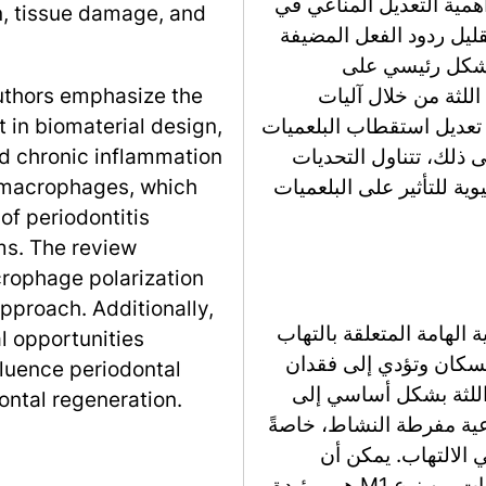
أهمية التعديل المناعي في
n, tissue damage, and
ليل ردود الفعل المضيفة
 بشكل رئيسي على
 اللثة من خلال آليات
authors emphasize the
تعديل استقطاب البلعميات
in biomaterial design,
ى ذلك، تتناول التحديات
d chronic inflammation
ية للتأثير على البلعميات
n macrophages, which
 of periodontitis
ms. The review
crophage polarization
approach. Additionally,
 الهامة المتعلقة بالتهاب
l opportunities
لتهابية تؤثر على 10-15% من السكان وتؤدي إلى فقدان
fluence periodontal
 اللثة بشكل أساسي إلى
ntal regeneration.
اعية مفرطة النشاط، خاصةً
ي الالتهاب. يمكن أن
تستقطب البلعميات إلى أنماط M1 وM2: البلعميات من نوع M1 هي مؤيدة