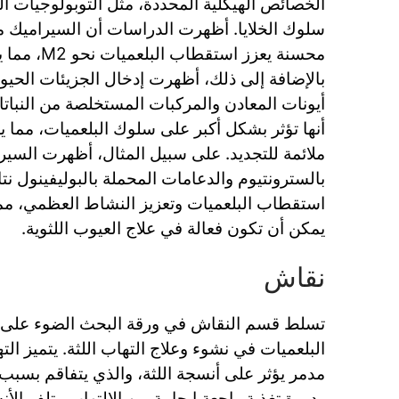
الخصائص الهيكلية المحددة، مثل التوبولوجيات ال
سلوك الخلايا. أظهرت الدراسات أن السيراميك مع
محسنة يعزز است
بالإضافة إلى ذلك، أظهرت إدخال الجزيئات الحيو
أيونات المعادن والمركبات المستخلصة من النباتا
أنها تؤثر بشكل أكبر على سلوك البلعميات، مما يع
ملائمة للتجديد. على سبيل المثال، أظهرت السير
بالسترونتيوم والدعامات المحملة بالبوليفينول نت
استقطاب البلعميات وتعزيز النشاط العظمي، مما
يمكن أن تكون فعالة في علاج العيوب اللثوية.
نقاش
تسلط قسم النقاش في ورقة البحث الضوء على 
البلعميات في نشوء وعلاج التهاب اللثة. يتميز الته
مدمر يؤثر على أنسجة اللثة، والذي يتفاقم بسبب 
ودورة تغذية راجعة إيجابية بين الالتهاب وتلف الأ