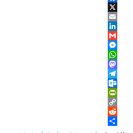
Facebook
X
Email
LinkedIn
Gmail
Messenger
WhatsApp
Mastodon
Telegram
Outlook.com
PrintFriendly
Copy
Reddit
Link
Share