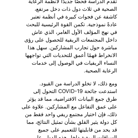
تقدم الدراسة فحصًا جديدًا لأنظمة الرعاية
الصحية في ثلاث دول ذات دخل مرتفع،
كاشفة عن فجوات كبيرة في أنظمة تعتبر
عادةً نموذجية. تكمن القوة الرئيسية للبحث
في نهج المؤلف الأول الغامر، الذي عاش
داخل المجتمعات الريفية للحصول على رؤى
مباشرة حول تجارب المشاركين. سهل هذا
الانخراط فهمًا أعمق للتحديات التي تواجهها
النساء الريفيات في الوصول إلى خدمات
الرعاية الصحية.
ومع ذلك، لا تخلو الدراسة من القيود.
استدعت جائحة COVID-19 التحول إلى
طرق جمع البيانات الافتراضية، مما قد يؤثر
على عمق التفاعل مع المشاركين. علاوة على
ذلك، فإن اختيار مجتمع ريفي واحد فقط من
كل دولة يثير القلق بشأن تمثيل النتائج، مما
قد يحد من قابليتها للتعميم على جميع
السياقات الريفية داخل هذه الدول. على