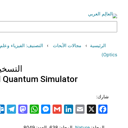
تخطى
إلى
المحتوى
البحث
الرئيسية
مجالات الأبحاث
التصنيف: الفيزياء وعلم الفلك (Astronomy
Optics)
التسخي
al Quantum Simulator
شارك:
am
odon
atsApp
essenger
LinkedIn
Gmail
Email
Facebook
X
المجلة:
Nature
، المجلد: 638
، العدد: 8049