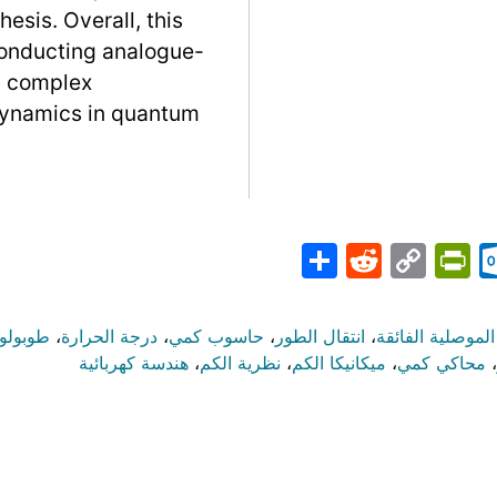
esis. Overall, this
conducting analogue-
g complex
dynamics in quantum
Share
PrintFriendly
Reddit
Outlook.com
Copy
Telegr
Mast
Wh
M
Link
الموصلية الفائقة
،
انتقال الطور
،
حاسوب كمي
،
درجة الحرارة
،
طوبولوج
،
محاكي كمي
،
ميكانيكا الكم
،
نظرية الكم
،
هندسة كهربائية