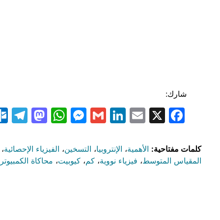
شارك:
am
odon
atsApp
essenger
LinkedIn
Gmail
Email
Facebook
X
كلمات مفتاحية:
الأهمية
،
الإنتروبيا
،
التسخين
،
الفيزياء الإحصائية
،
المقياس المتوسط
،
فيزياء نووية
،
كم
،
كيوبيت
،
محاكاة الكمبيوتر