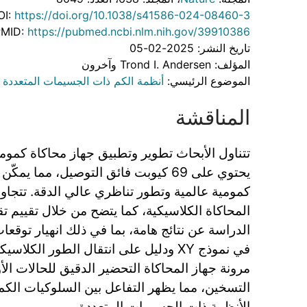
OI:
https://doi.org/10.1038/s41586-024-08460-3
PMID:
https://pubmed.ncbi.nlm.nih.gov/39910386
تاريخ النشر: 2025-02-05
المؤلف: Trond I. Andersen وآخرون
الموضوع الرئيسي:
أنظمة الكم ذات الجسيمات المتعددة
المناقشة
تتناول الأبحاث تطوير وتطبيق جهاز محاكاة كم
يحتوي على 69 كيوبت فائق التوصيل، مما ي
كمومية عالمية وتطور تناظري عالي الدقة. تتجاو
المحاكاة الكلاسيكية، كما يتضح من خلال تقييم تق
في نموذج XY ودليل على انتقال الطور الك
مرونة جهاز المحاكاة التحضير الدقيق للحالات الأ
التسخين، مما يظهر التفاعل بين السلوكيات الكم
الأنظمة ذات الجسيمات المتعددة.