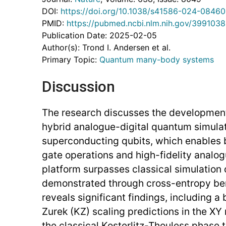
DOI:
https://doi.org/10.1038/s41586-024-08460
PMID:
https://pubmed.ncbi.nlm.nih.gov/399103
Publication Date: 2025-02-05
Author(s): Trond I. Andersen et al.
Primary Topic:
Quantum many-body systems
Discussion
The research discusses the development
hybrid analogue-digital quantum simulat
superconducting qubits, which enables 
gate operations and high-fidelity analog
platform surpasses classical simulation c
demonstrated through cross-entropy be
reveals significant findings, including 
Zurek (KZ) scaling predictions in the X
the classical Kosterlitz-Thouless phase t