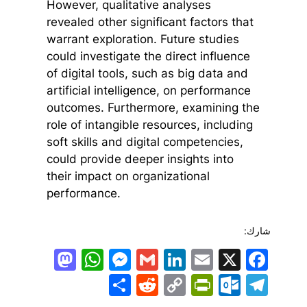
However, qualitative analyses
revealed other significant factors that
warrant exploration. Future studies
could investigate the direct influence
of digital tools, such as big data and
artificial intelligence, on performance
outcomes. Furthermore, examining the
role of intangible resources, including
soft skills and digital competencies,
could provide deeper insights into
their impact on organizational
performance.
شارك:
todon
hatsApp
Messenger
LinkedIn
Gmail
Email
Facebook
X
Share
PrintFriendly
Reddit
Outlook.com
Copy
Telegram
Link