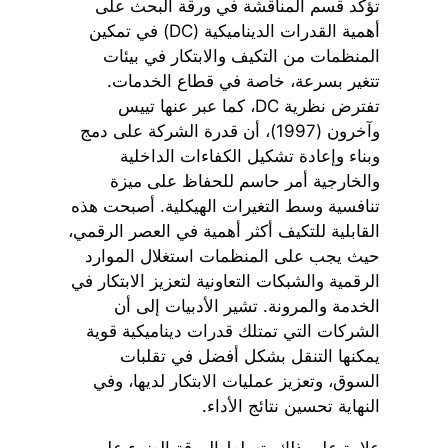
تؤكد قسم المناقشة في ورقة البحث على
أهمية القدرات الديناميكية (DC) في تمكين
المنظمات من التكيف والابتكار في بيئات
تتغير بسرعة، خاصة في قطاع الخدمات.
تفترض نظرية DC، كما عبر عنها تييس
وآخرون (1997)، أن قدرة الشركة على دمج
وبناء وإعادة تشكيل الكفاءات الداخلية
والخارجية أمر حاسم للحفاظ على ميزة
تنافسية وسط التغيرات الهيكلية. أصبحت هذه
القابلية للتكيف أكثر أهمية في العصر الرقمي،
حيث يجب على المنظمات استغلال الموارد
الرقمية والشبكات التعاونية لتعزيز الابتكار في
الخدمة والمرونة. تشير الأدبيات إلى أن
الشركات التي تمتلك قدرات ديناميكية قوية
يمكنها التنقل بشكل أفضل في تقلبات
السوق، وتعزيز عمليات الابتكار لديها، وفي
النهاية تحسين نتائج الأداء.
علاوة على ذلك، تسلط الورقة الضوء على