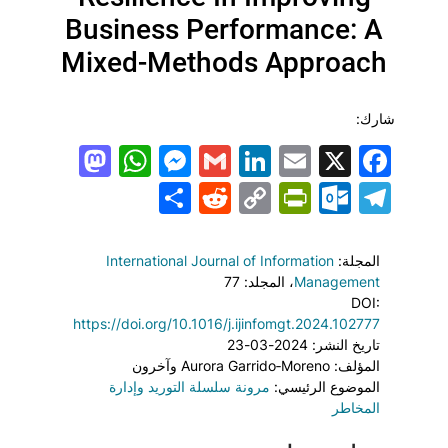
Business Performance: A
Mixed-Methods Approach
شارك:
todon
hatsApp
Messenger
LinkedIn
Gmail
Email
Facebook
X
Share
PrintFriendly
Reddit
Outlook.com
Copy
Telegram
Link
المجلة:
International Journal of Information
Management
، المجلد: 77
DOI:
https://doi.org/10.1016/j.ijinfomgt.2024.102777
تاريخ النشر: 2024-03-23
المؤلف: Aurora Garrido‐Moreno وآخرون
الموضوع الرئيسي:
مرونة سلسلة التوريد وإدارة
المخاطر