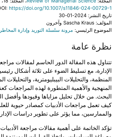
المجلة:
Review of Managerial Science
، المجلد: 18
، 
DOI:
https://doi.org/10.1007/s11846-024-00729-1
تاريخ النشر: 2024-01-30
المؤلف: Sascha Kraus وآخرون
الموضوع الرئيسي:
مرونة سلسلة التوريد وإدارة المخاطر
نظرة عامة
تتناول هذه المقالة الدور الحاسم لمقالات مراجع
الإدارة، مع تسليط الضوء على ثلاثة أشكال رئيسي
المنظمة، والتحليلات البيبليومترية، والتحليلات ال
المنهجية والأهمية المتطورة لهذه المراجعات كع
البحث. من خلال تحليل مزاياها وقيودها وأفضل ا
كيف تعمل مراجعات الأدبيات كمصادر حيوية للع
والممارسين، مما يؤثر على تطوير دراسات الإدارة
تؤكد الخاتمة على أهمية مقالات مراجعة الأدبيات 
وصياغة السياسات، واتخاذ القرارات المستندة إلى