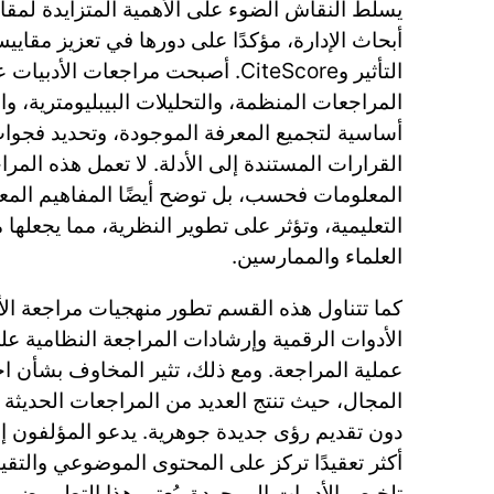
يسلط النقاش الضوء على الأهمية المتزايدة لمقا
أبحاث الإدارة، مؤكدًا على دورها في تعزيز مقاي
التأثير وCiteScore. أصبحت مراجعات الأ
المراجعات المنظمة، والتحليلات البيبليومترية، وال
أساسية لتجميع المعرفة الموجودة، وتحديد فجوات 
القرارات المستندة إلى الأدلة. لا تعمل هذه الم
المعلومات فحسب، بل توضح أيضًا المفاهيم المع
التعليمية، وتؤثر على تطوير النظرية، مما يجعلها
العلماء والممارسين.
كما تتناول هذه القسم تطور منهجيات مراجعة الأد
الأدوات الرقمية وإرشادات المراجعة النظامية ع
عملية المراجعة. ومع ذلك، تثير المخاوف بشأن ا
المجال، حيث تنتج العديد من المراجعات الحديثة
دون تقديم رؤى جديدة جوهرية. يدعو المؤلفون إل
أكثر تعقيدًا تركز على المحتوى الموضوعي والتقيي
تلخيص الأدبيات الموجودة. يُعتبر هذا التطور ضرو