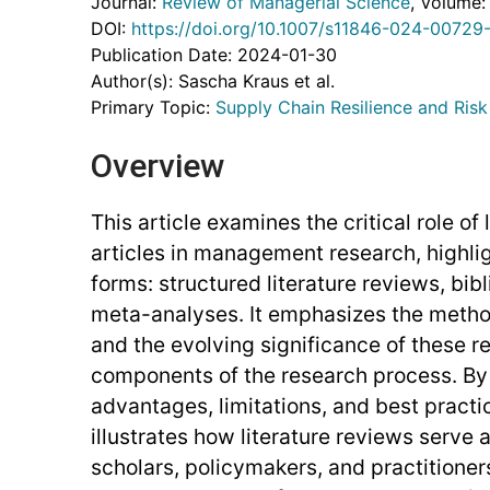
Journal:
Review of Managerial Science
, Volume:
DOI:
https://doi.org/10.1007/s11846-024-00729-
Publication Date: 2024-01-30
Author(s): Sascha Kraus et al.
Primary Topic:
Supply Chain Resilience and Ri
Overview
This article examines the critical role of 
articles in management research, highli
forms: structured literature reviews, bib
meta-analyses. It emphasizes the metho
and the evolving significance of these r
components of the research process. By 
advantages, limitations, and best practic
illustrates how literature reviews serve a
scholars, policymakers, and practitioner