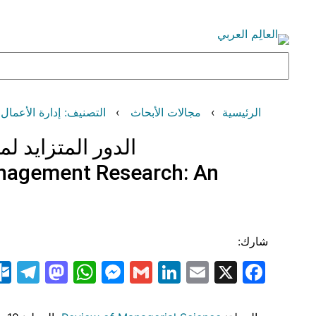
تخطى
إلى
المحتوى
البحث
الرئيسية
مجالات الأبحاث
التصنيف: إدارة الأعمال والمحاسبة (d Accounting
الدور المتزايد ل
Management Research: An
شارك:
am
odon
atsApp
essenger
LinkedIn
Gmail
Email
Facebook
X