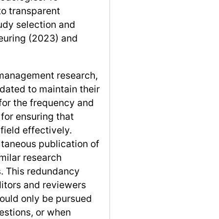
 to transparent
udy selection and
euring (2023) and
f management research,
dated to maintain their
 for the frequency and
for ensuring that
field effectively.
ltaneous publication of
imilar research
s. This redundancy
itors and reviewers
hould only be pursued
estions, or when