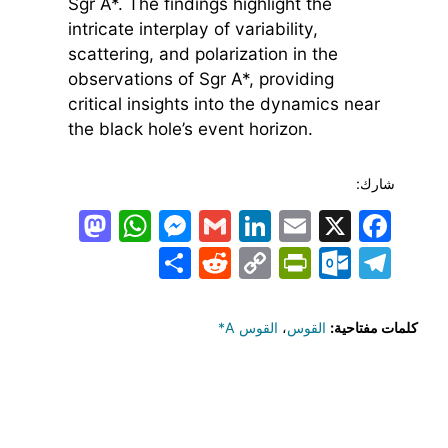
Sgr A*. The findings highlight the
intricate interplay of variability,
scattering, and polarization in the
observations of Sgr A*, providing
critical insights into the dynamics near
the black hole’s event horizon.
شارك:
todon
hatsApp
Messenger
LinkedIn
Gmail
Email
Facebook
X
Share
PrintFriendly
Reddit
Outlook.com
Copy
Telegram
Link
كلمات مفتاحية:
القوس
،
القوس A*