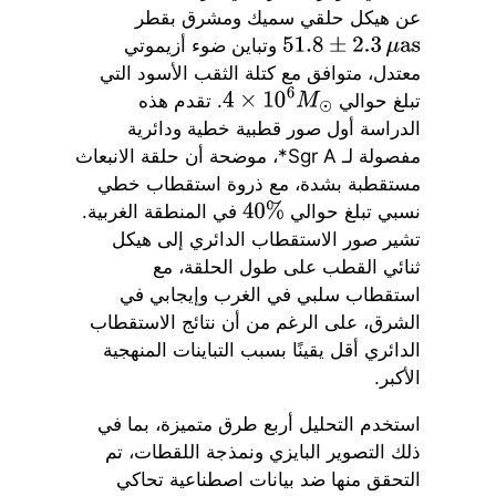
عن هيكل حلقي سميك ومشرق بقطر
وتباين ضوء أزيموتي
51.8
±
2.3
μ
as
معتدل، متوافق مع كتلة الثقب الأسود التي
تبلغ حوالي
. تقدم هذه
4
×
10
6
M
⊙
الدراسة أول صور قطبية خطية ودائرية
مفصولة لـ Sgr A*، موضحة أن حلقة الانبعاث
مستقطبة بشدة، مع ذروة استقطاب خطي
نسبي تبلغ حوالي
في المنطقة الغربية.
40
%
تشير صور الاستقطاب الدائري إلى هيكل
ثنائي القطب على طول الحلقة، مع
استقطاب سلبي في الغرب وإيجابي في
الشرق، على الرغم من أن نتائج الاستقطاب
الدائري أقل يقينًا بسبب التباينات المنهجية
الأكبر.
استخدم التحليل أربع طرق متميزة، بما في
ذلك التصوير البايزي ونمذجة اللقطات، تم
التحقق منها ضد بيانات اصطناعية تحاكي