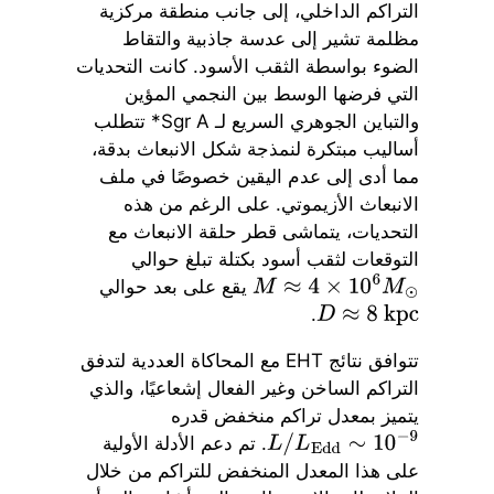
التراكم الداخلي، إلى جانب منطقة مركزية
مظلمة تشير إلى عدسة جاذبية والتقاط
الضوء بواسطة الثقب الأسود. كانت التحديات
التي فرضها الوسط بين النجمي المؤين
والتباين الجوهري السريع لـ Sgr A* تتطلب
أساليب مبتكرة لنمذجة شكل الانبعاث بدقة،
مما أدى إلى عدم اليقين خصوصًا في ملف
الانبعاث الأزيموتي. على الرغم من هذه
التحديات، يتماشى قطر حلقة الانبعاث مع
التوقعات لثقب أسود بكتلة تبلغ حوالي
يقع على بعد حوالي
M
≈
4
×
10
6
M
⊙
.
D
≈
8
kpc
تتوافق نتائج EHT مع المحاكاة العددية لتدفق
التراكم الساخن وغير الفعال إشعاعيًا، والذي
يتميز بمعدل تراكم منخفض قدره
. تم دعم الأدلة الأولية
L
/
L
Edd
∼
10
−
9
على هذا المعدل المنخفض للتراكم من خلال