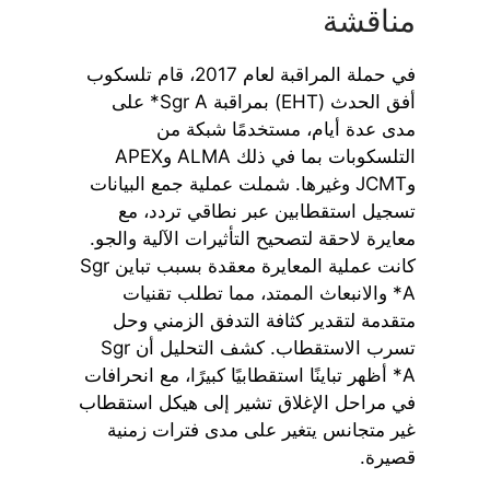
مناقشة
في حملة المراقبة لعام 2017، قام تلسكوب
أفق الحدث (EHT) بمراقبة Sgr A* على
مدى عدة أيام، مستخدمًا شبكة من
التلسكوبات بما في ذلك ALMA وAPEX
وJCMT وغيرها. شملت عملية جمع البيانات
تسجيل استقطابين عبر نطاقي تردد، مع
معايرة لاحقة لتصحيح التأثيرات الآلية والجو.
كانت عملية المعايرة معقدة بسبب تباين Sgr
A* والانبعاث الممتد، مما تطلب تقنيات
متقدمة لتقدير كثافة التدفق الزمني وحل
تسرب الاستقطاب. كشف التحليل أن Sgr
A* أظهر تباينًا استقطابيًا كبيرًا، مع انحرافات
في مراحل الإغلاق تشير إلى هيكل استقطاب
غير متجانس يتغير على مدى فترات زمنية
قصيرة.