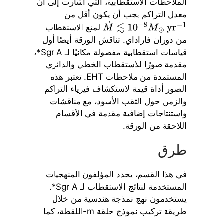
الملاحظات الاستقطابية، التي أشارت إلى أن
معدل التراكم يجب أن يكون أقل من
لمنع الاستقطاب
M
˙
≲
10
−
8
M
⊙
yr
−
1
من دوران فاراداي. تناقش الورقة أيضًا أول
قياسات استقطابية مفصولة مكانيًا لـ Sgr A*،
مقدمة صورًا للاستقطاب الخطي والدائري
المستمدة من ملاحظات EHT. تعتبر هذه
الصور أداة قيمة لاستكشاف فيزياء التراكم
والزمن حول الثقب الأسود، مع مناقشات
واستنتاجات إضافية مقدمة في الأقسام
اللاحقة من الورقة.
طرق
في هذا القسم، يحدد المؤلفون المنهجيات
المستخدمة لنتائج الاستقطاب لـ Sgr A*.
يستخدمون نهج نمذجة هندسية من خلال
طريقة تركيب نموذج حلقة m-اللقطة، كما