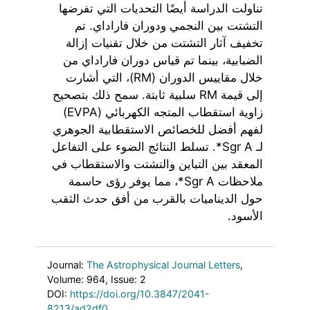
تناولت الدراسة أيضًا التحديات التي تفرضها
التشتت بين النجمي ودوران فاراداي. تم
تخفيف آثار التشتت من خلال تقنيات إزالة
الضبابية، بينما تم قياس دوران فاراداي من
خلال مقاييس الدوران (RM)، التي أشارت
إلى قيمة RM سلبية ثابتة. سمح ذلك بتصحيح
زاوية استقطاب المتجه الكهربائي (EVPA)
لفهم أفضل للخصائص الاستقطابية الجوهري
لـ Sgr A*. تسلط النتائج الضوء على التفاعل
المعقد بين التباين والتشتت والاستقطاب في
ملاحظات Sgr A*، مما يوفر رؤى حاسمة
حول الديناميات بالقرب من أفق حدث الثقب
الأسود.
Journal:
The Astrophysical Journal Letters
,
Volume: 964
, Issue: 2
DOI:
https://doi.org/10.3847/2041-
8213/ad2df0