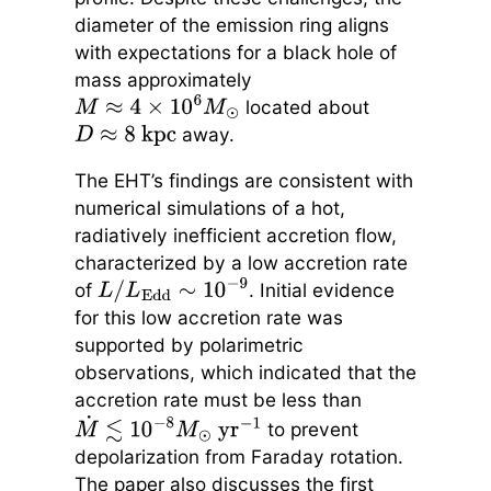
diameter of the emission ring aligns
with expectations for a black hole of
mass approximately
located about
M
≈
4
×
10
6
M
⊙
away.
D
≈
8
kpc
The EHT’s findings are consistent with
numerical simulations of a hot,
radiatively inefficient accretion flow,
characterized by a low accretion rate
of
. Initial evidence
L
/
L
Edd
∼
10
−
9
for this low accretion rate was
supported by polarimetric
observations, which indicated that the
accretion rate must be less than
to prevent
M
˙
≲
10
−
8
M
⊙
yr
−
1
depolarization from Faraday rotation.
The paper also discusses the first