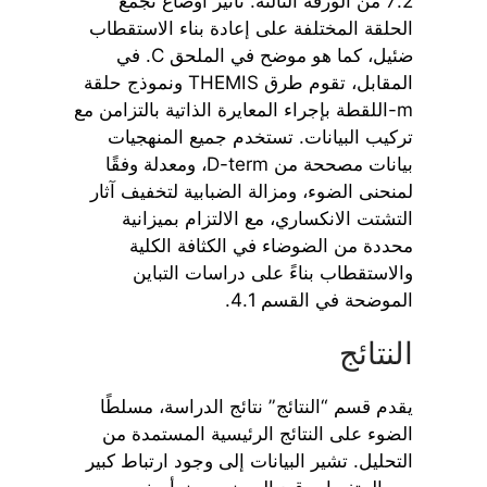
7.2 من الورقة الثالثة. تأثير أوضاع تجمع
الحلقة المختلفة على إعادة بناء الاستقطاب
ضئيل، كما هو موضح في الملحق C. في
المقابل، تقوم طرق THEMIS ونموذج حلقة
m-اللقطة بإجراء المعايرة الذاتية بالتزامن مع
تركيب البيانات. تستخدم جميع المنهجيات
بيانات مصححة من D-term، ومعدلة وفقًا
لمنحنى الضوء، ومزالة الضبابية لتخفيف آثار
التشتت الانكساري، مع الالتزام بميزانية
محددة من الضوضاء في الكثافة الكلية
والاستقطاب بناءً على دراسات التباين
الموضحة في القسم 4.1.
النتائج
يقدم قسم “النتائج” نتائج الدراسة، مسلطًا
الضوء على النتائج الرئيسية المستمدة من
التحليل. تشير البيانات إلى وجود ارتباط كبير