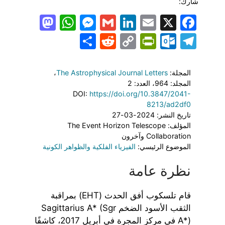
شارك:
todon
hatsApp
Messenger
LinkedIn
Gmail
Email
Facebook
X
Share
PrintFriendly
Reddit
Outlook.com
Copy
Telegram
Link
المجلة:
The Astrophysical Journal Letters
،
المجلد: 964
، العدد: 2
DOI:
https://doi.org/10.3847/2041-
8213/ad2df0
تاريخ النشر: 2024-03-27
المؤلف: The Event Horizon Telescope
Collaboration وآخرون
الموضوع الرئيسي:
الفيزياء الفلكية والظواهر الكونية
نظرة عامة
قام تلسكوب أفق الحدث (EHT) بمراقبة
الثقب الأسود الضخم Sagittarius A* (Sgr
A*) في مركز المجرة في أبريل 2017، كاشفًا