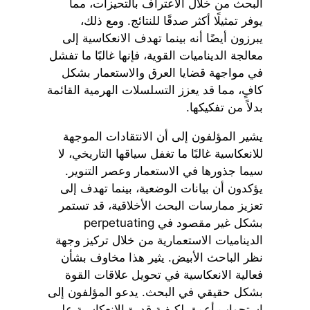
البحث من خلال الاعتراف بالتحيزات، مما
يوفر تمثيلًا أكثر صدقًا للنتائج. ومع ذلك،
يبرزون أيضًا أنه بينما تهدف الانعكاسية إلى
معالجة الديناميات القوية، فإنها غالبًا ما تفشل
في مواجهة قضايا العرق والاستعمار بشكل
كافٍ، مما قد يعزز التسلسلات الهرمية القائمة
بدلاً من تفكيكها.
يشير المؤلفون إلى أن الانتقادات الموجهة
للانعكاسية غالبًا ما تغفل سياقها التاريخي، لا
سيما جذورها في الاستعمار وعصر التنوير.
يؤكدون أن بيانات الوضعية، بينما تهدف إلى
تعزيز ممارسات البحث الأخلاقية، قد تستمر
بشكل غير مقصود في perpetuating
الديناميات الاستعمارية من خلال تركيز وجهة
نظر الباحث الأبيض. يثير هذا مخاوف بشأن
فعالية الانعكاسية في تحويل علاقات القوة
بشكل حقيقي في البحث. يدعو المؤلفون إلى
استجواب أعمق لكيفية قدرة الانعكاسية على