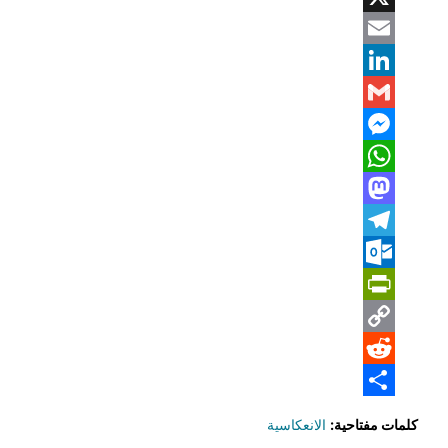
X
Email
LinkedIn
Gmail
Messenger
WhatsApp
Mastodon
Telegram
Outlook.com
PrintFriendly
Copy
Reddit
Link
Share
كلمات مفتاحية:
الانعكاسية