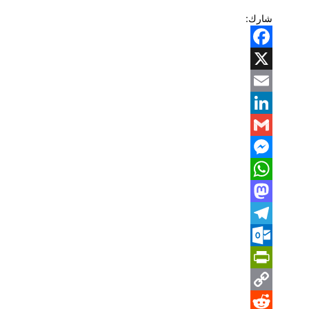
شارك:
Facebook
X
Email
LinkedIn
Gmail
Messenger
WhatsApp
Mastodon
Telegram
Outlook.com
PrintFriendly
Copy