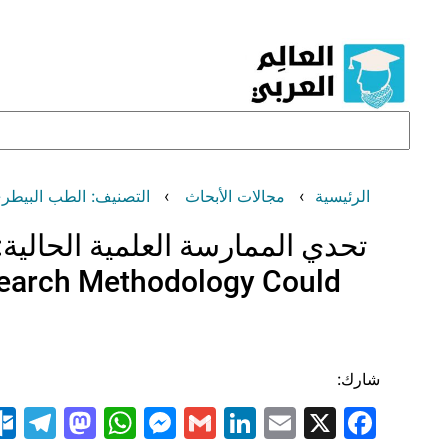
تخطى
إلى
المحتوى
البحث
الرئيسية
مجالات الأبحاث
التصنيف: الطب البيطري (erinary
تحدي الممارسة العلمية الحالي
esearch Methodology Could
شارك:
am
odon
atsApp
essenger
LinkedIn
Gmail
Email
Facebook
X