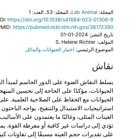
المجلة:
Lab Animal
، المجلد: 53
، العدد: 1
OI:
https://doi.org/10.1038/s41684-023-01308-9
PMID:
https://pubmed.ncbi.nlm.nih.gov/38172390
تاريخ النشر: 2024-01-01
المؤلف: S. Helene Richter
الموضوع الرئيسي:
اختبار الحيوانات والبدائل
نقاش
يسلط النقاش الضوء على الدور الحاسم لمبدأ ا
الحيوانات، مؤكدًا على الحاجة إلى تحسين المنهج
الحيوانات مع الحفاظ على الصلاحية العلمية. عل
استراتيجيات الاستبدال والتنقيح، يواجه الباحثون
العينات المثلى، وغالبًا ما يعتمدون على الأساليب
تؤدي إلى دراسات غير كافية أو مفرطة القوة. يمك
على تقديرات حجم العينة مسبقًا إلى تفاوتات كبير