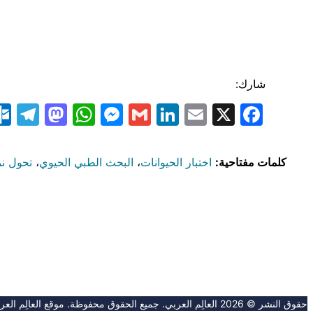
شارك:
am
odon
atsApp
essenger
LinkedIn
Gmail
Email
Facebook
X
كلمات مفتاحية:
اختبار الحيوانات
،
البحث الطبي الحيوي
،
تحول ن
حقوق النشر © 2026 العالِم العربي. جميع الحقوق محفوظة. موقع العالِم العربي غير مسؤول عن محتوى المواقع الخارجية.