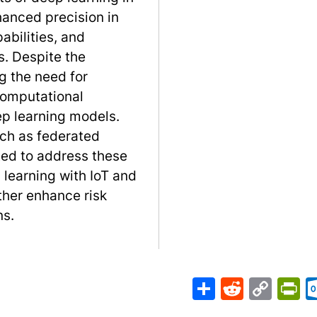
anced precision in
abilities, and
. Despite the
g the need for
computational
ep learning models.
ch as federated
ed to address these
 learning with IoT and
ther enhance risk
ns.
Share
PrintFriendly
Reddit
Outlook.com
Copy
Telegr
Mast
Wh
M
Link