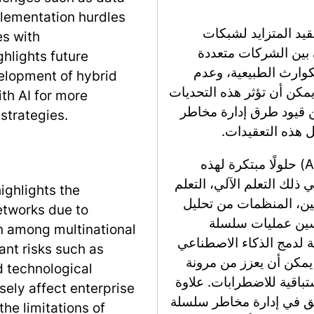
mplementation hurdles
قيد المتزايد لشبكات
es with
ن بين الشركات متعددة
hlights future
كوارث الطبيعية، وعدم
velopment of hybrid
مكن أن تؤثر هذه التحديات
th AI for more
ن قيود طرق إدارة مخاطر
strategies.
تقدم التطورات الأخيرة في الذكاء الاصطناعي (AI) حلولًا مبتكرة لهذه
 ذلك التعلم الآلي، التعلم
ighlights the
ين، المنظمات من تحليل
etworks due to
سين عمليات سلسلة
on among multinational
ية لدمج الذكاء الاصطناعي
ant risks such as
يمكن أن يعزز من مرونة
nd technological
تباقية للاضطرابات. علاوة
sely affect enterprise
يق في إدارة مخاطر سلسلة
the limitations of