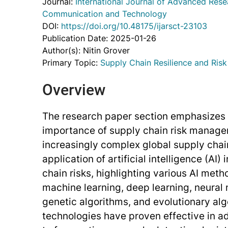
Journal:
International Journal of Advanced Rese
Communication and Technology
DOI:
https://doi.org/10.48175/ijarsct-23103
Publication Date: 2025-01-26
Author(s): Nitin Grover
Primary Topic:
Supply Chain Resilience and Ri
Overview
The research paper section emphasizes
importance of supply chain risk managem
increasingly complex global supply chain
application of artificial intelligence (AI)
chain risks, highlighting various AI met
machine learning, deep learning, neural 
genetic algorithms, and evolutionary al
technologies have proven effective in ad