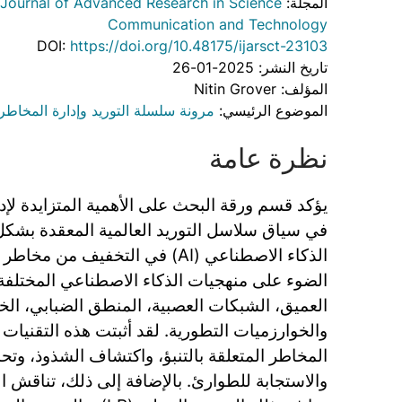
المجلة:
l Journal of Advanced Research in Science
Communication and Technology
DOI:
https://doi.org/10.48175/ijarsct-23103
تاريخ النشر: 2025-01-26
المؤلف: Nitin Grover
الموضوع الرئيسي:
مرونة سلسلة التوريد وإدارة المخاطر
نظرة عامة
يؤكد قسم ورقة البحث على الأهمية المتزايدة لإد
في سياق سلاسل التوريد العالمية المعقدة بشك
الذكاء الاصطناعي (AI) في التخفيف 
الضوء على منهجيات الذكاء الاصطناعي المختلفة م
العميق، الشبكات العصبية، المنطق الضبابي، الخو
والخوارزميات التطورية. لقد أثبتت هذه التقنيات 
المخاطر المتعلقة بالتنبؤ، واكتشاف الشذوذ، وت
والاستجابة للطوارئ. بالإضافة إلى ذلك، تناقش ا