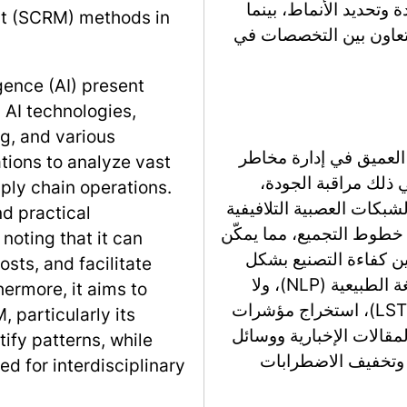
ة وتحديد الأنماط، بينما
nt (SCRM) methods in
التعاون بين التخصصات في
gence (AI) present
 AI technologies,
g, and various
العميق في إدارة مخاطر
tions to analyze vast
 ذلك مراقبة الجودة،
pply chain operations.
شبكات العصبية التلافيفية
d practical
ى خطوط التجميع، مما يمكّن
 noting that it can
ن كفاءة التصنيع بشكل
sts, and facilitate
عام. بالإضافة إلى ذلك، تسهل تقنيات معالجة اللغة الطبيعية (NLP)، ولا
hermore, it aims to
سيما الشبكات الذاكرة طويلة وقصيرة الأجل (LSTM)، استخراج مؤشرات
, particularly its
مقالات الإخبارية ووسائل
ify patterns, while
 وتخفيف الاضطرابات
d for interdisciplinary