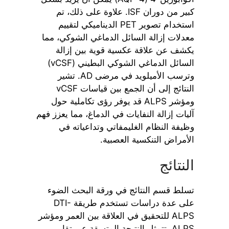
كبير من دوران ISF. علاوة على ذلك، تم
استخدام تصوير PET الديناميكي لتقييم
معدلات إزالة السائل الدماغي الشوكي، مما
يكشف عن علاقة عكسية قوية بين إزالة
السائل الدماغي الشوكي البطيني (vCSF)
وترسب الأميلويد في مرضى AD. تشير
النتائج إلى أن الجمع بين قياسات vCSF
ومؤشر ALPS قد يوفر رؤى تكاملية حول
آليات إزالة النفايات في الدماغ، مما يعزز فهم
وظيفة النظام الغليمفاتي وتداعياته في
الأمراض التنكسية العصبية.
النتائج
تسلط قسم النتائج في ورقة البحث الضوء
على عدة دراسات تستخدم طريقة DTI-
ALPS للتحقيق في العلاقة بين العمر ومؤشر
ALPS. تتمثل النتيجة المتسقة عبر تقارير