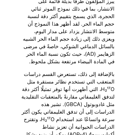
يبرز المؤلفون طرقًا بديلة قائمة على
الانتشار، بما في ذلك نموذج الموتر ثنائي
الحجرة، الذي يسمح بتقييم أكثر دقة لنسبة
حجم الماء الحر. لقد أظهر هذا النموذج أن
متوسط الانتشار يزداد على مدار اليوم،
ويعزى ذلك إلى زيادة حجم الماء الحر الشبيه
بالسائل الدماغي الشوكي، خاصةً في مرضى
الزهايمر (AD)، حيث تكون نسبة الماء الحر
في المادة البيضاء مرتفعة بشكل ملحوظ.
بالإضافة إلى ذلك، تستعرض القسم دراسات
المتعقب التي تستخدم نظائر مستقرة مثل
H₂¹⁷O، التي أظهرت أنها توفر تمثيلًا أكثر دقة
لتدفق الغليمفاتي مقارنةً بالمتعقبات التقليدية
مثل غادوبوتول (GBCA). تشير هذه
الدراسات إلى أن تدفق الغليمفاتي يكون أكثر
سرعة واتساعًا عند استخدام H₂¹⁷O، وتقترح
الدراسات الحيوانية أن تعزيز نشاط
أكوابورين-4 (AQP-4) يمكن أن يزيد بشكل