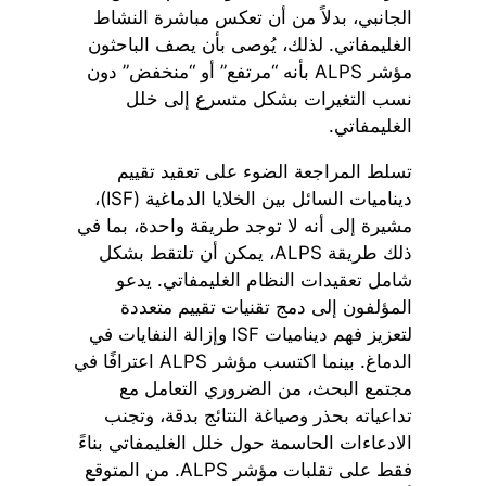
الجانبي، بدلاً من أن تعكس مباشرة النشاط
الغليمفاتي. لذلك، يُوصى بأن يصف الباحثون
مؤشر ALPS بأنه “مرتفع” أو “منخفض” دون
نسب التغيرات بشكل متسرع إلى خلل
الغليمفاتي.
تسلط المراجعة الضوء على تعقيد تقييم
ديناميات السائل بين الخلايا الدماغية (ISF)،
مشيرة إلى أنه لا توجد طريقة واحدة، بما في
ذلك طريقة ALPS، يمكن أن تلتقط بشكل
شامل تعقيدات النظام الغليمفاتي. يدعو
المؤلفون إلى دمج تقنيات تقييم متعددة
لتعزيز فهم ديناميات ISF وإزالة النفايات في
الدماغ. بينما اكتسب مؤشر ALPS اعترافًا في
مجتمع البحث، من الضروري التعامل مع
تداعياته بحذر وصياغة النتائج بدقة، وتجنب
الادعاءات الحاسمة حول خلل الغليمفاتي بناءً
فقط على تقلبات مؤشر ALPS. من المتوقع