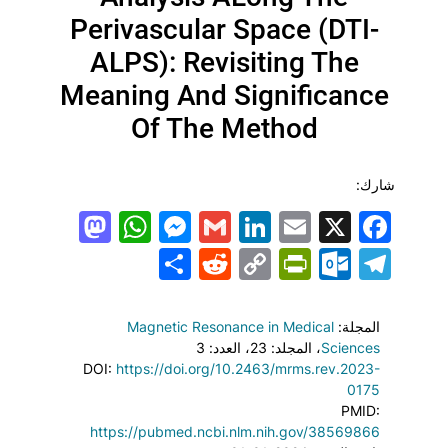
Perivascular Space (DTI-
ALPS): Revisiting The
Meaning And Significance
Of The Method
شارك:
todon
hatsApp
Messenger
LinkedIn
Gmail
Email
Facebook
X
Share
PrintFriendly
Reddit
Outlook.com
Copy
Telegram
Link
المجلة:
Magnetic Resonance in Medical
Sciences
، المجلد: 23
، العدد: 3
DOI:
https://doi.org/10.2463/mrms.rev.2023-
0175
PMID:
https://pubmed.ncbi.nlm.nih.gov/38569866