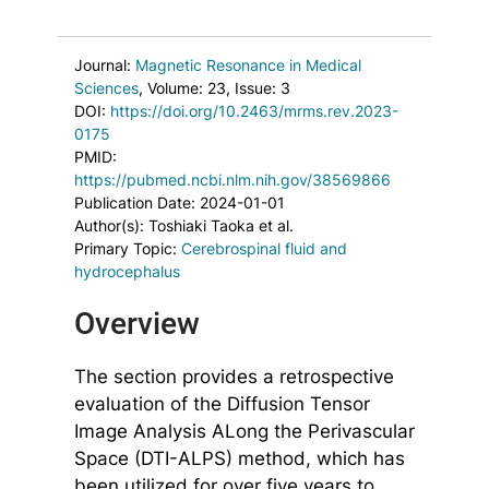
Journal:
Magnetic Resonance in Medical
Sciences
, Volume: 23
, Issue: 3
DOI:
https://doi.org/10.2463/mrms.rev.2023-
0175
PMID:
https://pubmed.ncbi.nlm.nih.gov/38569866
Publication Date: 2024-01-01
Author(s): Toshiaki Taoka et al.
Primary Topic:
Cerebrospinal fluid and
hydrocephalus
Overview
The section provides a retrospective
evaluation of the Diffusion Tensor
Image Analysis ALong the Perivascular
Space (DTI-ALPS) method, which has
been utilized for over five years to