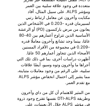
متعددة في وجود علاقة سلبية بين العمر
ومؤشر ALPS. على سبيل المثال، أفاد
مكنايت وآخرون عن معامل ارتباط رتبي
لسبيرمان قدره -0.203 في الأشخاص الذين
يعانون من مرض باركنسون (PD) أو الرعشة
الأساسية الذين تتراوح أعمارهم بين 40-80
عامًا، بينما وجد تشانغ وآخرون معاملًا قدره
-0.209 في مجموعة من الأفراد المسنين
الأصحاء الذين تتجاوز أعمارهم 50 عامًا.
أظهرت دراسات أخرى، بما في ذلك تلك التي
أجراها ما وآخرون وتوه وسيو، أيضًا علاقات
سلبية، على الرغم من وجود معاملات متباينة،
مما يشير إلى احتمال انخفاض مؤشر ALPS
مع تقدم العمر.
من المثير للاهتمام أن كل من داي وآخرون
وطريقة DTI-ALPS نفسها تقترح وجود ذروة
في مؤشر ALPS خلال الأربعينيات، على