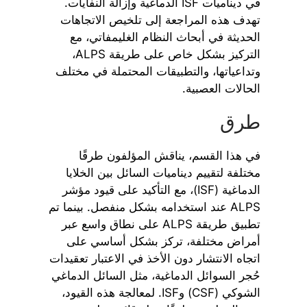
في ديناميات ISF الدماغية وإزالة النفايات.
تهدف هذه المراجعة إلى تلخيص الاتجاهات
الحديثة في أبحاث النظام الغليمفاتي، مع
التركيز بشكل خاص على طريقة ALPS،
وتداعياتها، والتطبيقات المحتملة في مختلف
الحالات العصبية.
طرق
في هذا القسم، يناقش المؤلفون طرقًا
مختلفة لتقييم ديناميات السائل بين الخلايا
الدماغية (ISF)، مع التأكيد على قيود مؤشر
ALPS عند استخدامه بشكل منفصل. بينما تم
تطبيق طريقة ALPS على نطاق واسع عبر
أمراض مختلفة، تركز بشكل أساسي على
اتجاه الانتشار دون الأخذ في الاعتبار تعقيدات
حُجر السوائل الدماغية، مثل السائل الدماغي
الشوكي (CSF) وISF. لمعالجة هذه القيود،